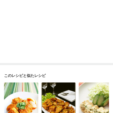
産後（ミルク）
骨折
骨粗しょう症
関節リウマチ
乾癬
フレイル（年齢に合わせた体作り）
低栄養予防
貧血対策
ニキビ・肌荒れ
妊活中
更年期
このレシピと似たレシピ