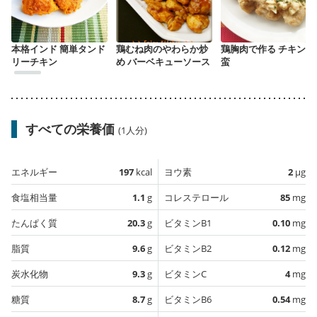
本格インド 簡単タンド
鶏むね肉のやわらか炒
鶏胸肉で作る チキン南
リーチキン
め バーベキューソース
蛮
すべての栄養価
(1人分)
エネルギー
197
kcal
ヨウ素
2
µg
食塩相当量
1.1
g
コレステロール
85
mg
たんぱく質
20.3
g
ビタミンB1
0.10
mg
脂質
9.6
g
ビタミンB2
0.12
mg
炭水化物
9.3
g
ビタミンC
4
mg
糖質
8.7
g
ビタミンB6
0.54
mg