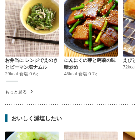
お弁当に レンジでえのき
にんにくの芽と蒟蒻の味
えびと
とピーマン塩ナムル
噌炒め
72
kcal
29
kcal
食塩
0.6
g
46
kcal
食塩
0.7
g
もっと見る
おいしく減塩したい