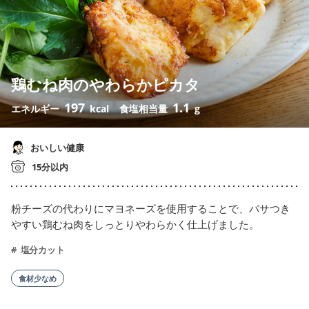
鶏むね肉のやわらかピカタ
197
1.1
エネルギー
kcal
食塩相当量
g
おいしい健康
15分以内
粉チーズの代わりにマヨネーズを使用することで、パサつき
やすい鶏むね肉をしっとりやわらかく仕上げました。
塩分カット
食材少なめ