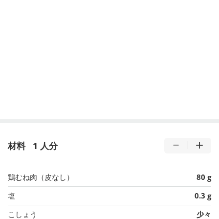
材料
1 人分
鶏むね肉（皮なし）
80 g
塩
0.3 g
こしょう
少々