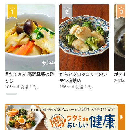
具だくさん 高野豆腐の卵
たらとブロッコリーのレ
ポテト
とじ
モン塩炒め
202
kcal
103
kcal
食塩
1.2
g
136
kcal
食塩
1.2
g