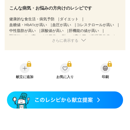
こんな病気・お悩みの方向けのレシピです
健康的な食生活・病気予防
ダイエット
血糖値・HbA1cが高い
血圧が高い
コレステロールが高い
中性脂肪が高い
尿酸値が高い
肝機能の値が高い
腎機能の値が高い
糖尿病（2型）
高血圧
脂質異常症
さらに表示する
高尿酸血症（痛風）
胃ポリープ
逆流性食道炎
慢性膵炎（移行期・寛解期）
痔
過敏性腸症候群（IBS）
糖尿病性腎症（第３期）
CKD（ステージ１）
CKD（ステージ２）
乳がん（抗がん剤治療中）
乳がん（ホルモン療法中）
乳がん（放射線治療中）
乳がん治療を終えた方・経過観察中の方など
胃がん（抗がん剤治療中）
献立に追加
お気に入り
印刷
胃がん治療を終えた方・経過観察中の方
大腸がん治療を終えた方・経過観察中の方
大腸がん（抗がん剤治療中）
大腸がん（放射線治療中）
飲み込みにくい
味の感じ方が変わった
食欲がない
消化不良
妊娠中(初期)
妊婦健診・体重増加が気になる（初期）
妊婦健診・血圧が気になる（初期）
妊婦健診・血糖値が気になる（初期）
妊娠高血圧(中期)
妊娠糖尿病(初期)
産後（母乳）
産後（混合栄養）