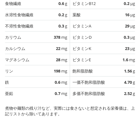
食物繊維
0.6
g
ビタミンB12
0.2
µg
水溶性食物繊維
0.2
g
葉酸
16
µg
不溶性食物繊維
0.3
g
ビタミンA
29
µg
カリウム
378
mg
ビタミンD
0.3
µg
カルシウム
22
mg
ビタミンK
23
µg
マグネシウム
28
mg
ビタミンE
1.6
mg
リン
198
mg
飽和脂肪酸
1.56
g
鉄
0.6
mg
一価不飽和脂肪酸
4.70
g
亜鉛
0.7
mg
多価不飽和脂肪酸
2.52
g
煮物や麺類の残り汁など、実際には食さないと想定される栄養価は、上
記リストから除いてあります。