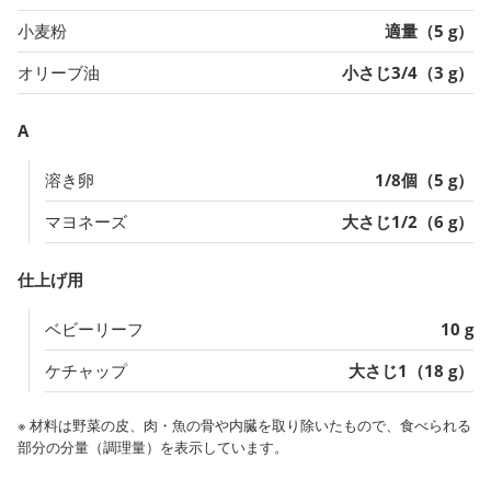
小麦粉
適量（5 g）
オリーブ油
小さじ3/4（3 g）
A
溶き卵
1/8個（5 g）
マヨネーズ
大さじ1/2（6 g）
仕上げ用
ベビーリーフ
10 g
ケチャップ
大さじ1（18 g）
※ 材料は野菜の皮、肉・魚の骨や内臓を取り除いたもので、食べられる
部分の分量（調理量）を表示しています。