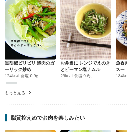
黒胡椒ビリビリ 鶏肉のガ
お弁当に レンジでえのき
魚香肉
ーリック炒め
とピーマン塩ナムル
スー
124
kcal
食塩
0.9
g
29
kcal
食塩
0.6
g
184
kcal
もっと見る
脂質控えめでお肉を楽しみたい