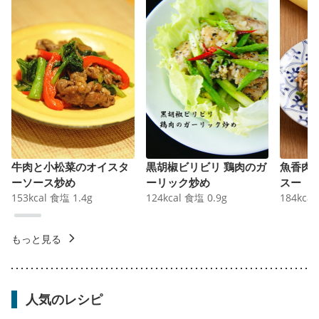
牛肉と小松菜のオイスタ
黒胡椒ビリビリ 鶏肉のガ
魚香肉
ーソース炒め
ーリック炒め
スー
153
kcal
食塩
1.4
g
124
kcal
食塩
0.9
g
184
kcal
もっと見る
人気のレシピ