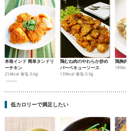
本格インド 簡単タンドリ
鶏むね肉のやわらか炒め
鶏胸肉
ーチキン
バーベキューソース
189
kcal
214
kcal
食塩
0.6
g
139
kcal
食塩
0.9
g
低カロリーで満足したい