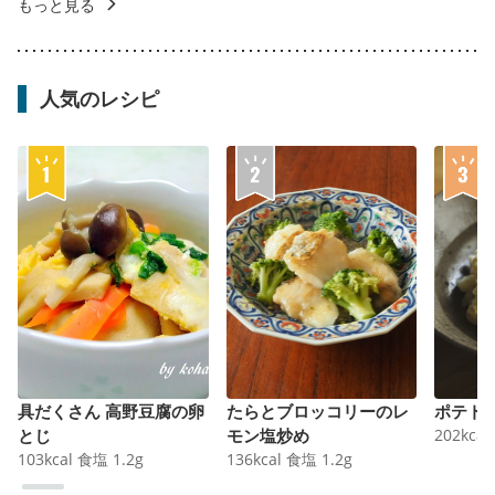
もっと見る
人気のレシピ
具だくさん 高野豆腐の卵
たらとブロッコリーのレ
ポテト
とじ
モン塩炒め
202
kcal
103
kcal
食塩
1.2
g
136
kcal
食塩
1.2
g