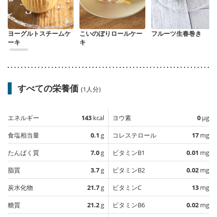
ヨーグルトスチームケ
こいのぼりロールケー
フルーツ生春巻き
ーキ
キ
すべての栄養価
(1人分)
エネルギー
143
kcal
ヨウ素
0
µg
食塩相当量
0.1
g
コレステロール
17
mg
たんぱく質
7.0
g
ビタミンB1
0.01
mg
脂質
3.7
g
ビタミンB2
0.02
mg
炭水化物
21.7
g
ビタミンC
13
mg
糖質
21.2
g
ビタミンB6
0.02
mg