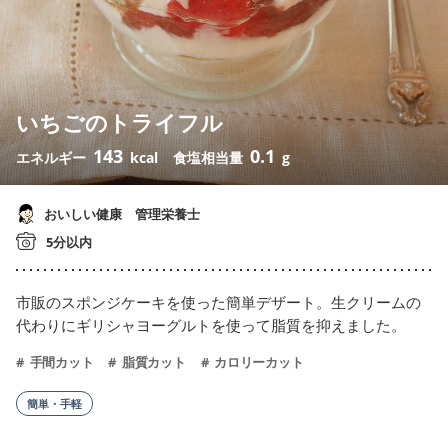
いちごのトライフル
143
0.1
エネルギー
kcal
食塩相当量
g
おいしい健康 管理栄養士
5分以内
市販のスポンジケーキを使った簡単デザート。生クリームの
代わりにギリシャヨーグルトを使って脂質を抑えました。
手間カット
脂質カット
カロリーカット
簡単・手軽