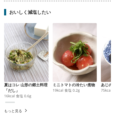
おいしく減塩したい
夏はコレ 山形の郷土料理
ミニトマトの冷たい煮物
あじの
「だし」
19
kcal
食塩
0.2
g
75
kcal
16
kcal
食塩
0.6
g
もっと見る