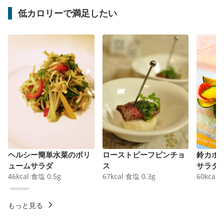
低カロリーで満足したい
ヘルシー簡単水菜のボリ
ローストビーフピンチョ
鈴カボ
ュームサラダ
ス
サラダ
46
kcal
食塩
0.5
g
67
kcal
食塩
0.3
g
60
kcal
もっと見る