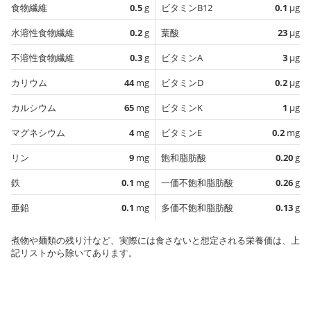
食物繊維
0.5
g
ビタミンB12
0.1
µg
水溶性食物繊維
0.2
g
葉酸
23
µg
不溶性食物繊維
0.3
g
ビタミンA
3
µg
カリウム
44
mg
ビタミンD
0.2
µg
カルシウム
65
mg
ビタミンK
1
µg
マグネシウム
4
mg
ビタミンE
0.2
mg
リン
9
mg
飽和脂肪酸
0.20
g
鉄
0.1
mg
一価不飽和脂肪酸
0.26
g
亜鉛
0.1
mg
多価不飽和脂肪酸
0.13
g
煮物や麺類の残り汁など、実際には食さないと想定される栄養価は、上
記リストから除いてあります。