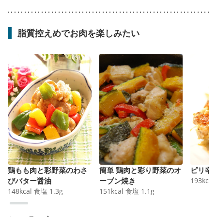
脂質控えめでお肉を楽しみたい
鶏もも肉と彩野菜のわさ
簡単 鶏肉と彩り野菜のオ
ピリ辛
びバター醤油
ーブン焼き
193
kcal
148
kcal
食塩
1.3
g
151
kcal
食塩
1.1
g