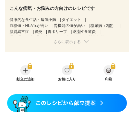
こんな病気・お悩みの方向けのレシピです
健康的な食生活・病気予防
ダイエット
血糖値・HbA1cが高い
腎機能の値が高い
糖尿病（2型）
脂質異常症
胃炎
胃ポリープ
逆流性食道炎
慢性膵炎（移行期・寛解期）
非アルコール性脂肪肝
さらに表示する
過敏性腸症候群（IBS）
糖尿病性腎症（第３期）
CKD（ステージ１）
CKD（ステージ２）
胃がん（抗がん剤治療中）
胃がん治療を終えた方・経過観察中の方
大腸がん治療を終えた方・経過観察中の方
大腸がん（抗がん剤治療中）
大腸がん（放射線治療中）
妊娠中(初期)
献立に追加
妊婦健診・体重増加が気になる（初期）
お気に入り
印刷
妊婦健診・血圧が気になる（初期）
妊婦健診・血糖値が気になる（初期）
妊娠高血圧(中期)
妊娠糖尿病(初期)
産後（母乳）
産後（混合栄養）
産後（ミルク）
骨折
関節リウマチ
乾癬
フレイル（年齢に合わせた体作り）
更年期