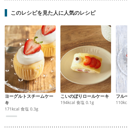
このレシピを見た人に人気のレシピ
ヨーグルトスチームケー
こいのぼりロールケーキ
フルー
キ
194
kcal
食塩
0.1
g
110
kcal
171
kcal
食塩
0.3
g