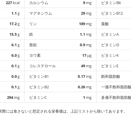
227
kcal
カルシウム
9
mg
ビタミンB6
1.1
g
マグネシウム
29
mg
ビタミンB12
17.2
g
リン
189
mg
葉酸
15.5
g
鉄
1.1
mg
ビタミンA
6.1
g
亜鉛
0.9
mg
ビタミンD
6.0
g
ヨウ素
17
µg
ビタミンK
0.1
g
コレステロール
49
mg
ビタミンE
0.0
g
ビタミンB1
0.17
mg
飽和脂肪酸
0.1
g
ビタミンB2
0.26
mg
一価不飽和脂肪
294
mg
ビタミンC
1
mg
多価不飽和脂肪
実際には食さないと想定される栄養価は、上記リストから除いてあります。