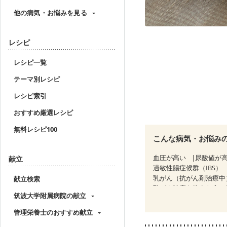
他の病気・お悩みを見る
レシピ
レシピ一覧
テーマ別レシピ
レシピ索引
おすすめ厳選レシピ
無料レシピ100
こんな病気・お悩み
血圧が高い
尿酸値が
献立
過敏性腸症候群（IBS）
乳がん（抗がん剤治療中
献立検索
乳がん治療を終えた方・
筑波大学附属病院の献立
妊婦健診・体重増加が気
妊婦健診・血糖値が気に
管理栄養士のおすすめ献立
産後（ミルク）
骨折