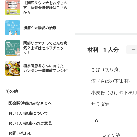
【関節リウマチをお持ちの
方】新規会員登録はこちら
から
潰瘍性大腸炎の治療
関節リウマチってどんな病
気？まずはセルフチェッ
材料
1 人分
ク！
糖尿病患者さんに向けた
さば（切り身）
カンタン一週間献立レシピ
酒（さばの下味用）
その他
小麦粉（さばの下味用
医療関係者のみなさまへ
サラダ油
おいしい健康について
A
おいしい健康へのご意見
お問い合わせ
しょうゆ