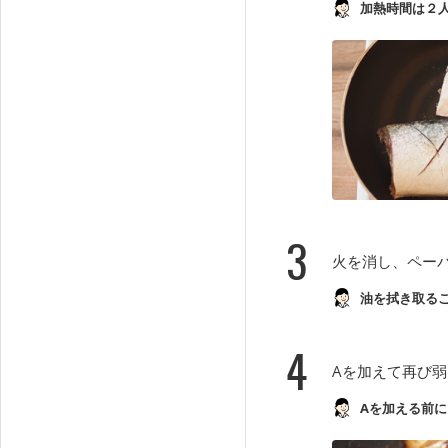
加熱時間は２
3
火を消し、ペー
油を拭き取る
4
Aを加えて再び
Aを加える前に