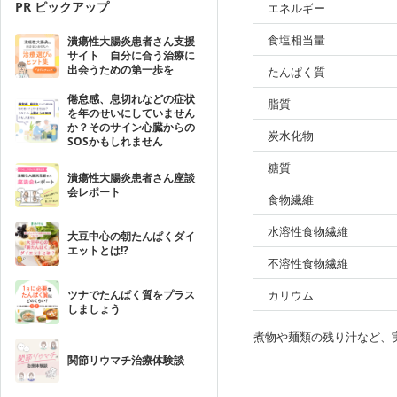
PR ピックアップ
エネルギー
食塩相当量
潰瘍性大腸炎患者さん支援
サイト 自分に合う治療に
出会うための第一歩を
たんぱく質
倦怠感、息切れなどの症状
脂質
を年のせいにしていません
か？そのサイン心臓からの
炭水化物
SOSかもしれません
糖質
潰瘍性大腸炎患者さん座談
会レポート
食物繊維
水溶性食物繊維
大豆中心の朝たんぱくダイ
エットとは!?
不溶性食物繊維
ツナでたんぱく質をプラス
カリウム
しましょう
煮物や麺類の残り汁など、
関節リウマチ治療体験談