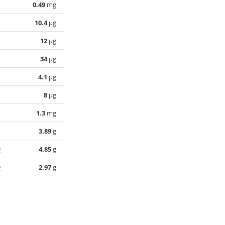
0.49
mg
10.4
µg
12
µg
34
µg
4.1
µg
8
µg
1.3
mg
3.89
g
酸
4.85
g
酸
2.97
g