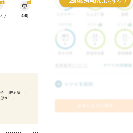
2週間の無料お試しをする
入り
印刷
不全
胆石症
透析
後（混合栄養）
栄養予防