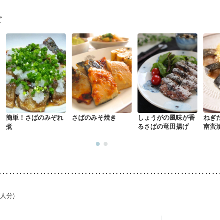
荒れ
妊活中
更年期
ピ
簡単！さばのみぞれ
さばのみそ焼き
しょうがの風味が香
ねぎ
煮
るさばの竜田揚げ
南蛮
1人分)