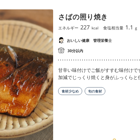
さばの照り焼き
227
1.1
エネルギー
食塩相当量
kcal
g
おいしい健康 管理栄養士
30分以内
甘辛い味付けでご飯がすすむ味付けで
加減でじっくり焼くと身がふっくらと
食材少なめ
旬の食材