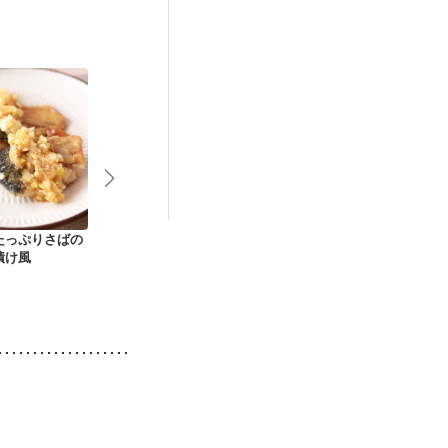
たっぷりさばの
フライパン一つで揚
さっぱりさばの煮付
さばとれんこ
漬け風
げない鯖の甘酢あん
け
辛揚げ焼き
かけ