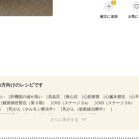
献立に追加
お気に
の方向けのレシピです
高い
肝機能の値が高い
高血圧
狭心症
心筋梗塞
心臓弁膜症
心
糖尿病性腎症（第３期）
CKD（ステージ３a）
CKD（ステージ３b）
）
乳がん（ホルモン療法中）
乳がん（放射線治療中）
経過観察中の方など
飲み込みにくい
妊娠中(初期)
さらに表示する
になる（初期）
妊婦健診・血圧が気になる（初期）
なる（初期）
妊娠高血圧(中期)
妊娠糖尿病(初期)
産後（母乳）
産
骨粗しょう症
関節リウマチ
フレイル（年齢に合わせた体作り）
低