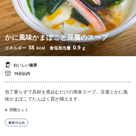
かに風味かまぼこと豆腐のスープ
38
0.9
エネルギー
kcal
食塩相当量
g
おいしい健康
15分以内
包丁要らずで具材を煮込むだけの簡単スープ。豆腐とかに風
味かまぼこでたんぱく質が補えます。
手間カット
食材少なめ