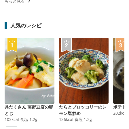
もっと見る
人気のレシピ
具だくさん 高野豆腐の卵
たらとブロッコリーのレ
ポテト
とじ
モン塩炒め
202
kcal
103
kcal
食塩
1.2
g
136
kcal
食塩
1.2
g