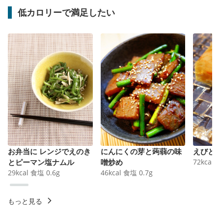
低カロリーで満足したい
お弁当に レンジでえのき
にんにくの芽と蒟蒻の味
えびと
とピーマン塩ナムル
噌炒め
72
kcal
29
kcal
食塩
0.6
g
46
kcal
食塩
0.7
g
もっと見る