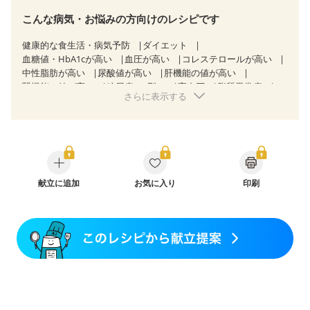
こんな病気・お悩みの方向けのレシピです
健康的な食生活・病気予防
ダイエット
血糖値・HbA1cが高い
血圧が高い
コレステロールが高い
中性脂肪が高い
尿酸値が高い
肝機能の値が高い
腎機能の値が高い
糖尿病（2型）
高血圧
脂質異常症
さらに表示する
高尿酸血症（痛風）
狭心症
心筋梗塞
心臓弁膜症
心不全
胆石症
過敏性腸症候群（IBS）
CKD（ステージ１）
CKD（ステージ２）
CKD（ステージ３a）
CKD（ステージ３b）
乳がん（抗がん剤治療中）
乳がん（ホルモン療法中）
乳がん（放射線治療中）
乳がん治療を終えた方・経過観察中の方など
献立に追加
お気に入り
印刷
大腸がん治療を終えた方・経過観察中の方
食欲がない
産後（ミルク）
骨折
骨粗しょう症
関節リウマチ
フレイル（年齢に合わせた体作り）
低栄養予防
貧血対策
ニキビ・肌荒れ
妊活中
更年期