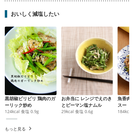
おいしく減塩したい
黒胡椒ビリビリ 鶏肉のガ
お弁当に レンジでえのき
魚香肉
ーリック炒め
とピーマン塩ナムル
スー
124
kcal
食塩
0.9
g
29
kcal
食塩
0.6
g
184
kcal
もっと見る