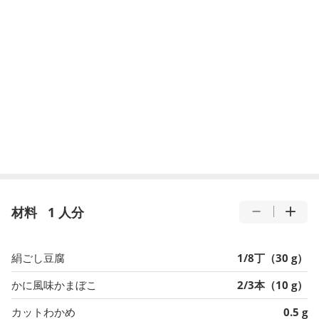
材料
1 人分
絹ごし豆腐
1/8丁（30 g）
かに風味かまぼこ
2/3本（10 g）
カットわかめ
0.5 g