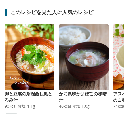
このレシピを見た人に人気のレシピ
卵と豆腐の茶碗蒸し風と
かに風味かまぼこの味噌
アスパ
ろみ汁
汁
の白和
90
kcal
食塩
1.1
g
40
kcal
食塩
1.0
g
74
kcal