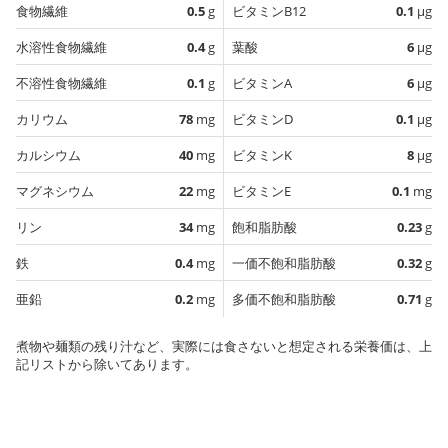
食物繊維
0.5
g
ビタミンB12
0.1
µg
水溶性食物繊維
0.4
g
葉酸
6
µg
不溶性食物繊維
0.1
g
ビタミンA
6
µg
カリウム
78
mg
ビタミンD
0.1
µg
カルシウム
40
mg
ビタミンK
8
µg
マグネシウム
22
mg
ビタミンE
0.1
mg
リン
34
mg
飽和脂肪酸
0.23
g
鉄
0.4
mg
一価不飽和脂肪酸
0.32
g
亜鉛
0.2
mg
多価不飽和脂肪酸
0.71
g
煮物や麺類の残り汁など、実際には食さないと想定される栄養価は、上
記リストから除いてあります。