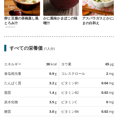
卵と豆腐の茶碗蒸し風
かに風味かまぼこの味
アスパラガスとかにか
とろみ汁
噌汁
まの白和え
すべての栄養価
(1人分)
エネルギー
38
kcal
ヨウ素
65
µg
食塩相当量
0.9
g
コレステロール
2
mg
たんぱく質
3.2
g
ビタミンB1
0.04
mg
脂質
1.4
g
ビタミンB2
0.02
mg
炭水化物
3.5
g
ビタミンC
0
mg
糖質
3.0
g
ビタミンB6
0.02
mg