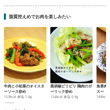
脂質控えめでお肉を楽しみたい
牛肉と小松菜のオイスタ
黒胡椒ビリビリ 鶏肉のガ
魚香肉
ーソース炒め
ーリック炒め
スー
153
kcal
食塩
1.4
g
124
kcal
食塩
0.9
g
184
kcal