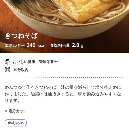
きつねそば
349
2.0
エネルギー
kcal
食塩相当量
g
おいしい健康 管理栄養士
30分以内
めんつゆで作るきつねそば。汁の量を減らして塩分控えめに
作りました。油揚げは油抜きすると、味が染み込みやすくな
ります。
塩分カット
食材少なめ