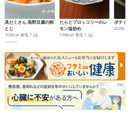
具だくさん 高野豆腐の卵
たらとブロッコリーのレ
ポテト
とじ
モン塩炒め
202
kcal
103
kcal
食塩
1.2
g
136
kcal
食塩
1.2
g