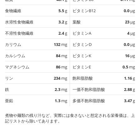
食物繊維
5.5
g
ビタミンB12
0.0
µg
水溶性食物繊維
3.2
g
葉酸
23
µg
不溶性食物繊維
2.4
g
ビタミンA
4
µg
カリウム
132
mg
ビタミンD
0.0
µg
カルシウム
84
mg
ビタミンK
16
µg
マグネシウム
86
mg
ビタミンE
0.5
mg
リン
234
mg
飽和脂肪酸
1.16
g
鉄
2.3
mg
一価不飽和脂肪酸
2.88
g
亜鉛
1.3
mg
多価不飽和脂肪酸
3.47
g
煮物や麺類の残り汁など、実際には食さないと想定される栄養価は、上
記リストから除いてあります。