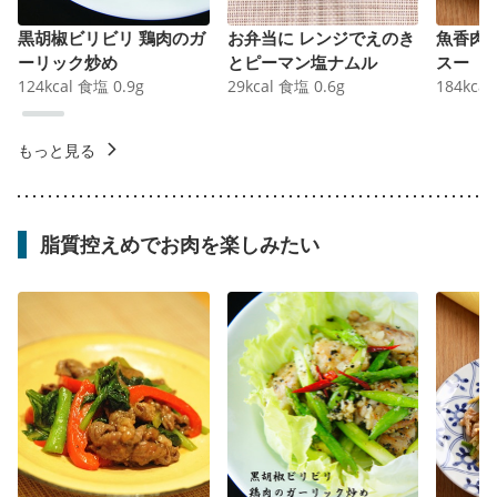
黒胡椒ビリビリ 鶏肉のガ
お弁当に レンジでえのき
魚香肉
ーリック炒め
とピーマン塩ナムル
スー
124
kcal
食塩
0.9
g
29
kcal
食塩
0.6
g
184
kcal
もっと見る
脂質控えめでお肉を楽しみたい