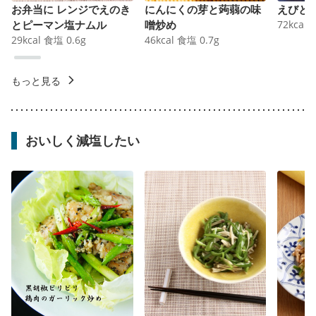
お弁当に レンジでえのき
にんにくの芽と蒟蒻の味
えびと
とピーマン塩ナムル
噌炒め
72
kcal
29
kcal
食塩
0.6
g
46
kcal
食塩
0.7
g
もっと見る
おいしく減塩したい