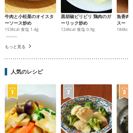
牛肉と小松菜のオイスタ
黒胡椒ビリビリ 鶏肉のガ
魚香肉
ーソース炒め
ーリック炒め
スー
153
kcal
食塩
1.4
g
124
kcal
食塩
0.9
g
184
kcal
もっと見る
人気のレシピ