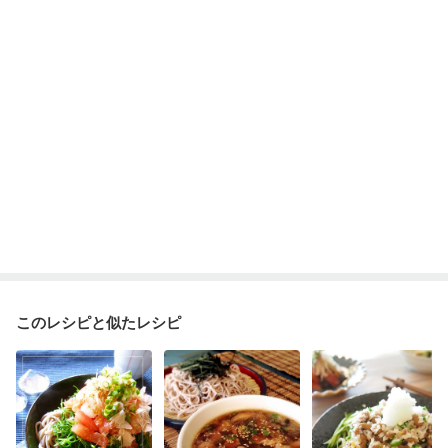
産後（ミルク）
骨折
骨粗しょう症
関節リウマチ
乾癬
フレイル（年齢に合わせた体作り）
低栄養予防
貧血対策
ニキビ・肌荒れ
妊活中
更年期
このレシピと似たレシピ