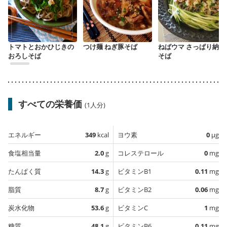
トマトとおかひじきの
つけ麺 ねぎ豚そば
ねばウマ さっぱり納豆
おろしそば
そば
すべての栄養価
(1人分)
エネルギー
349
kcal
ヨウ素
0
µg
食塩相当量
2.0
g
コレステロール
0
mg
たんぱく質
14.3
g
ビタミンB1
0.11
mg
脂質
8.7
g
ビタミンB2
0.06
mg
炭水化物
53.6
g
ビタミンC
1
mg
糖質
48.1
g
ビタミンB6
0.11
mg