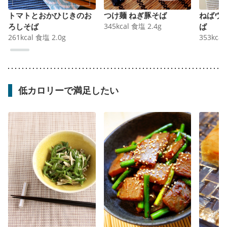
トマトとおかひじきのお
つけ麺 ねぎ豚そば
ねばウ
ろしそば
345
kcal
食塩
2.4
g
ば
261
kcal
食塩
2.0
g
353
kcal
低カロリーで満足したい