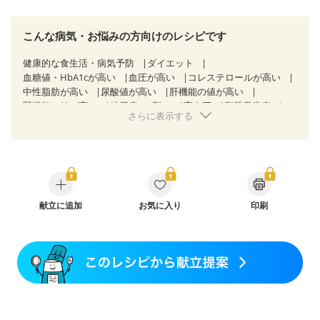
こんな病気・お悩みの方向けのレシピです
健康的な食生活・病気予防
ダイエット
血糖値・HbA1cが高い
血圧が高い
コレステロールが高い
中性脂肪が高い
尿酸値が高い
肝機能の値が高い
腎機能の値が高い
糖尿病（2型）
高血圧
脂質異常症
さらに表示する
高尿酸血症（痛風）
狭心症
心筋梗塞
心臓弁膜症
心不全
胃ポリープ
胆石症
慢性膵炎（移行期・寛解期）
非アルコール性脂肪肝
痔
慢性便秘症
過敏性腸症候群（IBS）
睡眠時無呼吸症候群
糖尿病性腎症（第１期）
糖尿病性腎症（第２期）
糖尿病性腎症（第３期）
CKD（ステージ１）
CKD（ステージ２）
献立に追加
CKD（ステージ３a）
お気に入り
印刷
CKD（ステージ３b）
乳がん（抗がん剤治療中）
乳がん（ホルモン療法中）
乳がん（放射線治療中）
乳がん治療を終えた方・経過観察中の方など
食欲がない
妊娠中(初期)
妊婦健診・体重増加が気になる（初期）
妊婦健診・血圧が気になる（初期）
妊婦健診・血糖値が気になる（初期）
妊娠高血圧(中期)
妊娠糖尿病(初期)
産後（母乳）
産後（混合栄養）