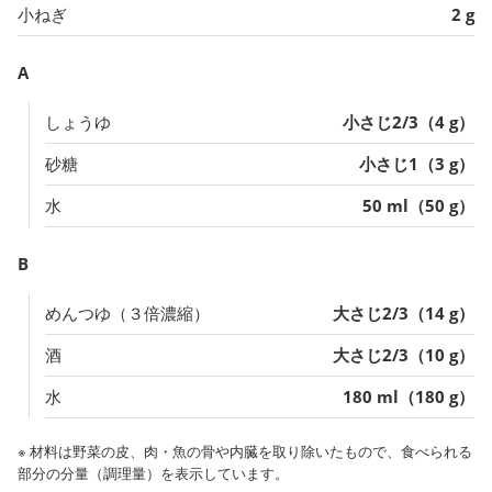
小ねぎ
2 g
A
しょうゆ
小さじ2/3（4 g）
砂糖
小さじ1（3 g）
水
50 ml（50 g）
B
めんつゆ（３倍濃縮）
大さじ2/3（14 g）
酒
大さじ2/3（10 g）
水
180 ml（180 g）
※ 材料は野菜の皮、肉・魚の骨や内臓を取り除いたもので、食べられる
部分の分量（調理量）を表示しています。