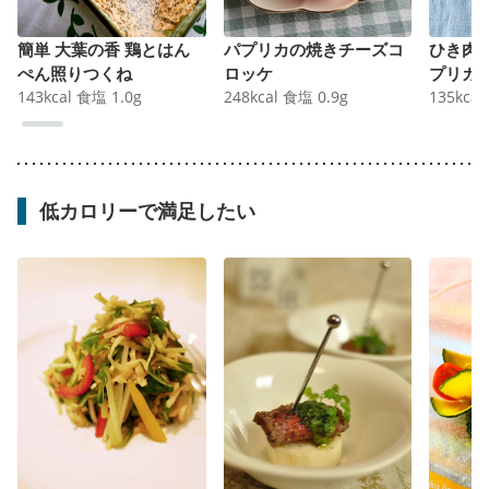
簡単 大葉の香 鶏とはん
パプリカの焼きチーズコ
ひき肉
ぺん照りつくね
ロッケ
プリカ
143
kcal
食塩
1.0
g
248
kcal
食塩
0.9
g
135
kcal
低カロリーで満足したい