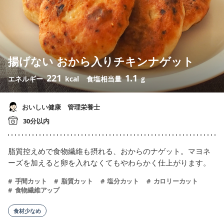
揚げない おから入りチキンナゲット
221
1.1
エネルギー
kcal
食塩相当量
g
おいしい健康 管理栄養士
30分以内
脂質控えめで食物繊維も摂れる、おからのナゲット。マヨネ
ーズを加えると卵を入れなくてもやわらかく仕上がります。
手間カット
脂質カット
塩分カット
カロリーカット
食物繊維アップ
食材少なめ