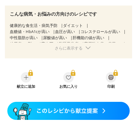
こんな病気・お悩みの方向けのレシピです
健康的な食生活・病気予防
ダイエット
血糖値・HbA1cが高い
血圧が高い
コレステロールが高い
中性脂肪が高い
尿酸値が高い
肝機能の値が高い
糖尿病（2型）
高血圧
脂質異常症
高尿酸血症（痛風）
さらに表示する
狭心症
心筋梗塞
心臓弁膜症
心不全
胃ポリープ
胆石症
非アルコール性脂肪肝
過敏性腸症候群（IBS）
睡眠時無呼吸症候群
糖尿病性腎症（第１期）
糖尿病性腎症（第２期）
糖尿病性腎症（第３期）
CKD（ステージ３a）
CKD（ステージ３b）
透析
乳がん（抗がん剤治療中）
乳がん（ホルモン療法中）
乳がん（放射線治療中）
献立に追加
お気に入り
印刷
乳がん治療を終えた方・経過観察中の方など
味の感じ方が変わった
産後（ミルク）
骨折
骨粗しょう症
関節リウマチ
フレイル（年齢に合わせた体作り）
低栄養予防
貧血対策
ニキビ・肌荒れ
妊活中
更年期