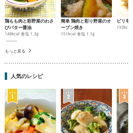
鶏もも肉と彩野菜のわさ
簡単 鶏肉と彩り野菜のオ
ピリ辛
びバター醤油
ーブン焼き
193
kcal
148
kcal
食塩
1.3
g
151
kcal
食塩
1.1
g
もっと見る
人気のレシピ