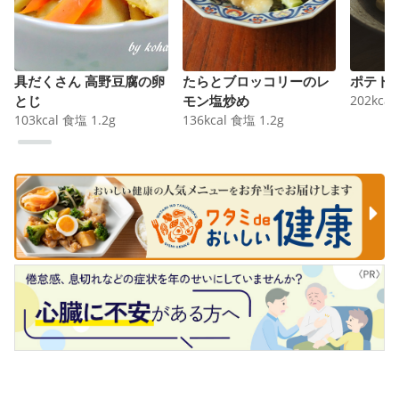
具だくさん 高野豆腐の卵
たらとブロッコリーのレ
ポテト
とじ
モン塩炒め
202
kcal
103
kcal
食塩
1.2
g
136
kcal
食塩
1.2
g