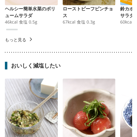
ヘルシー簡単水菜のボリ
ローストビーフピンチョ
鈴カボ
ュームサラダ
ス
サラダ
46
kcal
食塩
0.5
g
67
kcal
食塩
0.3
g
60
kcal
もっと見る
おいしく減塩したい