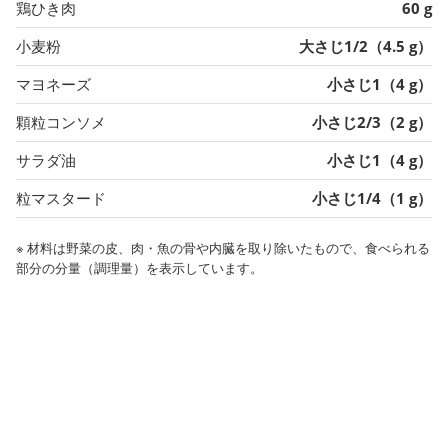
鶏ひき肉
60 g
小麦粉
大さじ1/2（4.5 g）
マヨネーズ
小さじ1（4 g）
顆粒コンソメ
小さじ2/3（2 g）
サラダ油
小さじ1（4 g）
粒マスタード
小さじ1/4（1 g）
※ 材料は野菜の皮、肉・魚の骨や内臓を取り除いたもので、食べられる
部分の分量（調理量）を表示しています。