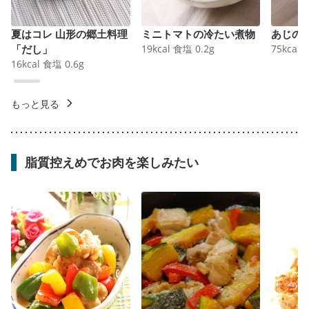
夏はコレ 山形の郷土料理
ミニトマトの冷たい煮物
あじの
「だし」
19
kcal
食塩
0.2
g
75
kcal
16
kcal
食塩
0.6
g
もっと見る
脂質控えめでお肉を楽しみたい