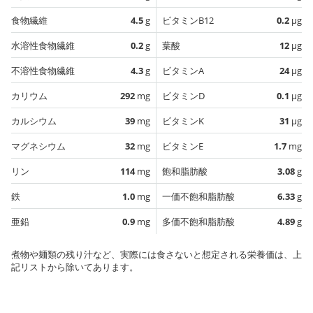
食物繊維
4.5
g
ビタミンB12
0.2
µg
水溶性食物繊維
0.2
g
葉酸
12
µg
不溶性食物繊維
4.3
g
ビタミンA
24
µg
カリウム
292
mg
ビタミンD
0.1
µg
カルシウム
39
mg
ビタミンK
31
µg
マグネシウム
32
mg
ビタミンE
1.7
mg
リン
114
mg
飽和脂肪酸
3.08
g
鉄
1.0
mg
一価不飽和脂肪酸
6.33
g
亜鉛
0.9
mg
多価不飽和脂肪酸
4.89
g
煮物や麺類の残り汁など、実際には食さないと想定される栄養価は、上
記リストから除いてあります。