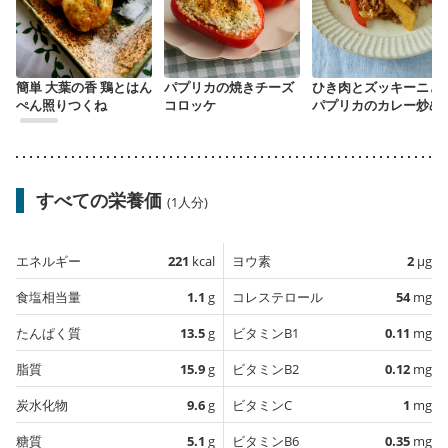
簡単 大葉の香 鶏とはん
パプリカの焼きチーズ
ひき肉とズッキーニと
ぺん照りつくね
コロッケ
パプリカのカレー炒め
すべての栄養価
(1人分)
エネルギー
221
kcal
ヨウ素
2
µg
食塩相当量
1.1
g
コレステロール
54
mg
たんぱく質
13.5
g
ビタミンB1
0.11
mg
脂質
15.9
g
ビタミンB2
0.12
mg
炭水化物
9.6
g
ビタミンC
1
mg
糖質
5.1
g
ビタミンB6
0.35
mg