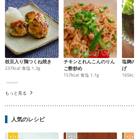
枝豆入り鶏つくね焼き
チキンとれんこんのりん
塩麹の
237
kcal
食塩
1.3
g
ご酢炒め
げ
157
kcal
食塩
1.1
g
165
kcal
もっと見る
人気のレシピ