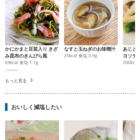
かにかまと豆苗入り きざ
なすと玉ねぎのお味噌汁
あじと
み昆布のきんぴら風
25
kcal
食塩
0.9
g
ヨソテ
69
kcal
食塩
1.1
g
200
kcal
もっと見る
おいしく減塩したい