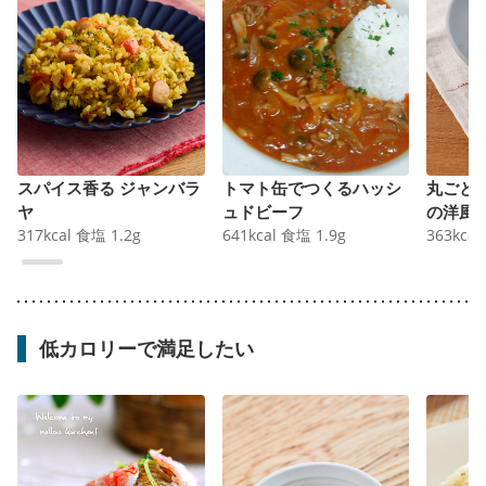
スパイス香る ジャンバラ
トマト缶でつくるハッシ
丸ごと
ヤ
ュドビーフ
の洋風
317
kcal
食塩
1.2
g
641
kcal
食塩
1.9
g
363
kcal
低カロリーで満足したい