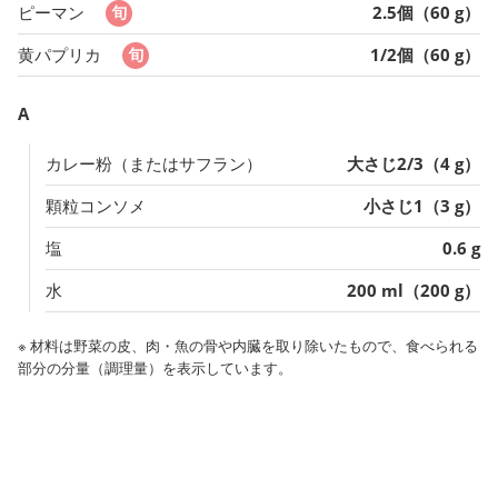
ピーマン
2.5個（60 g）
黄パプリカ
1/2個（60 g）
A
カレー粉（またはサフラン）
大さじ2/3（4 g）
顆粒コンソメ
小さじ1（3 g）
塩
0.6 g
水
200 ml（200 g）
※ 材料は野菜の皮、肉・魚の骨や内臓を取り除いたもので、食べられる
部分の分量（調理量）を表示しています。