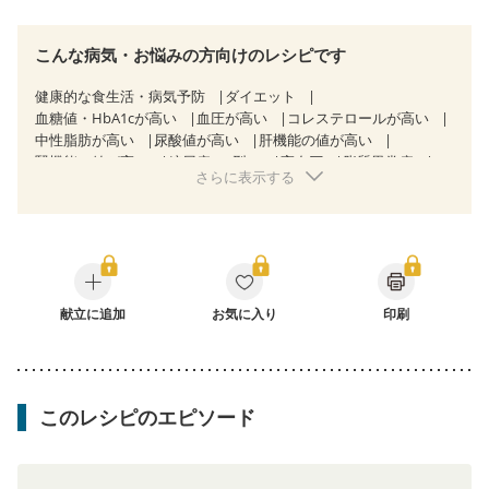
こんな病気・お悩みの方向けのレシピです
健康的な食生活・病気予防
ダイエット
血糖値・HbA1cが高い
血圧が高い
コレステロールが高い
中性脂肪が高い
尿酸値が高い
肝機能の値が高い
腎機能の値が高い
糖尿病（2型）
高血圧
脂質異常症
さらに表示する
高尿酸血症（痛風）
狭心症
心筋梗塞
心臓弁膜症
心不全
胃ポリープ
逆流性食道炎
胆石症
慢性膵炎（移行期・寛解期）
過敏性腸症候群（IBS）
糖尿病性腎症（第１期）
糖尿病性腎症（第２期）
糖尿病性腎症（第３期）
CKD（ステージ１）
CKD（ステージ２）
CKD（ステージ３a）
CKD（ステージ３b）
献立に追加
透析
お気に入り
乳がん（抗がん剤治療中）
印刷
乳がん（ホルモン療法中）
乳がん（放射線治療中）
乳がん治療を終えた方・経過観察中の方など
食欲がない
産後（ミルク）
骨折
骨粗しょう症
関節リウマチ
フレイル（年齢に合わせた体作り）
低栄養予防
貧血対策
このレシピのエピソード
ニキビ・肌荒れ
妊活中
更年期