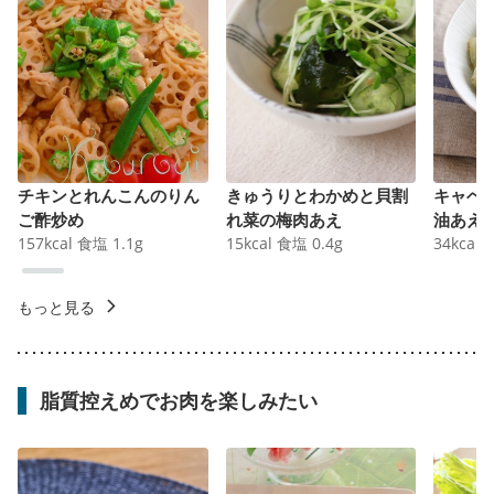
チキンとれんこんのりん
きゅうりとわかめと貝割
キャベ
ご酢炒め
れ菜の梅肉あえ
油あえ
157
kcal
食塩
1.1
g
15
kcal
食塩
0.4
g
34
kcal
もっと見る
脂質控えめでお肉を楽しみたい