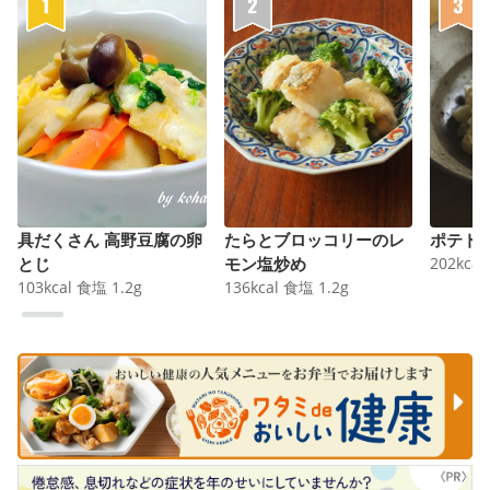
具だくさん 高野豆腐の卵
たらとブロッコリーのレ
ポテト
とじ
モン塩炒め
202
kcal
103
kcal
食塩
1.2
g
136
kcal
食塩
1.2
g