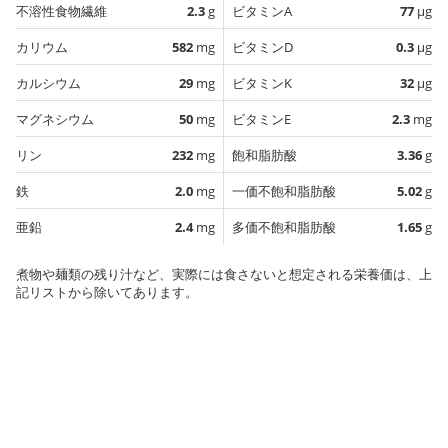
不溶性食物繊維
2.3
g
ビタミンA
77
µg
カリウム
582
mg
ビタミンD
0.3
µg
カルシウム
29
mg
ビタミンK
32
µg
マグネシウム
50
mg
ビタミンE
2.3
mg
リン
232
mg
飽和脂肪酸
3.36
g
鉄
2.0
mg
一価不飽和脂肪酸
5.02
g
亜鉛
2.4
mg
多価不飽和脂肪酸
1.65
g
煮物や麺類の残り汁など、実際には食さないと想定される栄養価は、上
記リストから除いてあります。