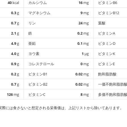
40
kcal
カルシウム
16
mg
ビタミンB6
0.3
g
マグネシウム
9
mg
ビタミンB12
0.7
g
リン
24
mg
葉酸
2.1
g
鉄
0.2
mg
ビタミンA
4.9
g
亜鉛
0.1
mg
ビタミンD
4.0
g
ヨウ素
1
µg
ビタミンK
0.9
g
コレステロール
0
mg
ビタミンE
0.2
g
ビタミンB1
0.02
mg
飽和脂肪酸
0.7
g
ビタミンB2
0.02
mg
一価不飽和脂肪
126
mg
ビタミンC
8
mg
多価不飽和脂肪
実際には食さないと想定される栄養価は、上記リストから除いてあります。