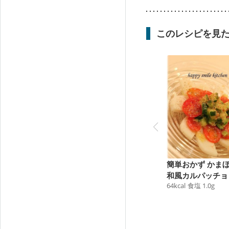
このレシピを見
簡単おかず かま
和風カルパッチョ
64
kcal
食塩
1.0
g