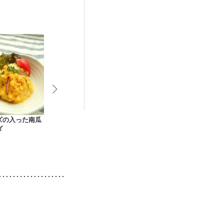
不良
後（混合栄養）
更年期
ズの入った南瓜
ひじきとお豆のマリ
ひじきときゅうりの
イカのさっぱ
ダ
ネ風サラダ
カッテージチーズ和
ネ（十和田第
え
監修）