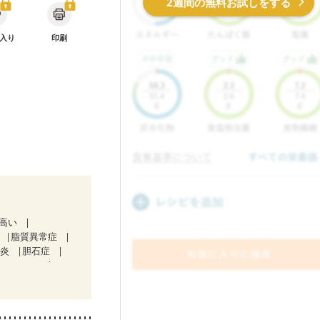
2週間の無料お試しをする
入り
印刷
が高い
脂質異常症
道炎
胆石症
テージ１）
中）
ど
経過観察中の方