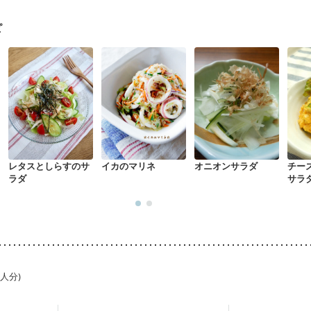
中）
大腸がん（放射線治療中）
飲み込みにくい
食欲がない
消化
・体重増加が気になる（初期）
妊婦健診・血圧が気になる（初期）
ピ
なる（初期）
妊娠高血圧(中期)
妊娠糖尿病(初期)
産後（母乳）
産
骨粗しょう症
関節リウマチ
低栄養予防
貧血対策
ニキビ・肌荒れ
レタスとしらすのサ
イカのマリネ
オニオンサラダ
チー
ラダ
サラ
1人分)