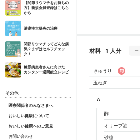
【関節リウマチをお持ちの
方】新規会員登録はこちら
から
潰瘍性大腸炎の治療
関節リウマチってどんな病
気？まずはセルフチェッ
材料
1 人分
ク！
糖尿病患者さんに向けた
きゅうり
カンタン一週間献立レシピ
玉ねぎ
その他
A
医療関係者のみなさまへ
酢
おいしい健康について
オリーブ油
おいしい健康へのご意見
お問い合わせ
砂糖