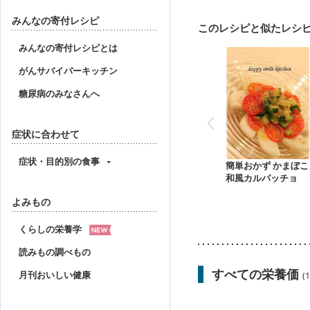
大腸がん（抗がん剤治療
妊娠中(初期)
妊婦健診
みんなの寄付レシピ
このレシピと似たレシ
妊婦健診・血糖値が気に
産後（ミルク）
骨折
みんなの寄付レシピとは
がんサバイバーキッチン
糖尿病のみなさんへ
症状に合わせて
症状・目的別の食事
簡単おかず かまぼこ
和風カルパッチョ
よみもの
くらしの栄養学
読みもの調べもの
すべての栄養価
月刊おいしい健康
(