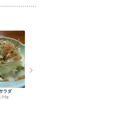
サラダ
チーズの入った南瓜サ
ひじきとお豆のマリネ
塩
0.6
g
ラダ
風サラダ
145
kcal
食塩
0.7
g
79
kcal
食塩
0.6
g
4