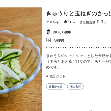
きゅうりと玉ねぎのさっ
40
0.3
エネルギー
食塩相当量
kcal
g
おいしい健康
5分以内
きゅうりのシャキシャキとした食感が
リネ液とあえるだけなので、あと一品
めです。
塩分カット
食材少なめ
旬の食材