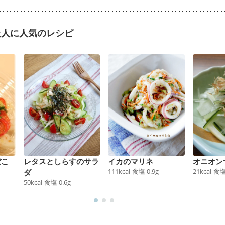
た人に人気のレシピ
ぼこ
レタスとしらすのサラ
イカのマリネ
オニオン
111
kcal
食塩
0.9
g
21
kcal
食
ダ
50
kcal
食塩
0.6
g