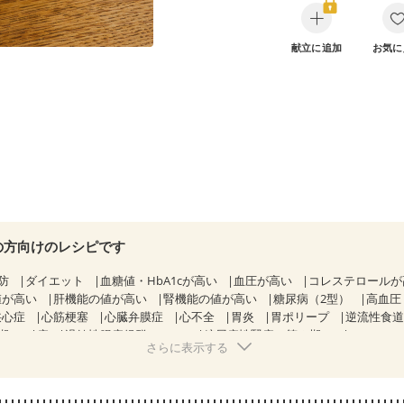
献立に追加
お気に
の方向けのレシピです
防
ダイエット
血糖値・HbA1cが高い
血圧が高い
コレステロール
値が高い
肝機能の値が高い
腎機能の値が高い
糖尿病（2型）
高血圧
狭心症
心筋梗塞
心臓弁膜症
心不全
胃炎
胃ポリープ
逆流性食
期）
痔
過敏性腸症候群（IBS）
糖尿病性腎症（第３期）
CKD（ス
さらに表示する
KD（ステージ３a）
CKD（ステージ３b）
透析
乳がん（抗がん剤治療
）
乳がん（放射線治療中）
乳がん治療を終えた方・経過観察中の方な
）
胃がん治療を終えた方・経過観察中の方
大腸がん治療を終えた方・