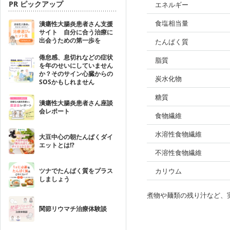
PR ピックアップ
エネルギー
食塩相当量
潰瘍性大腸炎患者さん支援
サイト 自分に合う治療に
出会うための第一歩を
たんぱく質
倦怠感、息切れなどの症状
脂質
を年のせいにしていません
か？そのサイン心臓からの
炭水化物
SOSかもしれません
糖質
潰瘍性大腸炎患者さん座談
会レポート
食物繊維
水溶性食物繊維
大豆中心の朝たんぱくダイ
エットとは!?
不溶性食物繊維
ツナでたんぱく質をプラス
カリウム
しましょう
煮物や麺類の残り汁など、
関節リウマチ治療体験談