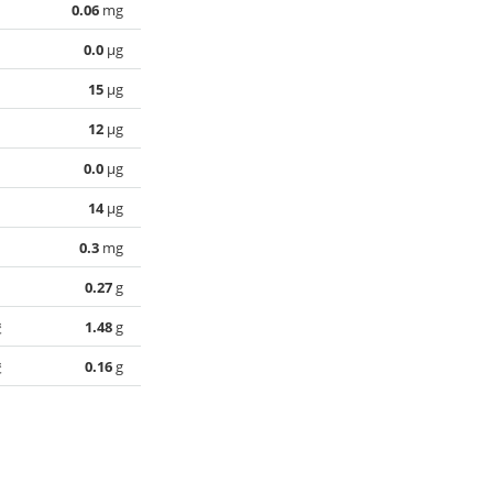
0.06
mg
0.0
µg
15
µg
12
µg
0.0
µg
14
µg
0.3
mg
0.27
g
酸
1.48
g
酸
0.16
g