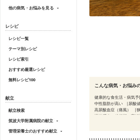
他の病気・お悩みを見る
レシピ
レシピ一覧
テーマ別レシピ
レシピ索引
おすすめ厳選レシピ
無料レシピ100
こんな病気・お悩み
健康的な食生活・病気予
献立
中性脂肪が高い
尿酸
高尿酸血症（痛風）
献立検索
慢性膵炎（移行期・寛解
筑波大学附属病院の献立
CKD（ステージ２）
C
乳がん（ホルモン療法中
管理栄養士のおすすめ献立
胃がん（抗がん剤治療中