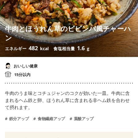
牛肉とほうれん草のビビンバ風チャーハ
ン
482
1.6
エネルギー
kcal
食塩相当量
g
おいしい健康
15分以内
牛肉のうま味とコチュジャンのコクが効いた一皿。牛肉に含
まれるヘム鉄と卵、ほうれん草に含まれる非ヘム鉄を合わせ
て摂れます。
鉄分アップ
食物繊維アップ
葉酸アップ