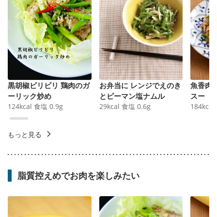
黒胡椒ビリビリ 鶏肉のガ
お弁当に レンジでえのき
魚香肉
ーリック炒め
とピーマン塩ナムル
スー
124
kcal
食塩
0.9
g
29
kcal
食塩
0.6
g
184
kcal
もっと見る
脂質控えめでお肉を楽しみたい