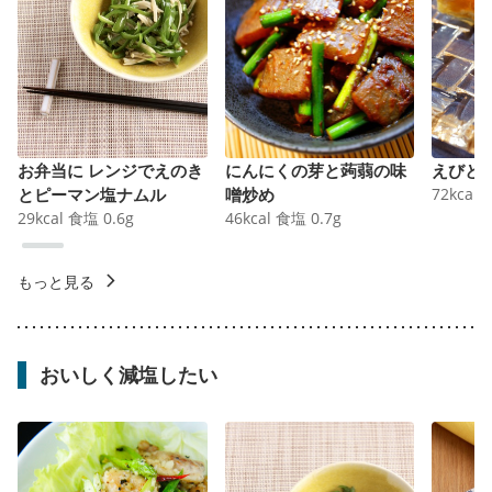
お弁当に レンジでえのき
にんにくの芽と蒟蒻の味
えびと
とピーマン塩ナムル
噌炒め
72
kcal
29
kcal
食塩
0.6
g
46
kcal
食塩
0.7
g
もっと見る
おいしく減塩したい