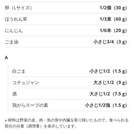
卵（Lサイズ）
1/2個（30 g）
ほうれん草
1/3束（60 g）
にんじん
1/6本（20 g）
ごま油
小さじ3/4（3 g）
A
白ごま
小さじ1/2（1.5 g）
コチュジャン
大さじ1/2（9 g）
酒
大さじ1/2（7.5 g）
鶏がらスープの素
小さじ1/2強（1.5 g）
※ 材料は野菜の皮、肉・魚の骨や内臓を取り除いたもので、食べられる
部分の分量（調理量）を表示しています。