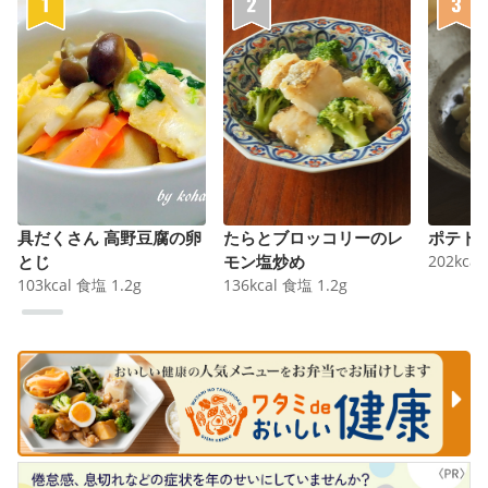
具だくさん 高野豆腐の卵
たらとブロッコリーのレ
ポテト
とじ
モン塩炒め
202
kcal
103
kcal
食塩
1.2
g
136
kcal
食塩
1.2
g