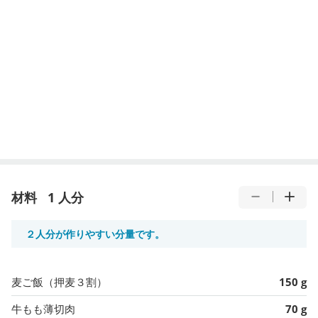
材料
1 人分
２人分が作りやすい分量です。
麦ご飯（押麦３割）
150 g
牛もも薄切肉
70 g