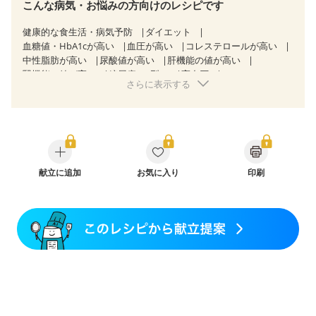
こんな病気・お悩みの方向けのレシピです
健康的な食生活・病気予防
ダイエット
血糖値・HbA1cが高い
血圧が高い
コレステロールが高い
中性脂肪が高い
尿酸値が高い
肝機能の値が高い
腎機能の値が高い
糖尿病（2型）
高血圧
さらに表示する
高尿酸血症（痛風）
非アルコール性脂肪肝
慢性便秘症
過敏性腸症候群（IBS）
睡眠時無呼吸症候群
糖尿病性腎症（第１期）
糖尿病性腎症（第２期）
糖尿病性腎症（第３期）
CKD（ステージ１）
CKD（ステージ２）
乳がん（抗がん剤治療中）
乳がん（ホルモン療法中）
乳がん（放射線治療中）
乳がん治療を終えた方・経過観察中の方など
献立に追加
お気に入り
印刷
産後（ミルク）
骨折
骨粗しょう症
関節リウマチ
フレイル（年齢に合わせた体作り）
低栄養予防
貧血対策
ニキビ・肌荒れ
妊活中
更年期