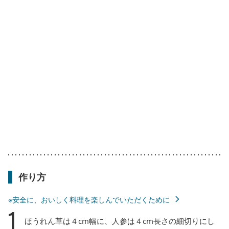
作り方
※安全に、おいしく料理を楽しんでいただくために
1
ほうれん草は４cm幅に、人参は４cm長さの細切りにし