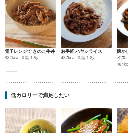
電子レンジで きのこ牛丼
お手軽 ハヤシライス
懐かし
382
kcal
食塩
1.5
g
487
kcal
食塩
1.8
g
イス
484
kcal
低カロリーで満足したい