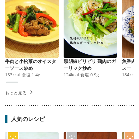
牛肉と小松菜のオイスタ
黒胡椒ビリビリ 鶏肉のガ
魚香肉
ーソース炒め
ーリック炒め
スー
153
kcal
食塩
1.4
g
124
kcal
食塩
0.9
g
184
kcal
もっと見る
人気のレシピ