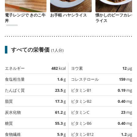
電子レンジで きのこ牛
お手軽 ハヤシライス
懐かしのビーフカレー
丼
ライス
すべての栄養価
(1人分)
エネルギー
482
kcal
ヨウ素
12
µg
食塩相当量
1.6
g
コレステロール
159
mg
たんぱく質
23.5
g
ビタミンB1
0.19
mg
脂質
17.3
g
ビタミンB2
0.40
mg
炭水化物
61.2
g
ビタミンC
23
mg
糖質
55.3
g
ビタミンB6
0.40
mg
食物繊維
5.9
g
ビタミンB12
1.2
µg