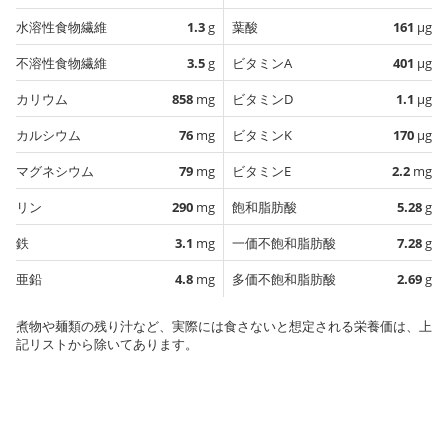
水溶性食物繊維
1.3
g
葉酸
161
µg
不溶性食物繊維
3.5
g
ビタミンA
401
µg
カリウム
858
mg
ビタミンD
1.1
µg
カルシウム
76
mg
ビタミンK
170
µg
マグネシウム
79
mg
ビタミンE
2.2
mg
リン
290
mg
飽和脂肪酸
5.28
g
鉄
3.1
mg
一価不飽和脂肪酸
7.28
g
亜鉛
4.8
mg
多価不飽和脂肪酸
2.69
g
煮物や麺類の残り汁など、実際には食さないと想定される栄養価は、上
記リストから除いてあります。