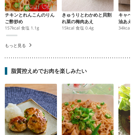
チキンとれんこんのりん
きゅうりとわかめと貝割
キャベ
ご酢炒め
れ菜の梅肉あえ
油あえ
157
kcal
食塩
1.1
g
15
kcal
食塩
0.4
g
34
kcal
もっと見る
脂質控えめでお肉を楽しみたい