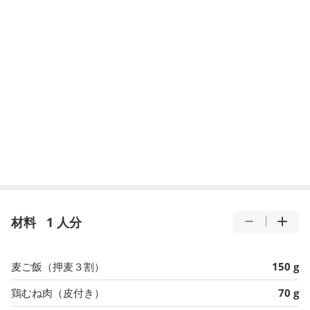
材料
1 人分
麦ご飯（押麦３割）
150 g
鶏むね肉（皮付き）
70 g