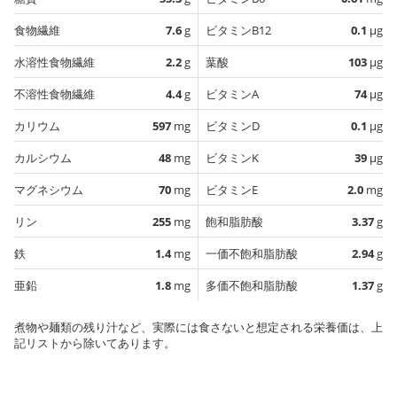
食物繊維
7.6
g
ビタミンB12
0.1
µg
水溶性食物繊維
2.2
g
葉酸
103
µg
不溶性食物繊維
4.4
g
ビタミンA
74
µg
カリウム
597
mg
ビタミンD
0.1
µg
カルシウム
48
mg
ビタミンK
39
µg
マグネシウム
70
mg
ビタミンE
2.0
mg
リン
255
mg
飽和脂肪酸
3.37
g
鉄
1.4
mg
一価不飽和脂肪酸
2.94
g
亜鉛
1.8
mg
多価不飽和脂肪酸
1.37
g
煮物や麺類の残り汁など、実際には食さないと想定される栄養価は、上
記リストから除いてあります。