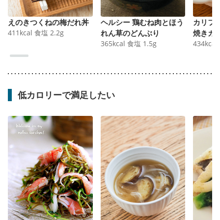
えのきつくねの梅だれ丼
ヘルシー 鶏むね肉とほう
カリフ
411
kcal
食塩
2.2
g
れん草のどんぶり
焼きカ
365
kcal
食塩
1.5
g
434
kcal
低カロリーで満足したい