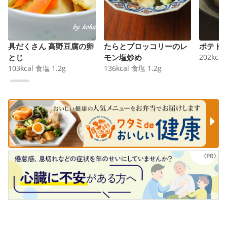
具だくさん 高野豆腐の卵
たらとブロッコリーのレ
ポテト
とじ
モン塩炒め
202
kcal
103
kcal
食塩
1.2
g
136
kcal
食塩
1.2
g