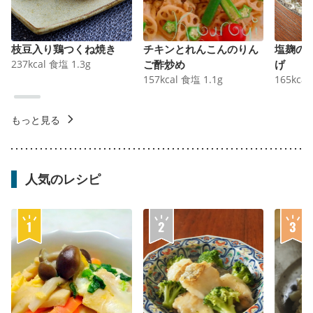
枝豆入り鶏つくね焼き
チキンとれんこんのりん
塩麹の
237
kcal
食塩
1.3
g
ご酢炒め
げ
157
kcal
食塩
1.1
g
165
kcal
もっと見る
人気のレシピ