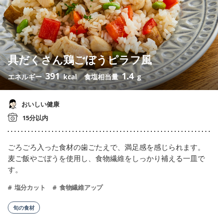
具だくさん鶏ごぼうピラフ風
391
1.4
エネルギー
kcal
食塩相当量
g
おいしい健康
15分以内
ごろごろ入った食材の歯ごたえで、満足感を感じられます。
麦ご飯やごぼうを使用し、食物繊維をしっかり補える一皿で
す。
塩分カット
食物繊維アップ
旬の食材