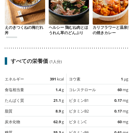
えのきつくねの梅だれ
ヘルシー 鶏むね肉とほ
カリフラワーと温泉卵
丼
うれん草のどんぶり
の焼きカレー
すべての栄養価
(1人分)
エネルギー
391
kcal
ヨウ素
1
µg
食塩相当量
1.4
g
コレステロール
60
mg
たんぱく質
21.1
g
ビタミンB1
0.17
mg
脂質
8.9
g
ビタミンB2
0.17
mg
炭水化物
62.9
g
ビタミンC
60
mg
糖質
55.3
g
ビタミンB6
0.61
mg