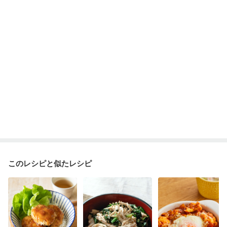
産後（ミルク）
骨折
骨粗しょう症
関節リウマチ
乾癬
フレイル（年齢に合わせた体作り）
低栄養予防
貧血対策
ニキビ・肌荒れ
妊活中
更年期
このレシピと似たレシピ