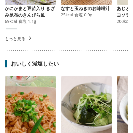
かにかまと豆苗入り きざ
なすと玉ねぎのお味噌汁
あじと
み昆布のきんぴら風
25
kcal
食塩
0.9
g
ヨソテ
69
kcal
食塩
1.1
g
200
kcal
もっと見る
おいしく減塩したい