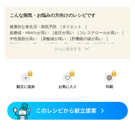
こんな病気・お悩みの方向けのレシピです
健康的な食生活・病気予防
ダイエット
血糖値・HbA1cが高い
血圧が高い
コレステロールが高い
中性脂肪が高い
尿酸値が高い
肝機能の値が高い
腎機能の値が高い
糖尿病（2型）
高血圧
脂質異常症
さらに表示する
高尿酸血症（痛風）
狭心症
心筋梗塞
心臓弁膜症
心不全
胃ポリープ
胆石症
慢性膵炎（移行期・寛解期）
非アルコール性脂肪肝
痔
慢性便秘症
過敏性腸症候群（IBS）
睡眠時無呼吸症候群
糖尿病性腎症（第１期）
糖尿病性腎症（第２期）
糖尿病性腎症（第３期）
CKD（ステージ１）
CKD（ステージ２）
献立に追加
CKD（ステージ３b）
お気に入り
印刷
乳がん（抗がん剤治療中）
乳がん（ホルモン療法中）
乳がん（放射線治療中）
乳がん治療を終えた方・経過観察中の方など
妊娠中(初期)
妊婦健診・体重増加が気になる（初期）
妊婦健診・血圧が気になる（初期）
妊婦健診・血糖値が気になる（初期）
妊娠高血圧(中期)
妊娠糖尿病(初期)
産後（母乳）
産後（混合栄養）