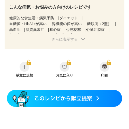
こんな病気・お悩みの方向けのレシピです
健康的な食生活・病気予防
ダイエット
血糖値・HbA1cが高い
腎機能の値が高い
糖尿病（2型）
高血圧
脂質異常症
狭心症
心筋梗塞
心臓弁膜症
心不全
胃炎
胃ポリープ
胆石症
さらに表示する
慢性膵炎（移行期・寛解期）
非アルコール性脂肪肝
過敏性腸症候群（IBS）
糖尿病性腎症（第３期）
CKD（ステージ１）
CKD（ステージ２）
乳がん（抗がん剤治療中）
乳がん（ホルモン療法中）
乳がん（放射線治療中）
乳がん治療を終えた方・経過観察中の方など
産後（ミルク）
献立に追加
関節リウマチ
お気に入り
乾癬
印刷
フレイル（年齢に合わせた体作り）
更年期