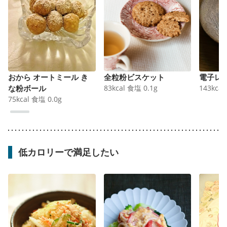
おから オートミール き
全粒粉ビスケット
電子レ
な粉ボール
83
kcal
食塩
0.1
g
143
kcal
75
kcal
食塩
0.0
g
低カロリーで満足したい