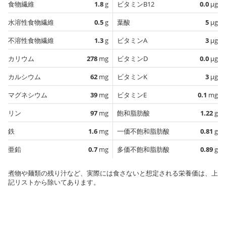
食物繊維
1.8
g
ビタミンB12
0.0
µg
水溶性食物繊維
0.5
g
葉酸
5
µg
不溶性食物繊維
1.3
g
ビタミンA
3
µg
カリウム
278
mg
ビタミンD
0.0
µg
カルシウム
62
mg
ビタミンK
3
µg
マグネシウム
39
mg
ビタミンE
0.1
mg
リン
97
mg
飽和脂肪酸
1.22
g
鉄
1.6
mg
一価不飽和脂肪酸
0.81
g
亜鉛
0.7
mg
多価不飽和脂肪酸
0.89
g
煮物や麺類の残り汁など、実際には食さないと想定される栄養価は、上
記リストから除いてあります。