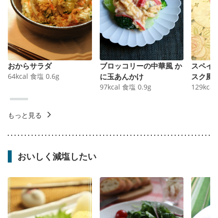
おからサラダ
ブロッコリーの中華風 か
スペイ
64
kcal
食塩
0.6
g
に玉あんかけ
スク風
97
kcal
食塩
0.9
g
129
kcal
もっと見る
おいしく減塩したい