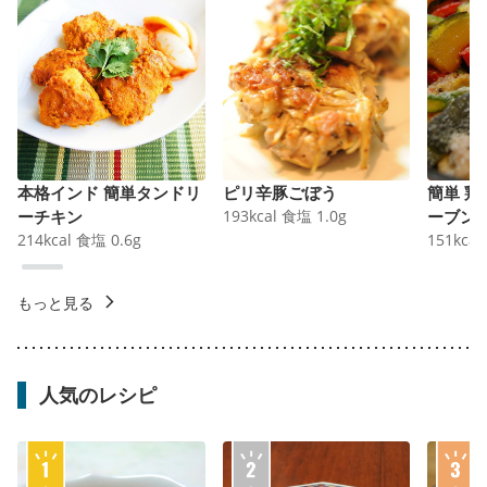
本格インド 簡単タンドリ
ピリ辛豚ごぼう
簡単 
ーチキン
193
kcal
食塩
1.0
g
ーブン
214
kcal
食塩
0.6
g
151
kcal
もっと見る
人気のレシピ