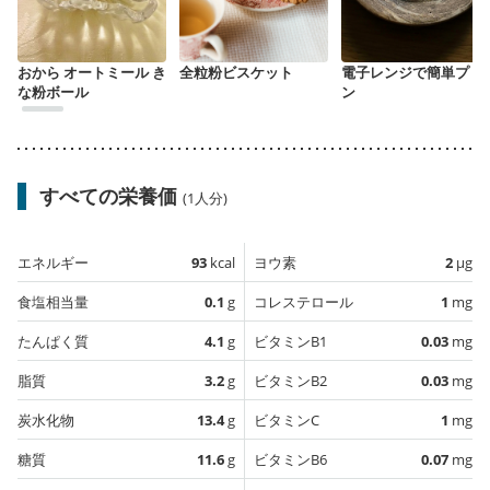
おから オートミール き
全粒粉ビスケット
電子レンジで簡単プリ
な粉ボール
ン
すべての栄養価
(1人分)
エネルギー
93
kcal
ヨウ素
2
µg
食塩相当量
0.1
g
コレステロール
1
mg
たんぱく質
4.1
g
ビタミンB1
0.03
mg
脂質
3.2
g
ビタミンB2
0.03
mg
炭水化物
13.4
g
ビタミンC
1
mg
糖質
11.6
g
ビタミンB6
0.07
mg