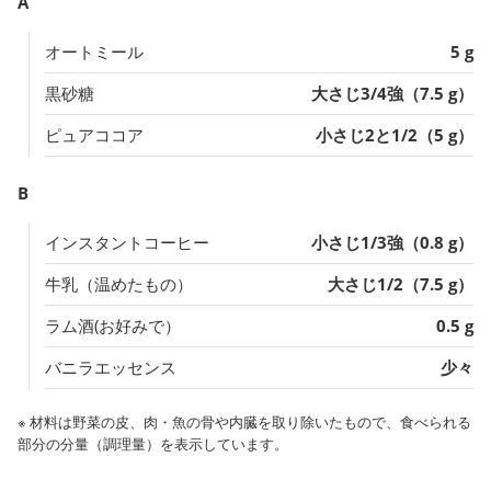
A
オートミール
5 g
黒砂糖
大さじ3/4強（7.5 g）
ピュアココア
小さじ2と1/2（5 g）
B
インスタントコーヒー
小さじ1/3強（0.8 g）
牛乳（温めたもの）
大さじ1/2（7.5 g）
ラム酒(お好みで）
0.5 g
バニラエッセンス
少々
※ 材料は野菜の皮、肉・魚の骨や内臓を取り除いたもので、食べられる
部分の分量（調理量）を表示しています。