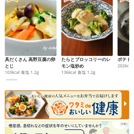
具だくさん 高野豆腐の卵
たらとブロッコリーのレ
ポテト
とじ
モン塩炒め
202
kcal
103
kcal
食塩
1.2
g
136
kcal
食塩
1.2
g