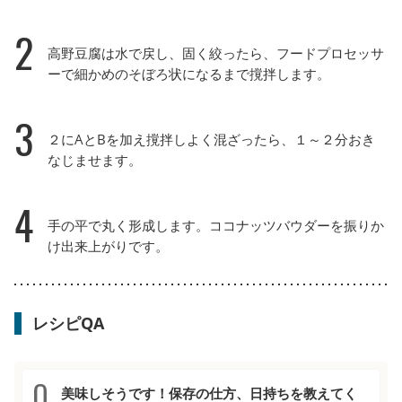
2
高野豆腐は水で戻し、固く絞ったら、フードプロセッサ
ーで細かめのそぼろ状になるまで撹拌します。
3
２にAとBを加え撹拌しよく混ざったら、１～２分おき
なじませます。
4
手の平で丸く形成します。ココナッツバウダーを振りか
け出来上がりです。
レシピQA
美味しそうです！保存の仕方、日持ちを教えてく