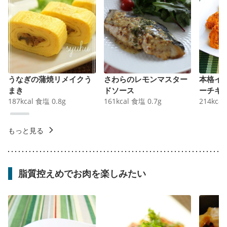
うなぎの蒲焼リメイクう
さわらのレモンマスター
本格イ
まき
ドソース
ーチキ
187
kcal
食塩
0.8
g
161
kcal
食塩
0.7
g
214
kcal
もっと見る
脂質控えめでお肉を楽しみたい