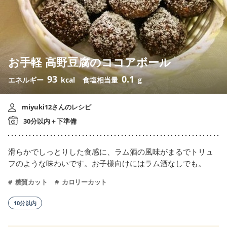
お手軽 高野豆腐のココアボール
93
0.1
エネルギー
kcal
食塩相当量
g
miyuki12さんのレシピ
30分以内＋下準備
滑らかでしっとりした食感に、ラム酒の風味がまるでトリュ
フのような味わいです。お子様向けにはラム酒なしでも。
糖質カット
カロリーカット
10分以内