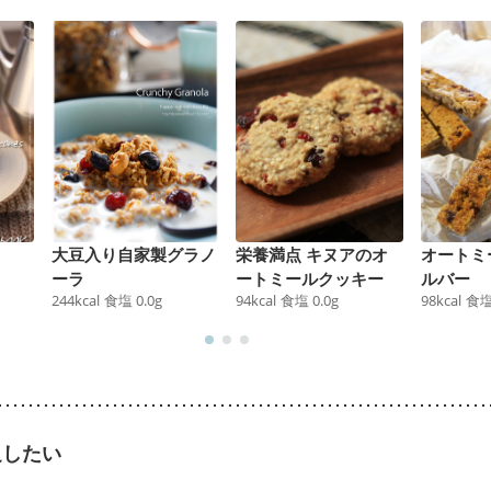
大豆入り自家製グラノ
栄養満点 キヌアのオ
オートミ
ーラ
ートミールクッキー
ルバー
244
kcal
食塩
0.0
g
94
kcal
食塩
0.0
g
98
kcal
食
足したい