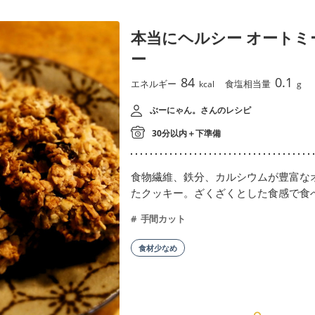
本当にヘルシー オートミ
ー
84
0.1
エネルギー
食塩相当量
kcal
g
ぶーにゃん。さんのレシピ
30分以内＋下準備
食物繊維、鉄分、カルシウムが豊富な
たクッキー。ざくざくとした食感で食
手間カット
食材少なめ