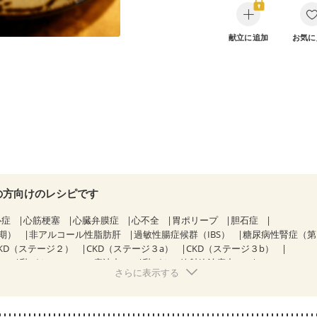
献立に追加
お気に
の方向けのレシピです
心症
心筋梗塞
心臓弁膜症
心不全
胃ポリープ
胆石症
期）
非アルコール性脂肪肝
過敏性腸症候群（IBS）
糖尿病性腎症（
KD（ステージ２）
CKD（ステージ３a）
CKD（ステージ３b）
）
乳がん（ホルモン療法中）
乳がん（放射線治療中）
さらに表示する
経過観察中の方など
妊娠中(初期)
妊婦健診・体重増加が気になる（初期
る（初期）
妊婦健診・血糖値が気になる（初期）
妊娠高血圧(中期)
妊
混合栄養）
産後（ミルク）
関節リウマチ
乾癬
更年期