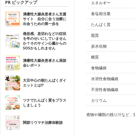
PR ピックアップ
エネルギー
食塩相当量
潰瘍性大腸炎患者さん支援
サイト 自分に合う治療に
出会うための第一歩を
たんぱく質
倦怠感、息切れなどの症状
脂質
を年のせいにしていません
か？そのサイン心臓からの
炭水化物
SOSかもしれません
糖質
潰瘍性大腸炎患者さん座談
会レポート
食物繊維
水溶性食物繊維
大豆中心の朝たんぱくダイ
エットとは!?
不溶性食物繊維
ツナでたんぱく質をプラス
カリウム
しましょう
煮物や麺類の残り汁など、
関節リウマチ治療体験談