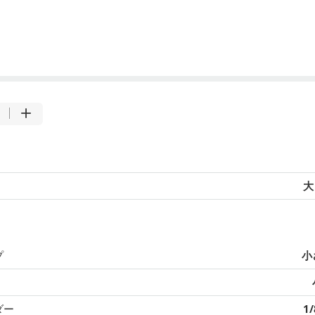
大
プ
小
ダー
1