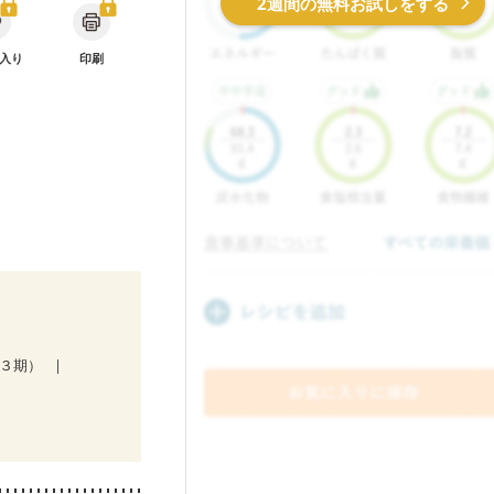
2週間の無料お試しをする
入り
印刷
第３期）
）
娠糖尿病(初期)