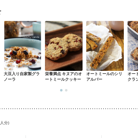
ピ
大豆入り自家製グラ
栄養満点 キヌアのオ
オートミールのシリ
オー
ノーラ
ートミールクッキー
アルバー
クラ
1人分)