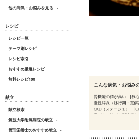
他の病気・お悩みを見る
レシピ
レシピ一覧
テーマ別レシピ
レシピ索引
おすすめ厳選レシピ
無料レシピ100
こんな病気・お悩み
腎機能の値が高い
狭
献立
慢性膵炎（移行期・寛解
CKD（ステージ１）
C
献立検索
乳がん（抗がん剤治療中
筑波大学附属病院の献立
乳がん治療を終えた方・
妊婦健診・血圧が気にな
管理栄養士のおすすめ献立
産後（母乳）
産後（