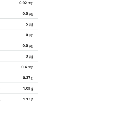
0.02
mg
0.0
µg
5
µg
0
µg
0.0
µg
3
µg
0.4
mg
0.37
g
酸
1.09
g
酸
1.13
g