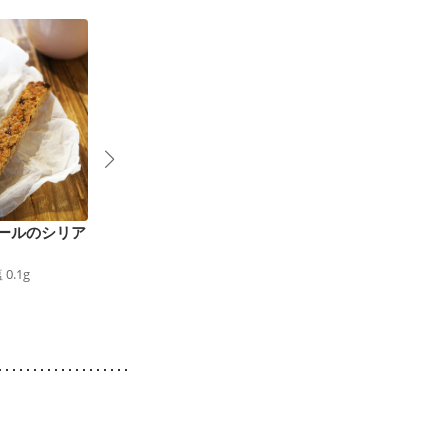
ールのシリア
オートミール チョコ
おから オートミール
クランチクッキー
きな粉ボール
塩
0.1
g
102
kcal
食塩
0.0
g
75
kcal
食塩
0.0
g
9