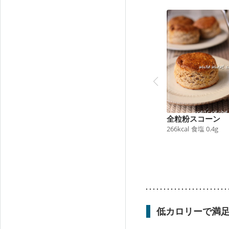
全粒粉スコーン
266
kcal
食塩
0.4
g
低カロリーで満