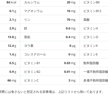
84
kcal
カルシウム
20
mg
ビタミンB6
0.1
g
マグネシウム
16
mg
ビタミンB12
2.1
g
リン
70
mg
葉酸
2.9
g
鉄
0.6
mg
ビタミンA
13.8
g
亜鉛
0.4
mg
ビタミンD
12.4
g
ヨウ素
0
µg
ビタミンK
1.4
g
コレステロール
0
mg
ビタミンE
0.5
g
ビタミンB1
0.03
mg
飽和脂肪酸
0.9
g
ビタミンB2
0.01
mg
一価不飽和脂肪
66
mg
ビタミンC
3
mg
多価不飽和脂肪
実際には食さないと想定される栄養価は、上記リストから除いてあります。