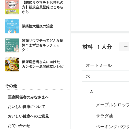
【関節リウマチをお持ちの
方】新規会員登録はこちら
から
潰瘍性大腸炎の治療
関節リウマチってどんな病
気？まずはセルフチェッ
材料
1 人分
ク！
糖尿病患者さんに向けた
オートミール
カンタン一週間献立レシピ
水
その他
Ａ
医療関係者のみなさまへ
メープルシロッ
おいしい健康について
サラダ油
おいしい健康へのご意見
お問い合わせ
ベーキングパウ