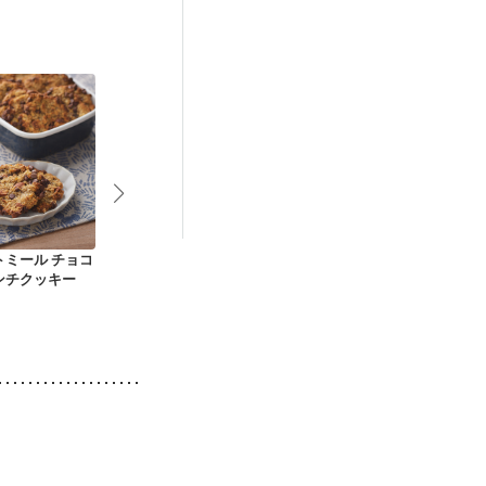
トミール チョコ
おから オートミール
お手軽 高野豆腐のコ
オートミール
ンチクッキー
きな粉ボール
コアボール
ンクッキー