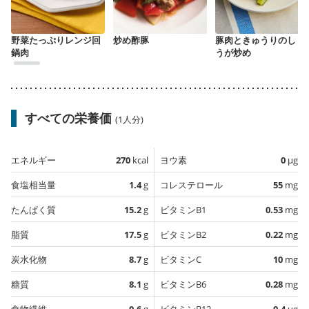
野菜たっぷりレンジ回
炒め酢豚
豚肉ときゅうりのしょ
鍋肉
うが炒め
すべての栄養価
(1人分)
エネルギー
270
kcal
ヨウ素
0
µg
食塩相当量
1.4
g
コレステロール
55
mg
たんぱく質
15.2
g
ビタミンB1
0.53
mg
脂質
17.5
g
ビタミンB2
0.22
mg
炭水化物
8.7
g
ビタミンC
10
mg
糖質
8.1
g
ビタミンB6
0.28
mg
食物繊維
0.6
g
ビタミンB12
0.4
µg