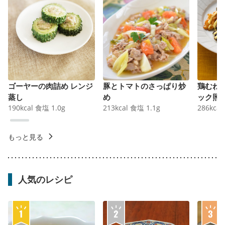
ゴーヤーの肉詰め レンジ
豚とトマトのさっぱり炒
鶏むね
蒸し
め
ック照
190
kcal
食塩
1.0
g
213
kcal
食塩
1.1
g
286
kcal
もっと見る
人気のレシピ