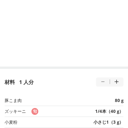
材料
1 人分
豚こま肉
80 g
ズッキーニ
1/4本（40 g）
小麦粉
小さじ1（3 g）