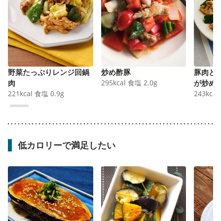
野菜たっぷりレンジ回鍋
炒め酢豚
豚肉と
肉
295
kcal
食塩
2.0
g
が炒め
221
kcal
食塩
0.9
g
243
kcal
低カロリーで満足したい