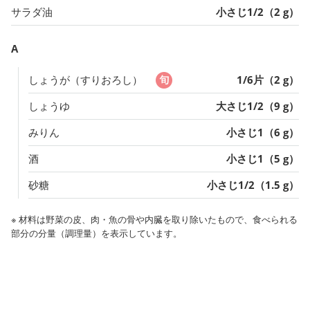
サラダ油
小さじ1/2（2 g）
A
しょうが（すりおろし）
1/6片（2 g）
しょうゆ
大さじ1/2（9 g）
みりん
小さじ1（6 g）
酒
小さじ1（5 g）
砂糖
小さじ1/2（1.5 g）
※ 材料は野菜の皮、肉・魚の骨や内臓を取り除いたもので、食べられる
部分の分量（調理量）を表示しています。