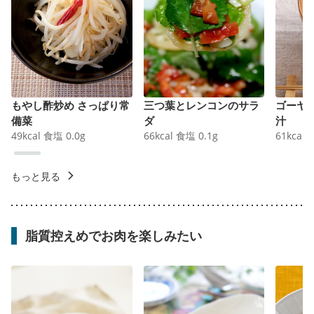
もやし酢炒め さっぱり常
三つ葉とレンコンのサラ
ゴーヤ
備菜
ダ
汁
49
kcal
食塩
0.0
g
66
kcal
食塩
0.1
g
61
kcal
もっと見る
脂質控えめでお肉を楽しみたい