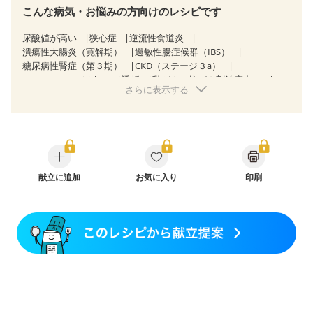
こんな病気・お悩みの方向けのレシピです
尿酸値が高い
狭心症
逆流性食道炎
潰瘍性大腸炎（寛解期）
過敏性腸症候群（IBS）
糖尿病性腎症（第３期）
CKD（ステージ３a）
CKD（ステージ３b）
透析
乳がん（抗がん剤治療中）
さらに表示する
乳がん（ホルモン療法中）
乳がん（放射線治療中）
乳がん治療を終えた方・経過観察中の方など
飲み込みにくい
味の感じ方が変わった
食欲がない
消化不良
妊娠中(初期)
妊婦健診・体重増加が気になる（初期）
妊婦健診・血圧が気になる（初期）
妊婦健診・血糖値が気になる（初期）
献立に追加
お気に入り
妊娠高血圧(中期)
印刷
妊娠糖尿病(初期)
産後（母乳）
産後（混合栄養）
産後（ミルク）
骨折
骨粗しょう症
関節リウマチ
フレイル（年齢に合わせた体作り）
低栄養予防
貧血対策
ニキビ・肌荒れ
妊活中
更年期