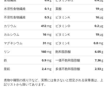
水溶性食物繊維
0.1
g
葉酸
19
µg
不溶性食物繊維
0.5
g
ビタミンA
16
µg
カリウム
412
mg
ビタミンD
0.2
µg
カルシウム
16
mg
ビタミンK
19
µg
マグネシウム
31
mg
ビタミンE
0.8
mg
リン
160
mg
飽和脂肪酸
6.05
g
鉄
0.9
mg
一価不飽和脂肪酸
7.36
g
亜鉛
2.4
mg
多価不飽和脂肪酸
2.53
g
煮物や麺類の残り汁など、実際には食さないと想定される栄養価は、上
記リストから除いてあります。