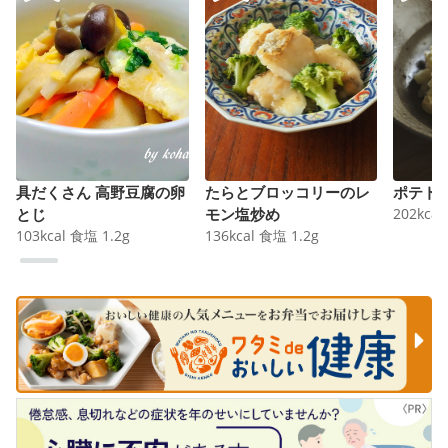
具だくさん 高野豆腐の卵
たらとブロッコリーのレ
ポテト
とじ
モン塩炒め
202
kcal
103
kcal
食塩
1.2
g
136
kcal
食塩
1.2
g