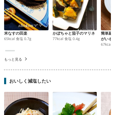
米なすの田楽
かぼちゃと茄子のマリネ
簡単副
65
kcal
食塩
0.7
g
77
kcal
食塩
0.4
g
がいも
67
kcal
もっと見る
おいしく減塩したい