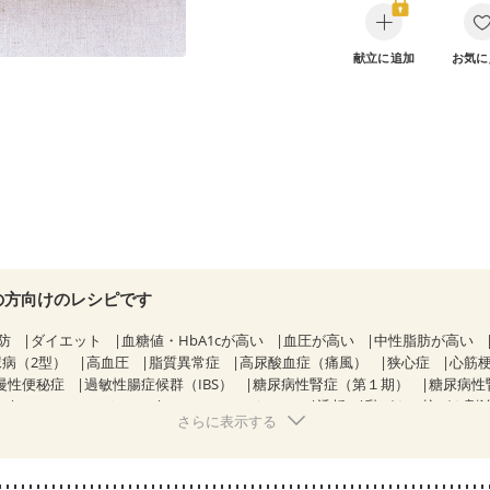
献立に追加
お気に
の方向けのレシピです
防
ダイエット
血糖値・HbA1cが高い
血圧が高い
中性脂肪が高い
尿病（2型）
高血圧
脂質異常症
高尿酸血症（痛風）
狭心症
心筋
慢性便秘症
過敏性腸症候群（IBS）
糖尿病性腎症（第１期）
糖尿病性
CKD（ステージ１）
CKD（ステージ３a）
透析
乳がん（抗がん剤
さらに表示する
）
乳がん（放射線治療中）
乳がん治療を終えた方・経過観察中の方な
感じ方が変わった
妊娠中(初期)
妊婦健診・体重増加が気になる（初期）
る（初期）
妊婦健診・血糖値が気になる（初期）
妊娠高血圧(中期)
妊