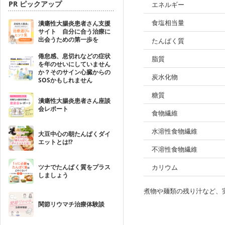
PR ピックアップ
エネルギー
食塩相当量
潰瘍性大腸炎患者さん支援
サイト 自分に合う治療に
出会うための第一歩を
たんぱく質
倦怠感、息切れなどの症状
脂質
を年のせいにしていません
か？そのサイン心臓からの
炭水化物
SOSかもしれません
糖質
潰瘍性大腸炎患者さん座談
会レポート
食物繊維
水溶性食物繊維
大豆中心の朝たんぱくダイ
エットとは!?
不溶性食物繊維
ツナでたんぱく質をプラス
カリウム
しましょう
煮物や麺類の残り汁など、
関節リウマチ治療体験談