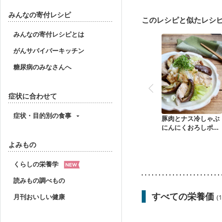
産後（母乳）
産後（
フレイル（年齢に合わせ
みんなの寄付レシピ
このレシピと似たレシ
みんなの寄付レシピとは
がんサバイバーキッチン
糖尿病のみなさんへ
症状に合わせて
症状・目的別の食事
豚肉とナス冷しゃぶ
にんにくおろしポン
酢
よみもの
くらしの栄養学
読みもの調べもの
すべての栄養価
月刊おいしい健康
(