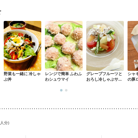
混合栄養）
産後（ミルク）
骨折
骨粗しょう症
関節リウマチ
た体作り）
低栄養予防
貧血対策
ニキビ・肌荒れ
妊活中
更年期
ピ
野菜も一緒に 冷しゃ
レンジで簡単 ふわふ
グレープフルーツと
シャ
ぶ丼
わシュウマイ
おろし冷しゃぶサラ
の豚
ダ
1人分)