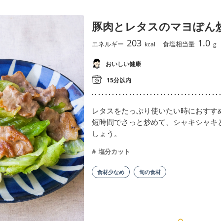
豚肉とレタスのマヨぽん
203
1.0
エネルギー
食塩相当量
kcal
g
おいしい健康
15分以内
レタスをたっぷり使いたい時におすす
短時間でさっと炒めて、シャキシャキ
しょう。
塩分カット
食材少なめ
旬の食材