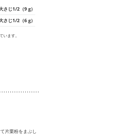
大さじ1/2（9 g）
大さじ1/2（6 g）
ています。
って片栗粉をまぶし