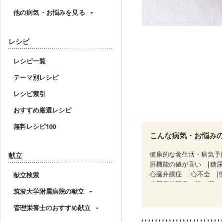
他の病気・お悩みを見る
レシピ
レシピ一覧
テーマ別レシピ
レシピ索引
おすすめ厳選レシピ
無料レシピ100
こんな病気・お悩み
健康的な食生活・病気予
献立
肝機能の値が高い
糖
心臓弁膜症
心不全
献立検索
糖尿病性腎症（第３期）
筑波大学附属病院の献立
乳がん（ホルモン療法中
飲み込みにくい
味の
管理栄養士のおすすめ献立
妊婦健診・血圧が気にな