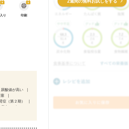
2週間の無料お試しをする
入り
印刷
尿酸値が高い
梗塞
腎症（第２期）
治療中）
ど
娠糖尿病(初期)