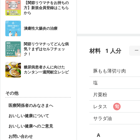
【関節リウマチをお持ちの
方】新規会員登録はこちら
から
潰瘍性大腸炎の治療
関節リウマチってどんな病
気？まずはセルフチェッ
材料
1 人分
ク！
糖尿病患者さんに向けた
豚もも薄切り肉
カンタン一週間献立レシピ
塩
その他
片栗粉
医療関係者のみなさまへ
レタス
おいしい健康について
サラダ油
おいしい健康へのご意見
A
お問い合わせ