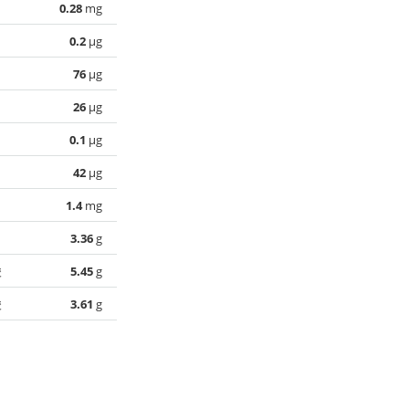
0.28
mg
0.2
µg
76
µg
26
µg
0.1
µg
42
µg
1.4
mg
3.36
g
酸
5.45
g
酸
3.61
g