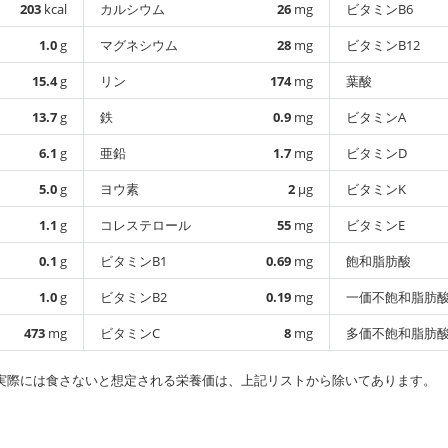
203
kcal
カルシウム
26
mg
ビタミンB6
1.0
g
マグネシウム
28
mg
ビタミンB12
15.4
g
リン
174
mg
葉酸
13.7
g
鉄
0.9
mg
ビタミンA
6.1
g
亜鉛
1.7
mg
ビタミンD
5.0
g
ヨウ素
2
µg
ビタミンK
1.1
g
コレステロール
55
mg
ビタミンE
0.1
g
ビタミンB1
0.69
mg
飽和脂肪酸
1.0
g
ビタミンB2
0.19
mg
一価不飽和脂肪
473
mg
ビタミンC
8
mg
多価不飽和脂肪
実際には食さないと想定される栄養価は、上記リストから除いてあります。