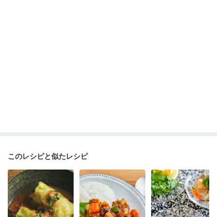
乾癬
低栄養予防
貧血対策
ニキビ・肌荒れ
妊活中
更年期
このレシピと似たレシピ