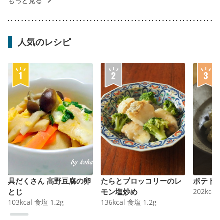
もっと見る
人気のレシピ
具だくさん 高野豆腐の卵
たらとブロッコリーのレ
ポテト
とじ
モン塩炒め
202
kcal
103
kcal
食塩
1.2
g
136
kcal
食塩
1.2
g