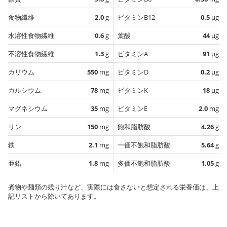
食物繊維
2.0
g
ビタミンB12
0.5
µg
水溶性食物繊維
0.6
g
葉酸
44
µg
不溶性食物繊維
1.3
g
ビタミンA
91
µg
カリウム
550
mg
ビタミンD
0.2
µg
カルシウム
78
mg
ビタミンK
18
µg
マグネシウム
35
mg
ビタミンE
2.0
mg
リン
150
mg
飽和脂肪酸
4.26
g
鉄
2.1
mg
一価不飽和脂肪酸
5.64
g
亜鉛
1.8
mg
多価不飽和脂肪酸
1.05
g
煮物や麺類の残り汁など、実際には食さないと想定される栄養価は、上
記リストから除いてあります。