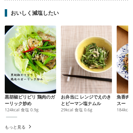
おいしく減塩したい
黒胡椒ビリビリ 鶏肉のガ
お弁当に レンジでえのき
魚香肉
ーリック炒め
とピーマン塩ナムル
スー
124
kcal
食塩
0.9
g
29
kcal
食塩
0.6
g
184
kcal
もっと見る