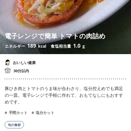
電子レンジで簡単 トマトの肉詰め
189
1.0
エネルギー
kcal
食塩相当量
g
おいしい健康
30分以内
豚ひき肉とトマトのうま味が合わさり、塩分控えめでも満足
の一皿。電子レンジで手軽に作れて、おもてなしにもおすす
めです。
手間カット
塩分カット
旬の食材