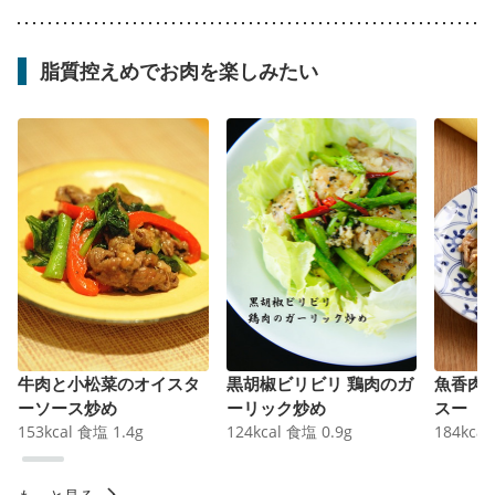
脂質控えめでお肉を楽しみたい
牛肉と小松菜のオイスタ
黒胡椒ビリビリ 鶏肉のガ
魚香肉
ーソース炒め
ーリック炒め
スー
153
kcal
食塩
1.4
g
124
kcal
食塩
0.9
g
184
kcal