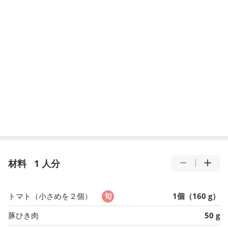
材料
1 人分
トマト（小さめを２個）
1個（160 g）
豚ひき肉
50 g