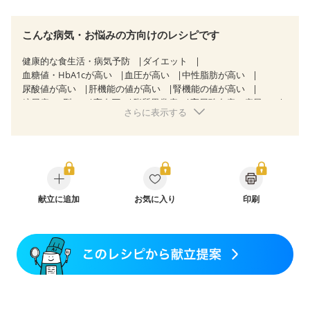
こんな病気・お悩みの方向けのレシピです
健康的な食生活・病気予防
ダイエット
血糖値・HbA1cが高い
血圧が高い
中性脂肪が高い
尿酸値が高い
肝機能の値が高い
腎機能の値が高い
糖尿病（2型）
高血圧
脂質異常症
高尿酸血症（痛風）
さらに表示する
狭心症
心筋梗塞
心臓弁膜症
心不全
胆石症
非アルコール性脂肪肝
慢性便秘症
過敏性腸症候群（IBS）
睡眠時無呼吸症候群
糖尿病性腎症（第１期）
糖尿病性腎症（第２期）
糖尿病性腎症（第３期）
CKD（ステージ１）
CKD（ステージ２）
CKD（ステージ３a）
乳がん（抗がん剤治療中）
献立に追加
お気に入り
乳がん（ホルモン療法中）
印刷
乳がん（放射線治療中）
乳がん治療を終えた方・経過観察中の方など
食欲がない
妊娠中(初期)
妊婦健診・体重増加が気になる（初期）
妊婦健診・血圧が気になる（初期）
妊婦健診・血糖値が気になる（初期）
妊娠高血圧(中期)
妊娠糖尿病(初期)
産後（母乳）
産後（混合栄養）
産後（ミルク）
骨折
骨粗しょう症
関節リウマチ