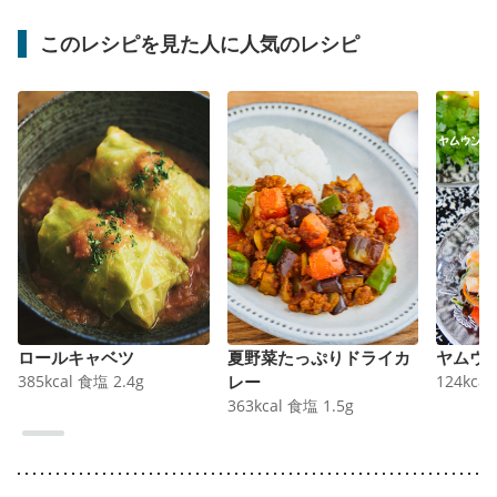
このレシピを見た人に人気のレシピ
ロールキャベツ
夏野菜たっぷりドライカ
ヤムウ
385
kcal
食塩
2.4
g
レー
124
kcal
363
kcal
食塩
1.5
g