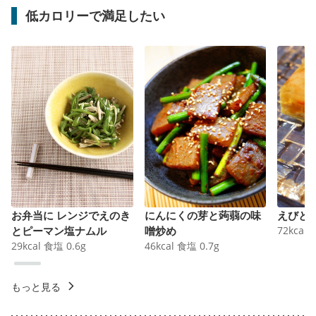
低カロリーで満足したい
お弁当に レンジでえのき
にんにくの芽と蒟蒻の味
えびと
とピーマン塩ナムル
噌炒め
72
kcal
29
kcal
食塩
0.6
g
46
kcal
食塩
0.7
g
もっと見る