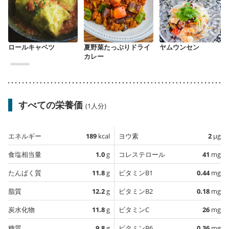
ロールキャベツ
夏野菜たっぷりドライ
ヤムウンセン
カレー
すべての栄養価
(1人分)
エネルギー
189
kcal
ヨウ素
2
µg
食塩相当量
1.0
g
コレステロール
41
mg
たんぱく質
11.8
g
ビタミンB1
0.44
mg
脂質
12.2
g
ビタミンB2
0.18
mg
炭水化物
11.8
g
ビタミンC
26
mg
糖質
9.8
g
ビタミンB6
0.36
mg