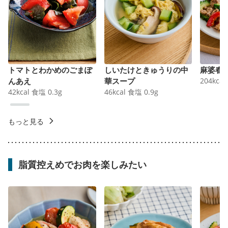
トマトとわかめのごまぽ
しいたけときゅうりの中
麻婆春
んあえ
華スープ
204
kcal
42
kcal
食塩
0.3
g
46
kcal
食塩
0.9
g
もっと見る
脂質控えめでお肉を楽しみたい