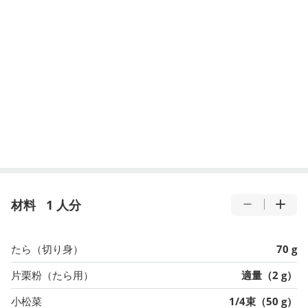
材料
1 人分
たら（切り身）
70 g
片栗粉（たら用）
適量（2 g）
小松菜
1/4束（50 g）