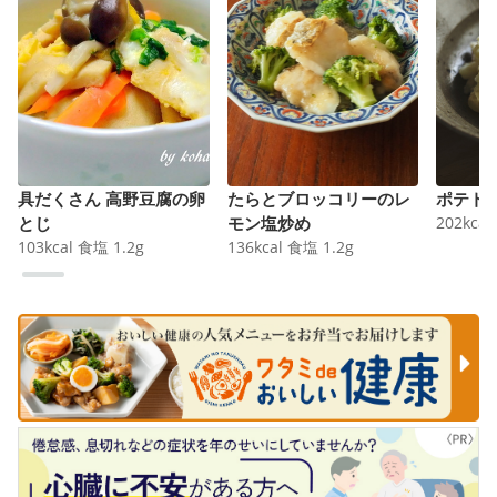
具だくさん 高野豆腐の卵
たらとブロッコリーのレ
ポテト
とじ
モン塩炒め
202
kcal
103
kcal
食塩
1.2
g
136
kcal
食塩
1.2
g