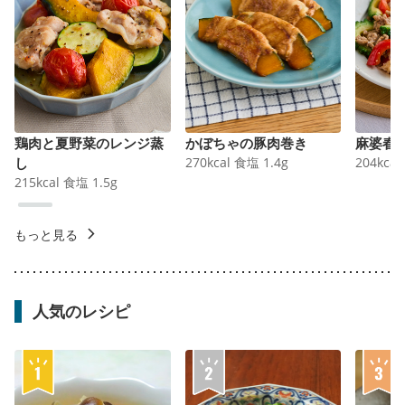
鶏肉と夏野菜のレンジ蒸
かぼちゃの豚肉巻き
麻婆春
し
270
kcal
食塩
1.4
g
204
kcal
215
kcal
食塩
1.5
g
もっと見る
人気のレシピ