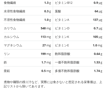
食物繊維
1.3
g
ビタミンB12
0.9
µg
水溶性食物繊維
0.3
g
葉酸
64
µg
不溶性食物繊維
1.0
g
ビタミンA
137
µg
カリウム
548
mg
ビタミンD
0.7
µg
カルシウム
113
mg
ビタミンK
105
µg
マグネシウム
27
mg
ビタミンE
1.0
mg
リン
199
mg
飽和脂肪酸
0.64
g
鉄
1.7
mg
一価不飽和脂肪酸
1.53
g
亜鉛
0.5
mg
多価不飽和脂肪酸
1.74
g
煮物や麺類の残り汁など、実際には食さないと想定される栄養価は、上
記リストから除いてあります。