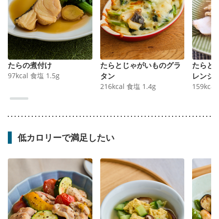
たらの煮付け
たらとじゃがいものグラ
たらと
97
kcal
食塩
1.5
g
タン
レンジ
216
kcal
食塩
1.4
g
159
kcal
低カロリーで満足したい