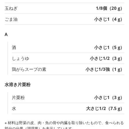
玉ねぎ
1/8個（20 g）
ごま油
小さじ1（4 g）
A
酒
小さじ1（5 g）
しょうゆ
小さじ1/2（3 g）
鶏がらスープの素
小さじ1/3強（1 g）
水溶き片栗粉
片栗粉
小さじ1（3 g）
水
大さじ1/2（7.5 g）
※ 材料は野菜の皮、肉・魚の骨や内臓を取り除いたもので、食べられる
部分の分量（調理量）を表示しています。