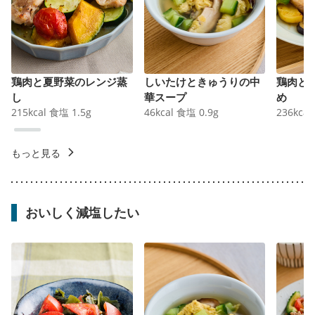
鶏肉と夏野菜のレンジ蒸
しいたけときゅうりの中
鶏肉と
し
華スープ
め
215
kcal
食塩
1.5
g
46
kcal
食塩
0.9
g
236
kcal
もっと見る
おいしく減塩したい