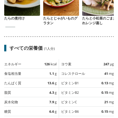
たらの煮付け
たらとじゃがいものグ
たらと小松菜のごまだ
ラタン
れレンジ蒸し
すべての栄養価
(1人分)
エネルギー
126
kcal
ヨウ素
247
µg
食塩相当量
1.1
g
コレステロール
41
mg
たんぱく質
13.6
g
ビタミンB1
0.13
mg
脂質
4.3
g
ビタミンB2
0.15
mg
炭水化物
7.9
g
ビタミンC
21
mg
糖質
6.6
g
ビタミンB6
0.15
mg