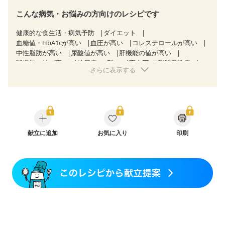
こんな病気・お悩みの方向けのレシピです
健康的な食生活・病気予防
ダイエット
血糖値・HbA1cが高い
血圧が高い
コレステロールが高い
中性脂肪が高い
尿酸値が高い
肝機能の値が高い
腎機能の値が高い
糖尿病（2型）
高血圧
脂質異常症
さらに表示する
高尿酸血症（痛風）
狭心症
心筋梗塞
心臓弁膜症
心不全
胃炎
胃ポリープ
消化性潰瘍（胃・十二指腸潰瘍）
逆流性食道炎
胆石症
慢性膵炎（移行期・寛解期）
痔
潰瘍性大腸炎（寛解期）
クローン病（寛解期）
過敏性腸症候群（IBS）
糖尿病性腎症（第１期）
糖尿病性腎症（第２期）
糖尿病性腎症（第３期）
献立に追加
CKD（ステージ１）
お気に入り
印刷
CKD（ステージ２）
CKD（ステージ３a）
乳がん（抗がん剤治療中）
乳がん（ホルモン療法中）
乳がん（放射線治療中）
乳がん治療を終えた方・経過観察中の方など
胃がん（抗がん剤治療中）
胃がん治療を終えた方・経過観察中の方
大腸がん治療を終えた方・経過観察中の方
大腸がん（抗がん剤治療中）
大腸がん（放射線治療中）
飲み込みにくい
妊娠中(初期)