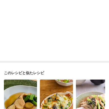
妊婦健診・体重増加が気になる（初期）
妊婦健診・血圧が気になる（初期）
妊婦健診・血糖値が気になる（初期）
妊娠高血圧(中期)
妊娠糖尿病(初期)
産後（母乳）
産後（混合栄養）
産後（ミルク）
骨折
骨粗しょう症
関節リウマチ
乾癬
フレイル（年齢に合わせた体作り）
貧血対策
ニキビ・肌荒れ
妊活中
更年期
このレシピと似たレシピ