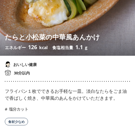
たらと小松菜の中華風あんかけ
126
1.1
エネルギー
kcal
食塩相当量
g
おいしい健康
30分以内
フライパン１枚でできるお手軽な一皿。淡白なたらをごま油
で香ばしく焼き、中華風のあんをかけていただきます。
塩分カット
食材少なめ