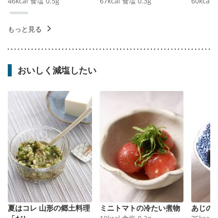
46
kcal
食塩
0.5
g
67
kcal
食塩
0.3
g
60
kcal
もっと見る
おいしく減塩したい
夏はコレ 山形の郷土料理
ミニトマトの冷たい煮物
あじの