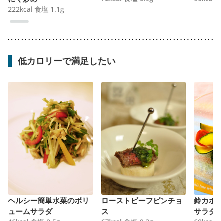
222
kcal
食塩
1.1
g
低カロリーで満足したい
ヘルシー簡単水菜のボリ
ローストビーフピンチョ
鈴カボ
ュームサラダ
ス
サラダ