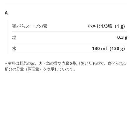
A
鶏がらスープの素
小さじ1/3強（1 g）
塩
0.3 g
水
130 ml（130 g）
※ 材料は野菜の皮、肉・魚の骨や内臓を取り除いたもので、食べられる
部分の分量（調理量）を表示しています。