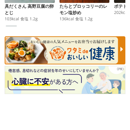
具だくさん 高野豆腐の卵
たらとブロッコリーのレ
ポテト
とじ
モン塩炒め
202
kcal
103
kcal
食塩
1.2
g
136
kcal
食塩
1.2
g