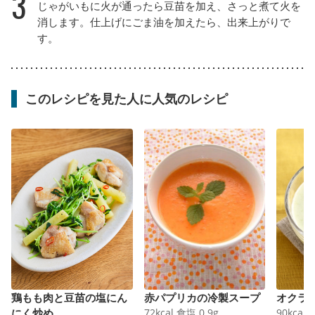
3
じゃがいもに火が通ったら豆苗を加え、さっと煮て火を
消します。仕上げにごま油を加えたら、出来上がりで
す。
このレシピを見た人に人気のレシピ
鶏もも肉と豆苗の塩にん
赤パプリカの冷製スープ
オクラ
にく炒め
72
kcal
食塩
0.9
g
90
kcal