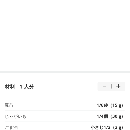
材料
1 人分
豆苗
1/6袋（15 g）
じゃがいも
1/4個（30 g）
ごま油
小さじ1/2（2 g）