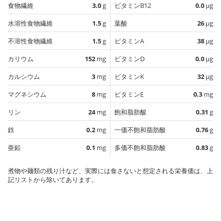
食物繊維
3.0
g
ビタミンB12
0.0
µg
水溶性食物繊維
1.5
g
葉酸
26
µg
不溶性食物繊維
1.5
g
ビタミンA
38
µg
カリウム
152
mg
ビタミンD
0.0
µg
カルシウム
3
mg
ビタミンK
32
µg
マグネシウム
8
mg
ビタミンE
0.3
mg
リン
24
mg
飽和脂肪酸
0.31
g
鉄
0.2
mg
一価不飽和脂肪酸
0.76
g
亜鉛
0.1
mg
多価不飽和脂肪酸
0.83
g
煮物や麺類の残り汁など、実際には食さないと想定される栄養価は、上
記リストから除いてあります。