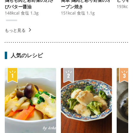
びバター醤油
ーブン焼き
193
kcal
148
kcal
食塩
1.3
g
151
kcal
食塩
1.1
g
もっと見る
人気のレシピ