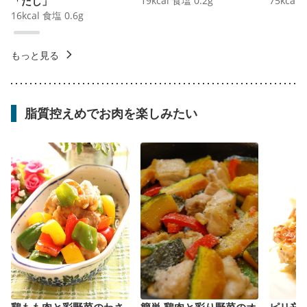
「だし」
19
kcal
食塩
0.2
g
75
kcal
16
kcal
食塩
0.6
g
もっと見る
脂質控えめでお肉を楽しみたい
鶏もも肉と彩野菜のわさ
簡単 鶏肉と彩り野菜のオ
ピリ辛