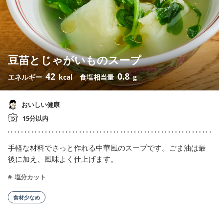
豆苗とじゃがいものスープ
42
0.8
エネルギー
kcal
食塩相当量
g
おいしい健康
15分以内
手軽な材料でさっと作れる中華風のスープです。ごま油は最
後に加え、風味よく仕上げます。
塩分カット
食材少なめ