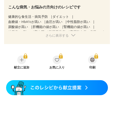
こんな病気・お悩みの方向けのレシピです
健康的な食生活・病気予防
ダイエット
血糖値・HbA1cが高い
血圧が高い
中性脂肪が高い
尿酸値が高い
肝機能の値が高い
腎機能の値が高い
糖尿病（2型）
高血圧
脂質異常症
高尿酸血症（痛風）
さらに表示する
狭心症
心筋梗塞
心臓弁膜症
心不全
胆石症
非アルコール性脂肪肝
慢性便秘症
過敏性腸症候群（IBS）
睡眠時無呼吸症候群
糖尿病性腎症（第１期）
糖尿病性腎症（第２期）
糖尿病性腎症（第３期）
CKD（ステージ１）
CKD（ステージ２）
CKD（ステージ３a）
乳がん（抗がん剤治療中）
献立に追加
お気に入り
乳がん（ホルモン療法中）
印刷
乳がん（放射線治療中）
乳がん治療を終えた方・経過観察中の方など
味の感じ方が変わった
食欲がない
妊娠中(初期)
妊婦健診・体重増加が気になる（初期）
妊婦健診・血圧が気になる（初期）
妊婦健診・血糖値が気になる（初期）
妊娠高血圧(中期)
妊娠糖尿病(初期)
産後（母乳）
産後（混合栄養）
産後（ミルク）
骨折
骨粗しょう症
関節リウマチ
低栄養予防
貧血対策
ニキビ・肌荒れ
妊活中
更年期