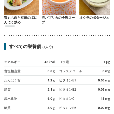
鶏もも肉と豆苗の塩に
赤パプリカの冷製スー
オクラのポタージュ
んにく炒め
プ
すべての栄養価
(1人分)
エネルギー
42
kcal
ヨウ素
1
µg
食塩相当量
0.8
g
コレステロール
0
mg
たんぱく質
1.2
g
ビタミンB1
0.05
mg
脂質
2.1
g
ビタミンB2
0.05
mg
炭水化物
6.0
g
ビタミンC
15
mg
糖質
3.0
g
ビタミンB6
0.09
mg