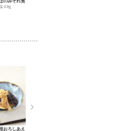
ばのみぞれ煮
しょうがの風味が香る
鯖のカレー粉マヨネー
塩
0.8
g
さばの竜田揚げ
ズ焼き
245
kcal
食塩
0.9
g
181
kcal
食塩
0.7
g
2
根おろしあえ
簡単 イタリアン風焼
なすの薬味だれ