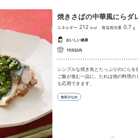
焼きさばの中華風にらダ
212
0.7
エネルギー
食塩相当量
kcal
g
おいしい健康
15分以内
シンプルな焼き魚とたっぷりのにらを
ご飯が進む一品に。たれは他の料理の
も応用できます。
食材少なめ