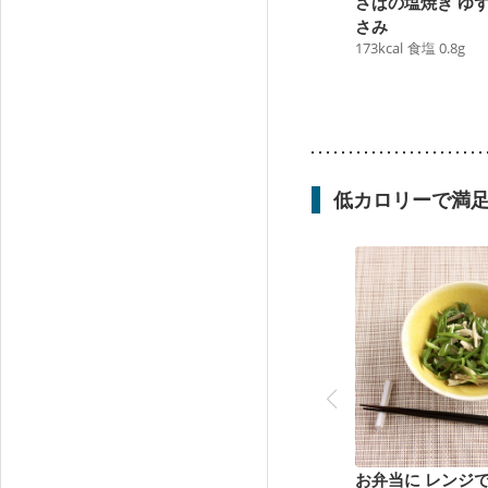
さばの塩焼き ゆ
さみ
173
kcal
食塩
0.8
g
低カロリーで満
お弁当に レンジ