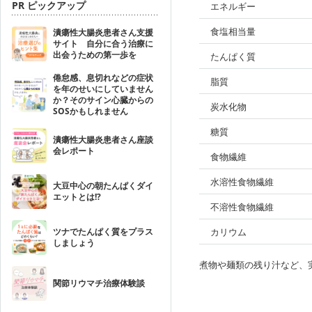
PR ピックアップ
エネルギー
食塩相当量
潰瘍性大腸炎患者さん支援
サイト 自分に合う治療に
出会うための第一歩を
たんぱく質
倦怠感、息切れなどの症状
脂質
を年のせいにしていません
か？そのサイン心臓からの
炭水化物
SOSかもしれません
糖質
潰瘍性大腸炎患者さん座談
会レポート
食物繊維
水溶性食物繊維
大豆中心の朝たんぱくダイ
エットとは!?
不溶性食物繊維
ツナでたんぱく質をプラス
カリウム
しましょう
煮物や麺類の残り汁など、
関節リウマチ治療体験談