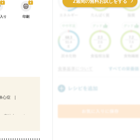
2週間の無料お試しをする
入り
印刷
狭心症
ン療法中）
初期)
後（混合栄養）