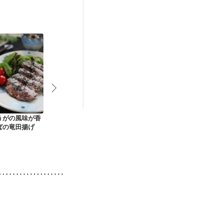
）
低栄養予防
うがの風味が香
鯖のカレー粉マヨネ
ねぎたっぷりさばの
フライパン一
ばの竜田揚げ
ーズ焼き
南蛮漬け風
げない鯖の甘
かけ