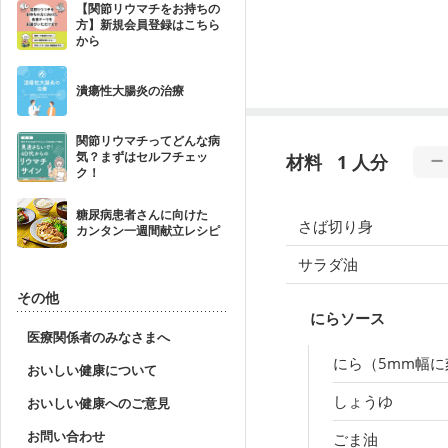
【関節リウマチをお持ちの
方】新規会員登録はこちら
から
潰瘍性大腸炎の治療
関節リウマチってどんな病
気？まずはセルフチェッ
材料
1 人分
ク！
糖尿病患者さんに向けた
さば切り身
カンタン一週間献立レシピ
サラダ油
その他
にらソース
医療関係者のみなさまへ
にら（5mm幅に
おいしい健康について
しょうゆ
おいしい健康へのご意見
お問い合わせ
ごま油