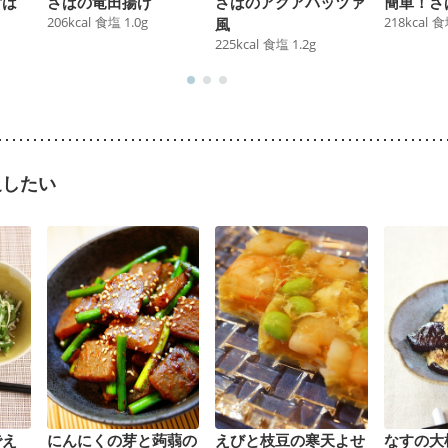
ずは
さばの竜田揚げ
さばのアクアパッツァ
簡単！さ
206
kcal
食塩
1.0
g
218
kcal
食
風
225
kcal
食塩
1.2
g
足したい
でえ
にんにくの芽と蒟蒻の
えびと枝豆の寒天よせ
なすの大