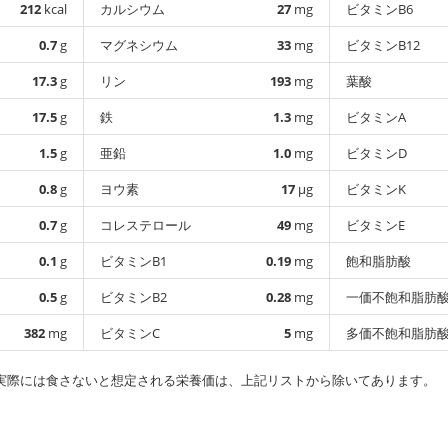
212
kcal
カルシウム
27
mg
ビタミンB6
0.7
g
マグネシウム
33
mg
ビタミンB12
17.3
g
リン
193
mg
葉酸
17.5
g
鉄
1.3
mg
ビタミンA
1.5
g
亜鉛
1.0
mg
ビタミンD
0.8
g
ヨウ素
17
µg
ビタミンK
0.7
g
コレステロール
49
mg
ビタミンE
0.1
g
ビタミンB1
0.19
mg
飽和脂肪酸
0.5
g
ビタミンB2
0.28
mg
一価不飽和脂肪
382
mg
ビタミンC
5
mg
多価不飽和脂肪
実際には食さないと想定される栄養価は、上記リストから除いてあります。