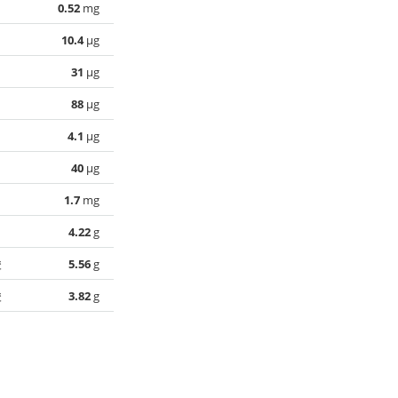
0.52
mg
10.4
µg
31
µg
88
µg
4.1
µg
40
µg
1.7
mg
4.22
g
酸
5.56
g
酸
3.82
g