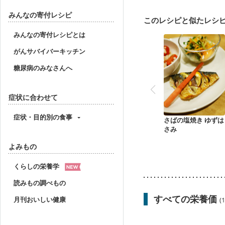
産後（ミルク）
骨折
貧血対策
ニキビ・肌
みんなの寄付レシピ
このレシピと似たレシ
みんなの寄付レシピとは
がんサバイバーキッチン
糖尿病のみなさんへ
症状に合わせて
症状・目的別の食事
さばの塩焼き ゆずは
さみ
よみもの
くらしの栄養学
読みもの調べもの
すべての栄養価
月刊おいしい健康
(