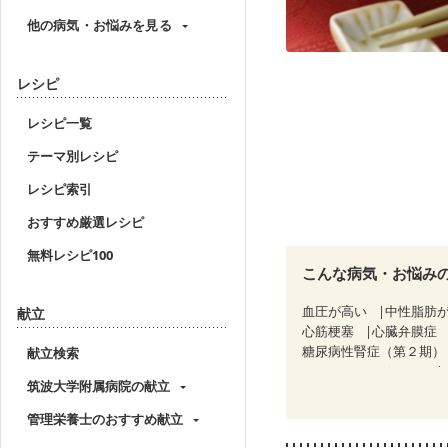
他の病気・お悩みを見る
レシピ
レシピ一覧
テーマ別レシピ
レシピ索引
おすすめ厳選レシピ
無料レシピ100
こんな病気・お悩み
血圧が高い
中性脂肪
献立
心筋梗塞
心臓弁膜症
糖尿病性腎症（第２期）
献立検索
CKD（ステージ３a）
筑波大学附属病院の献立
乳がん（放射線治療中）
妊婦健診・体重増加が気
管理栄養士のおすすめ献立
妊婦健診・血糖値が気に