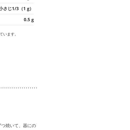
小さじ1/3（1 g）
0.5 g
ています。
ずつ焼いて、器にの