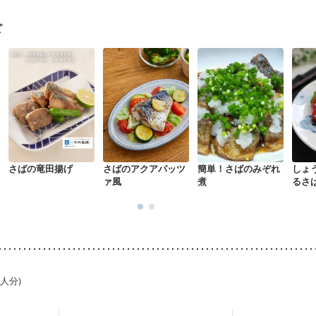
骨粗しょう症
関節リウマチ
乾癬
フレイル（年齢に合わせた体作り
荒れ
妊活中
更年期
ピ
さばの竜田揚げ
さばのアクアパッツ
簡単！さばのみぞれ
しょ
ァ風
煮
るさ
1人分)