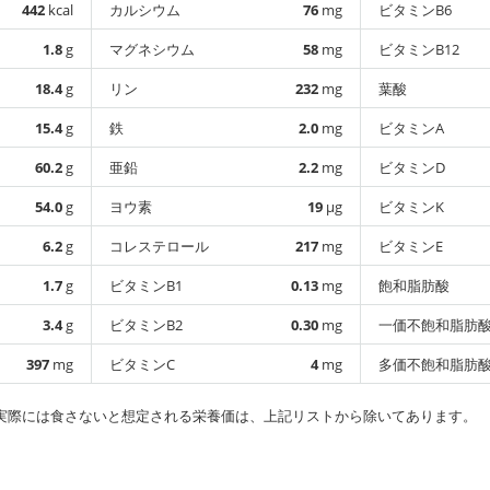
442
kcal
カルシウム
76
mg
ビタミンB6
1.8
g
マグネシウム
58
mg
ビタミンB12
18.4
g
リン
232
mg
葉酸
15.4
g
鉄
2.0
mg
ビタミンA
60.2
g
亜鉛
2.2
mg
ビタミンD
54.0
g
ヨウ素
19
µg
ビタミンK
6.2
g
コレステロール
217
mg
ビタミンE
1.7
g
ビタミンB1
0.13
mg
飽和脂肪酸
3.4
g
ビタミンB2
0.30
mg
一価不飽和脂肪
397
mg
ビタミンC
4
mg
多価不飽和脂肪
実際には食さないと想定される栄養価は、上記リストから除いてあります。