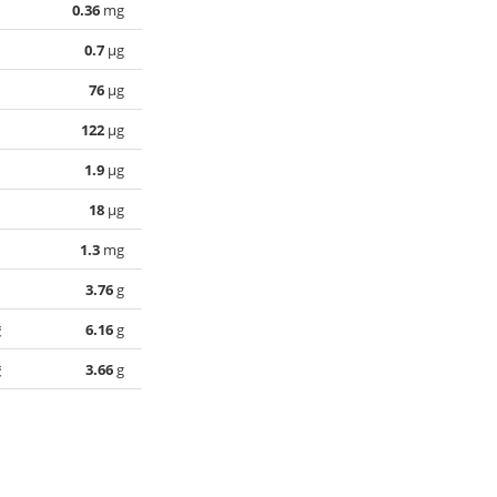
0.36
mg
0.7
µg
76
µg
122
µg
1.9
µg
18
µg
1.3
mg
3.76
g
酸
6.16
g
酸
3.66
g