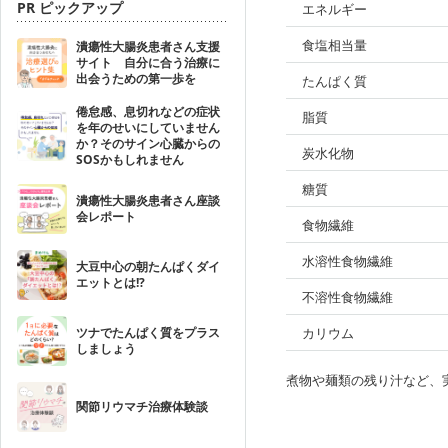
PR ピックアップ
エネルギー
食塩相当量
潰瘍性大腸炎患者さん支援
サイト 自分に合う治療に
出会うための第一歩を
たんぱく質
倦怠感、息切れなどの症状
脂質
を年のせいにしていません
か？そのサイン心臓からの
炭水化物
SOSかもしれません
糖質
潰瘍性大腸炎患者さん座談
会レポート
食物繊維
水溶性食物繊維
大豆中心の朝たんぱくダイ
エットとは!?
不溶性食物繊維
ツナでたんぱく質をプラス
カリウム
しましょう
煮物や麺類の残り汁など、
関節リウマチ治療体験談