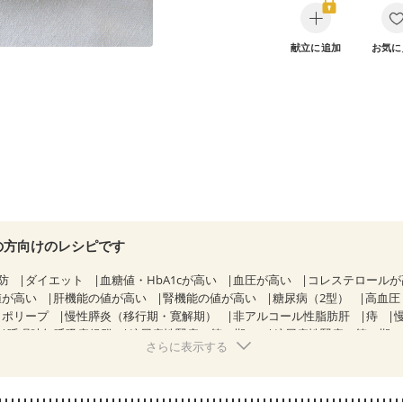
献立に追加
お気に
の方向けのレシピです
防
ダイエット
血糖値・HbA1cが高い
血圧が高い
コレステロール
値が高い
肝機能の値が高い
腎機能の値が高い
糖尿病（2型）
高血圧
胃ポリープ
慢性膵炎（移行期・寛解期）
非アルコール性脂肪肝
痔
睡眠時無呼吸症候群
糖尿病性腎症（第１期）
糖尿病性腎症（第２期
さらに表示する
CKD（ステージ１）
CKD（ステージ２）
CKD（ステージ３a）
乳がん（抗がん剤治療中）
乳がん（ホルモン療法中）
乳がん（放射線
経過観察中の方など
食欲がない
妊娠中(初期)
妊婦健診・体重増加が