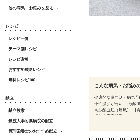
他の病気・お悩みを見る
レシピ
レシピ一覧
テーマ別レシピ
レシピ索引
おすすめ厳選レシピ
無料レシピ100
こんな病気・お悩み
健康的な食生活・病気予
献立
中性脂肪が高い
尿酸
高尿酸血症（痛風）
献立検索
過敏性腸症候群（IBS）
筑波大学附属病院の献立
糖尿病性腎症（第３期）
CKD（ステージ３b）
管理栄養士のおすすめ献立
乳がん治療を終えた方・