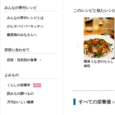
妊婦健診・血圧が気にな
産後（母乳）
産後（
みんなの寄付レシピ
このレシピと似たレシ
フレイル（年齢に合わせ
みんなの寄付レシピとは
がんサバイバーキッチン
糖尿病のみなさんへ
症状に合わせて
症状・目的別の食事
簡単うなぎのちらし
寿司
よみもの
くらしの栄養学
読みもの調べもの
すべての栄養価
月刊おいしい健康
(