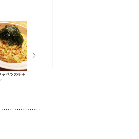
娠糖尿病(初期)
キャベツのチャ
えびとしいたけのチ
さんま蒲焼き缶で 柳
桜えびとアス
ン
ャーハン
川丼
スの炒飯