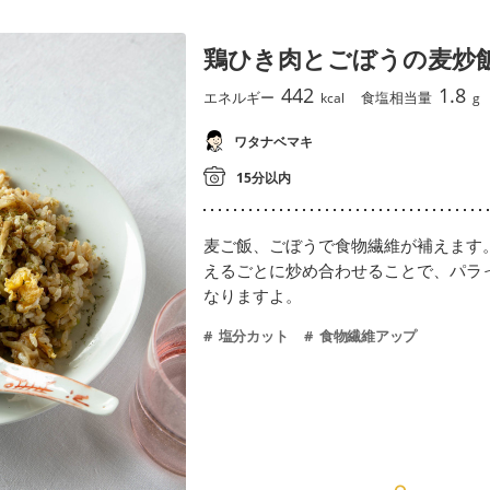
鶏ひき肉とごぼうの麦炒
442
1.8
エネルギー
食塩相当量
kcal
g
ワタナベマキ
15分以内
麦ご飯、ごぼうで食物繊維が補えます
えるごとに炒め合わせることで、パラ
なりますよ。
塩分カット
食物繊維アップ