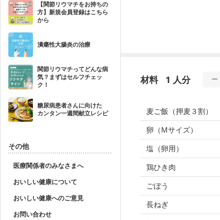
【関節リウマチをお持ちの
方】新規会員登録はこちら
から
潰瘍性大腸炎の治療
関節リウマチってどんな病
気？まずはセルフチェッ
材料
1 人分
ク！
糖尿病患者さんに向けた
麦ご飯（押麦３割）
カンタン一週間献立レシピ
卵（Mサイズ）
その他
塩（卵用）
医療関係者のみなさまへ
鶏ひき肉
おいしい健康について
ごぼう
おいしい健康へのご意見
長ねぎ
お問い合わせ