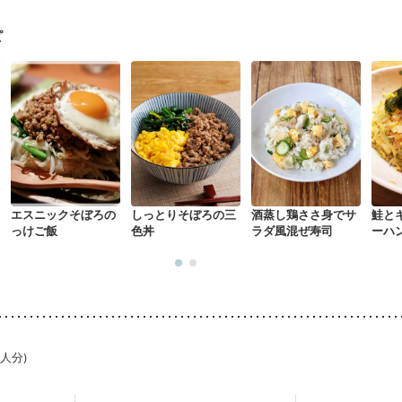
る（初期）
妊婦健診・血糖値が気になる（初期）
妊娠高血圧(中期)
妊
混合栄養）
産後（ミルク）
骨折
骨粗しょう症
関節リウマチ
乾癬
ピ
た体作り）
低栄養予防
貧血対策
ニキビ・肌荒れ
妊活中
更年期
エスニックそぼろの
しっとりそぼろの三
酒蒸し鶏ささ身でサ
鮭と
っけご飯
色丼
ラダ風混ぜ寿司
ーハ
1人分)