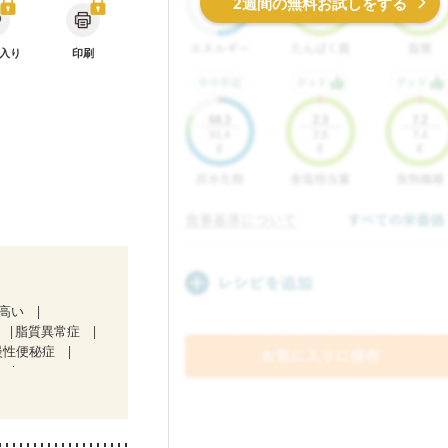
2週間の無料お試しをする
入り
印刷
が高い
脂質異常症
慢性便秘症
）
治療中）
気になる（初期）