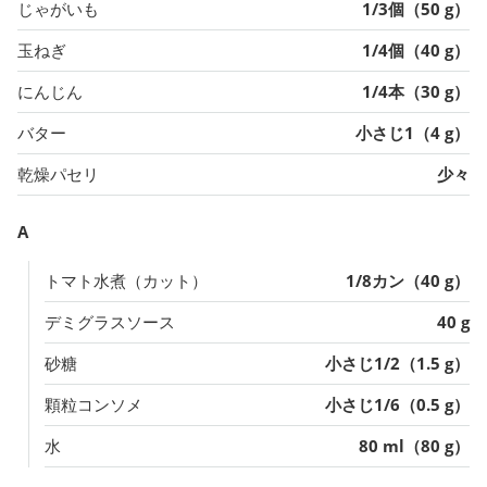
じゃがいも
1/3個（50 g）
玉ねぎ
1/4個（40 g）
にんじん
1/4本（30 g）
バター
小さじ1（4 g）
乾燥パセリ
少々
A
トマト水煮（カット）
1/8カン（40 g）
デミグラスソース
40 g
砂糖
小さじ1/2（1.5 g）
顆粒コンソメ
小さじ1/6（0.5 g）
水
80 ml（80 g）