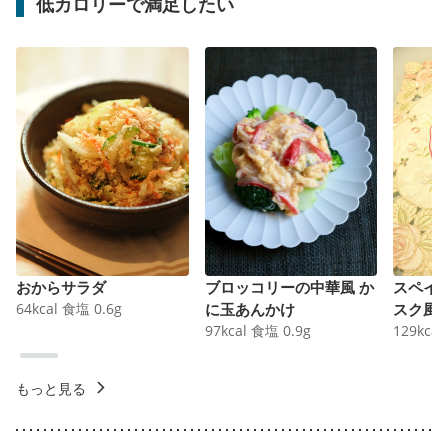
低カロリーで満足したい
おからサラダ
ブロッコリーの中華風 か
スペイ
64
kcal
食塩
0.6
g
に玉あんかけ
スク風
97
kcal
食塩
0.9
g
129
kcal
もっと見る