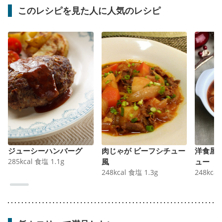
このレシピを見た人に人気のレシピ
ジューシーハンバーグ
肉じゃが ビーフシチュー
洋食屋
285
kcal
食塩
1.1
g
風
ュー
248
kcal
食塩
1.3
g
248
kcal