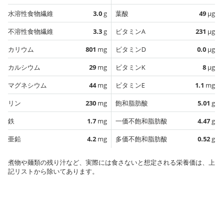
水溶性食物繊維
3.0
g
葉酸
49
µg
不溶性食物繊維
3.3
g
ビタミンA
231
µg
カリウム
801
mg
ビタミンD
0.0
µg
カルシウム
29
mg
ビタミンK
8
µg
マグネシウム
44
mg
ビタミンE
1.1
mg
リン
230
mg
飽和脂肪酸
5.01
g
鉄
1.7
mg
一価不飽和脂肪酸
4.47
g
亜鉛
4.2
mg
多価不飽和脂肪酸
0.52
g
煮物や麺類の残り汁など、実際には食さないと想定される栄養価は、上
記リストから除いてあります。