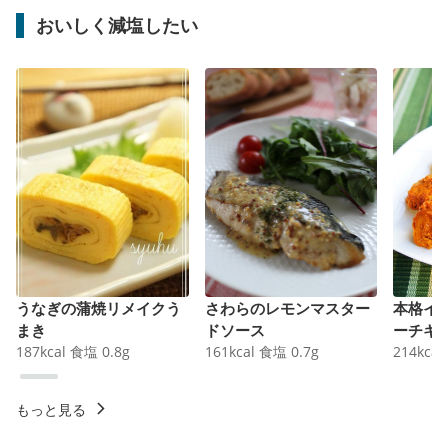
おいしく減塩したい
うなぎの蒲焼リメイクう
さわらのレモンマスター
本格イ
まき
ドソース
ーチキ
187
kcal
食塩
0.8
g
161
kcal
食塩
0.7
g
214
kcal
もっと見る