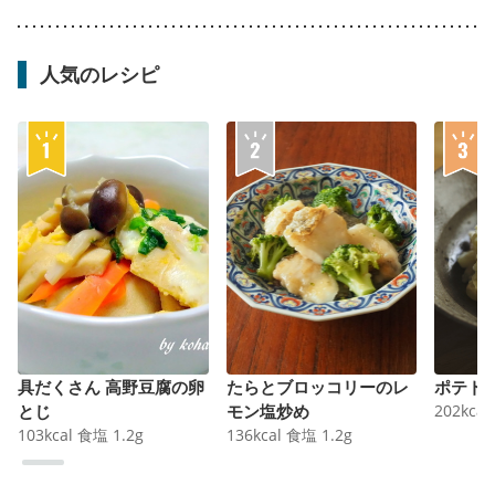
人気のレシピ
具だくさん 高野豆腐の卵
たらとブロッコリーのレ
ポテト
とじ
モン塩炒め
202
kcal
103
kcal
食塩
1.2
g
136
kcal
食塩
1.2
g