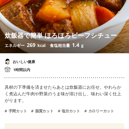
炊飯器で簡単 ほろほろビーフシチュー
269
1.4
エネルギー
kcal
食塩相当量
g
おいしい健康
1時間以内
具材の下準備を済ませたらあとは炊飯器にお任せ。やわらか
く煮込んだ牛肉や野菜のうま味が溶け出し、味わい深く仕上
がります。
手間カット
脂質カット
塩分カット
カロリーカット