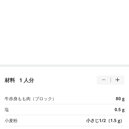
材料
1 人分
牛赤身もも肉（ブロック）
80 g
塩
0.5 g
小麦粉
小さじ1/2（1.5 g）