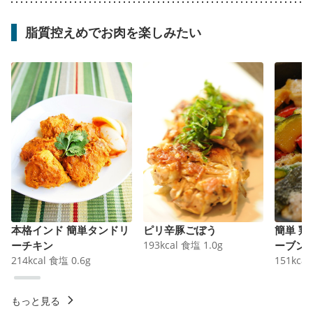
脂質控えめでお肉を楽しみたい
本格インド 簡単タンドリ
ピリ辛豚ごぼう
簡単 
ーチキン
193
kcal
食塩
1.0
g
ーブン
214
kcal
食塩
0.6
g
151
kcal
もっと見る