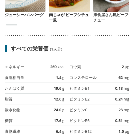
ジューシーハンバーグ
肉じゃが ビーフシチュ
洋食屋さん風ビーフシ
ー風
チュー
すべての栄養価
(1人分)
エネルギー
269
kcal
ヨウ素
2
µg
食塩相当量
1.4
g
コレステロール
62
mg
たんぱく質
19.6
g
ビタミンB1
0.18
mg
脂質
12.6
g
ビタミンB2
0.24
mg
炭水化物
24.0
g
ビタミンC
23
mg
糖質
17.6
g
ビタミンB6
0.51
mg
食物繊維
6.4
g
ビタミンB12
1.0
µg