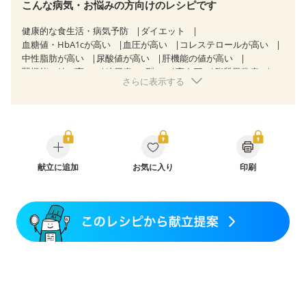
こんな病気・お悩みの方向けのレシピです
健康的な食生活・病気予防
ダイエット
血糖値・HbA1cが高い
血圧が高い
コレステロールが高い
中性脂肪が高い
尿酸値が高い
肝機能の値が高い
腎機能の値が高い
糖尿病（2型）
高血圧
脂質異常症
さらに表示する
高尿酸血症（痛風）
狭心症
心筋梗塞
心臓弁膜症
心不全
胃ポリープ
逆流性食道炎
胆石症
慢性膵炎（移行期・寛解期）
非アルコール性脂肪肝
痔
過敏性腸症候群（IBS）
睡眠時無呼吸症候群
糖尿病性腎症（第１期）
糖尿病性腎症（第２期）
糖尿病性腎症（第３期）
CKD（ステージ１）
CKD（ステージ２）
献立に追加
乳がん（抗がん剤治療中）
お気に入り
印刷
乳がん（ホルモン療法中）
乳がん（放射線治療中）
乳がん治療を終えた方・経過観察中の方など
飲み込みにくい
味の感じ方が変わった
食欲がない
妊娠中(初期)
妊婦健診・体重増加が気になる（初期）
妊婦健診・血圧が気になる（初期）
妊婦健診・血糖値が気になる（初期）
妊娠高血圧(中期)
妊娠糖尿病(初期)
産後（母乳）
産後（混合栄養）
産後（ミルク）
骨折
骨粗しょう症
関節リウマチ
乾癬
フレイル（年齢に合わせた体作り）
低栄養予防
貧血対策
ニキビ・肌荒れ
妊活中
更年期