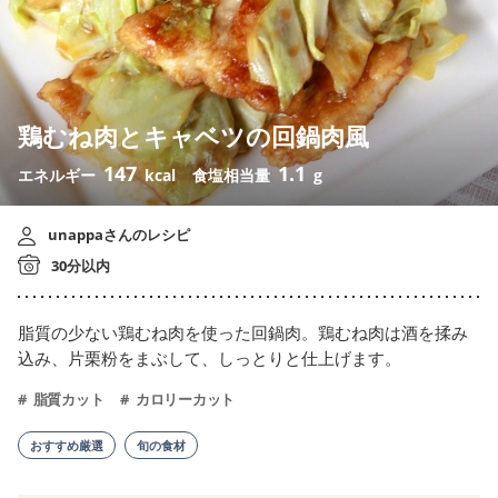
鶏むね肉とキャベツの回鍋肉風
147
1.1
エネルギー
kcal
食塩相当量
g
unappaさんのレシピ
30分以内
脂質の少ない鶏むね肉を使った回鍋肉。鶏むね肉は酒を揉み
込み、片栗粉をまぶして、しっとりと仕上げます。
脂質カット
カロリーカット
おすすめ厳選
旬の食材