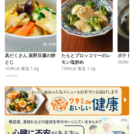
具だくさん 高野豆腐の卵
たらとブロッコリーのレ
ポテト
とじ
モン塩炒め
202
kcal
103
kcal
食塩
1.2
g
136
kcal
食塩
1.2
g