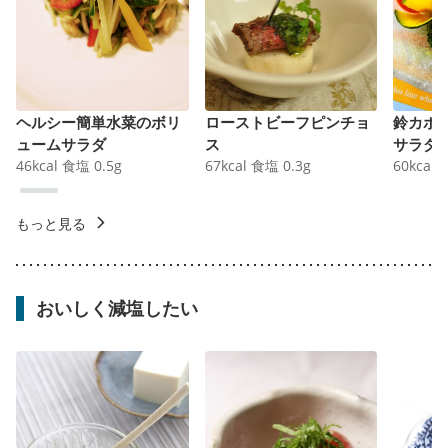
ヘルシー簡単水菜のボリ
ローストビーフピンチョ
鈴カボ
ュームサラダ
ス
サラダ
46
kcal
食塩
0.5
g
67
kcal
食塩
0.3
g
60
kcal
もっと見る
おいしく減塩したい