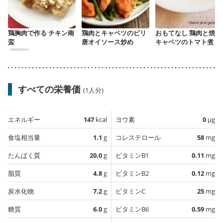
鶏胸肉で作る チキン南
鶏肉とキャベツのピリ
おもてなし 鶏肉と焼き
蛮
唐オイソース炒め
キャベツのトマト煮
すべての栄養価
(1人分)
エネルギー
147
kcal
ヨウ素
0
µg
食塩相当量
1.1
g
コレステロール
58
mg
たんぱく質
20.0
g
ビタミンB1
0.11
mg
脂質
4.8
g
ビタミンB2
0.12
mg
炭水化物
7.2
g
ビタミンC
25
mg
糖質
6.0
g
ビタミンB6
0.59
mg