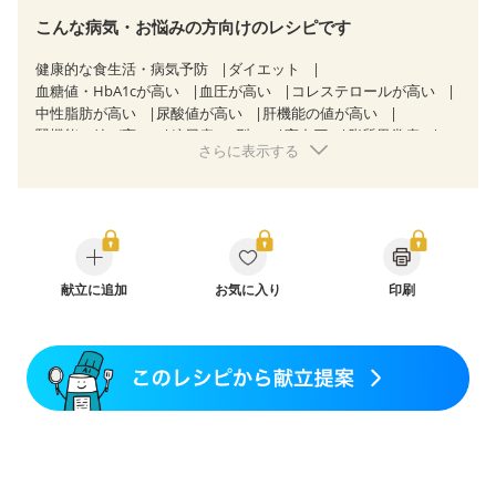
こんな病気・お悩みの方向けのレシピです
健康的な食生活・病気予防
ダイエット
血糖値・HbA1cが高い
血圧が高い
コレステロールが高い
中性脂肪が高い
尿酸値が高い
肝機能の値が高い
腎機能の値が高い
糖尿病（2型）
高血圧
脂質異常症
さらに表示する
高尿酸血症（痛風）
狭心症
心筋梗塞
心臓弁膜症
心不全
胃ポリープ
逆流性食道炎
胆石症
慢性膵炎（移行期・寛解期）
過敏性腸症候群（IBS）
糖尿病性腎症（第１期）
糖尿病性腎症（第２期）
糖尿病性腎症（第３期）
CKD（ステージ１）
CKD（ステージ２）
CKD（ステージ３a）
乳がん（抗がん剤治療中）
献立に追加
お気に入り
乳がん（ホルモン療法中）
印刷
乳がん（放射線治療中）
乳がん治療を終えた方・経過観察中の方など
産後（ミルク）
骨折
関節リウマチ
フレイル（年齢に合わせた体作り）
貧血対策
ニキビ・肌荒れ
妊活中
更年期