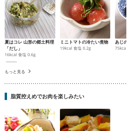
夏はコレ 山形の郷土料理
ミニトマトの冷たい煮物
あじの
「だし」
19
kcal
食塩
0.2
g
75
kcal
16
kcal
食塩
0.6
g
もっと見る
脂質控えめでお肉を楽しみたい