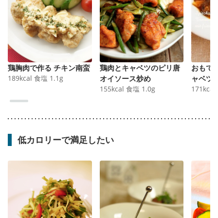
鶏胸肉で作る チキン南蛮
鶏肉とキャベツのピリ唐
おもて
189
kcal
食塩
1.1
g
オイソース炒め
ャベツ
155
kcal
食塩
1.0
g
171
kcal
低カロリーで満足したい