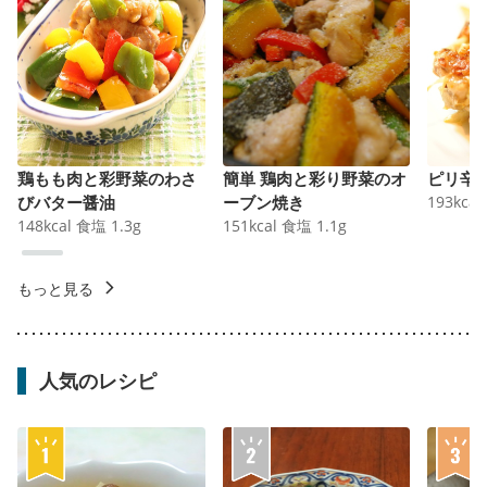
鶏もも肉と彩野菜のわさ
簡単 鶏肉と彩り野菜のオ
ピリ辛
びバター醤油
ーブン焼き
193
kcal
148
kcal
食塩
1.3
g
151
kcal
食塩
1.1
g
もっと見る
人気のレシピ