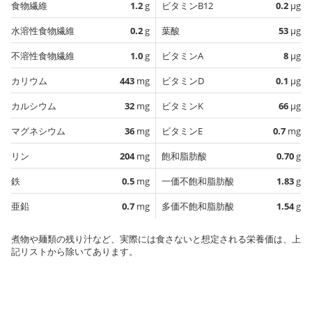
食物繊維
1.2
g
ビタミンB12
0.2
µg
水溶性食物繊維
0.2
g
葉酸
53
µg
不溶性食物繊維
1.0
g
ビタミンA
8
µg
カリウム
443
mg
ビタミンD
0.1
µg
カルシウム
32
mg
ビタミンK
66
µg
マグネシウム
36
mg
ビタミンE
0.7
mg
リン
204
mg
飽和脂肪酸
0.70
g
鉄
0.5
mg
一価不飽和脂肪酸
1.83
g
亜鉛
0.7
mg
多価不飽和脂肪酸
1.54
g
煮物や麺類の残り汁など、実際には食さないと想定される栄養価は、上
記リストから除いてあります。