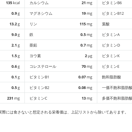
135
kcal
カルシウム
21
mg
ビタミンB6
0.9
g
マグネシウム
19
mg
ビタミンB12
13.2
g
リン
115
mg
葉酸
9.0
g
鉄
0.5
mg
ビタミンA
2.1
g
亜鉛
0.7
mg
ビタミンD
1.5
g
ヨウ素
2
µg
ビタミンK
0.6
g
コレステロール
70
mg
ビタミンE
0.1
g
ビタミンB1
0.07
mg
飽和脂肪酸
0.5
g
ビタミンB2
0.08
mg
一価不飽和脂肪
231
mg
ビタミンC
13
mg
多価不飽和脂肪
実際には食さないと想定される栄養価は、上記リストから除いてあります。