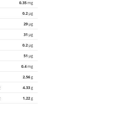
0.35
mg
0.2
µg
29
µg
31
µg
0.2
µg
51
µg
0.4
mg
2.56
g
酸
4.33
g
酸
1.22
g