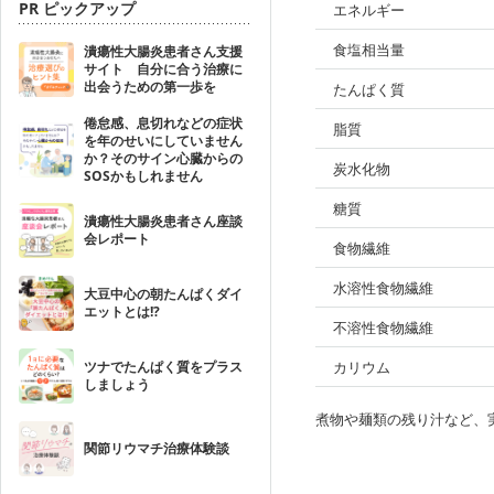
PR ピックアップ
エネルギー
食塩相当量
潰瘍性大腸炎患者さん支援
サイト 自分に合う治療に
出会うための第一歩を
たんぱく質
倦怠感、息切れなどの症状
脂質
を年のせいにしていません
か？そのサイン心臓からの
炭水化物
SOSかもしれません
糖質
潰瘍性大腸炎患者さん座談
会レポート
食物繊維
水溶性食物繊維
大豆中心の朝たんぱくダイ
エットとは!?
不溶性食物繊維
ツナでたんぱく質をプラス
カリウム
しましょう
煮物や麺類の残り汁など、
関節リウマチ治療体験談