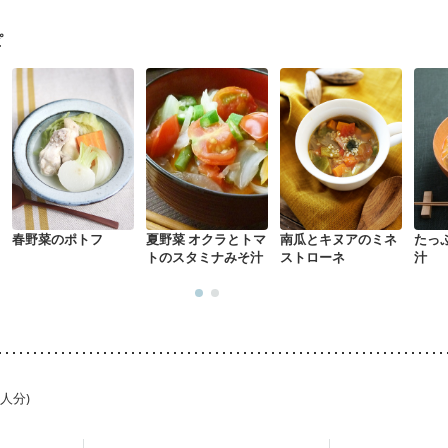
荒れ
妊活中
更年期
ピ
春野菜のポトフ
夏野菜 オクラとトマ
南瓜とキヌアのミネ
たっ
トのスタミナみそ汁
ストローネ
汁
1人分)