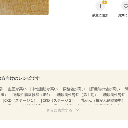
献立に追加
お気に
の方向けのレシピです
防
血圧が高い
中性脂肪が高い
尿酸値が高い
肝機能の値が高い
痛風）
過敏性腸症候群（IBS）
糖尿病性腎症（第１期）
糖尿病性腎症
CKD（ステージ１）
CKD（ステージ２）
乳がん（抗がん剤治療中）
）
乳がん（放射線治療中）
乳がん治療を終えた方・経過観察中の方な
さらに表示する
妊婦健診・体重増加が気になる（初期）
妊婦健診・血圧が気になる（
なる（初期）
妊娠高血圧(中期)
妊娠糖尿病(初期)
産後（母乳）
産
骨粗しょう症
関節リウマチ
フレイル（年齢に合わせた体作り）
低