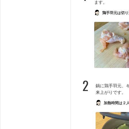
ます。
鶏手羽元は切り
2
鍋に鶏手羽元、
来上がりです。
加熱時間は２