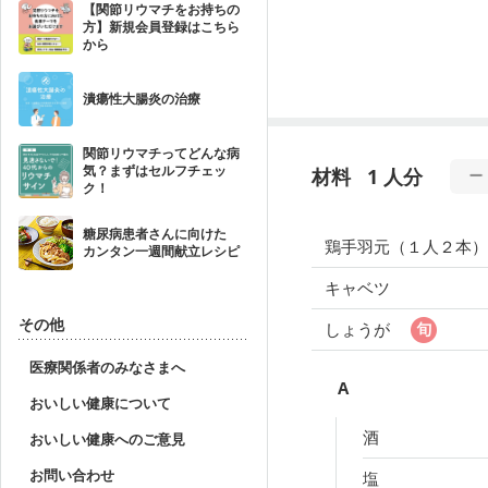
【関節リウマチをお持ちの
方】新規会員登録はこちら
から
潰瘍性大腸炎の治療
関節リウマチってどんな病
気？まずはセルフチェッ
材料
1 人分
ク！
糖尿病患者さんに向けた
鶏手羽元（１人２本）
カンタン一週間献立レシピ
キャベツ
その他
しょうが
医療関係者のみなさまへ
A
おいしい健康について
酒
おいしい健康へのご意見
お問い合わせ
塩