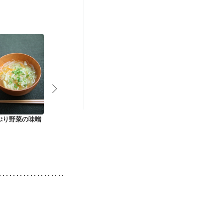
ぷり野菜の味噌
キャベツたっぷりコ
しょうがのみそ汁
ひよこ豆とキ
ンソメスープ
のカレー豆乳