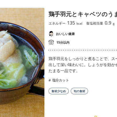
鶏手羽元とキャベツのう
135
0.9
エネルギー
食塩相当量
kcal
g
おいしい健康
15分以内
鶏手羽元をしっかりと煮ることで、ス
出して深い味わいに。しょうがを効か
たまる一品です。
塩分カット
食材少なめ
旬の食材