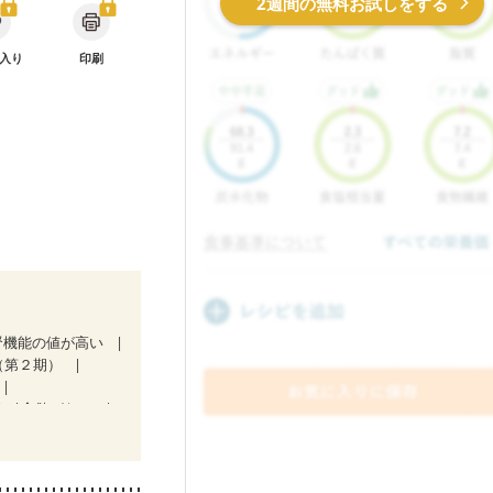
2週間の無料お試しをする
入り
印刷
腎機能の値が高い
（第２期）
ど
食欲がない
初期）
後（混合栄養）
栄養予防