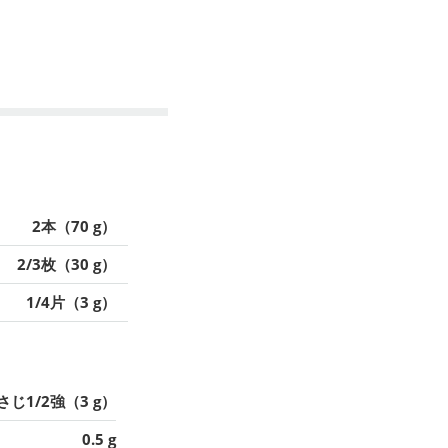
2本（70 g）
2/3枚（30 g）
1/4片（3 g）
さじ1/2強（3 g）
0.5 g