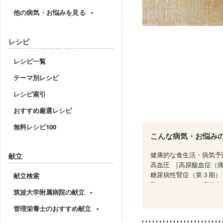
他の病気・お悩みを見る
レシピ
レシピ一覧
テーマ別レシピ
レシピ索引
おすすめ厳選レシピ
無料レシピ100
こんな病気・お悩み
健康的な食生活・病気予
献立
高血圧
高尿酸血症（
糖尿病性腎症（第３期）
献立検索
乳がん（ホルモン療法中
筑波大学附属病院の献立
消化不良
妊娠中(初期)
妊婦健診・血糖値が気に
管理栄養士のおすすめ献立
産後（ミルク）
骨折