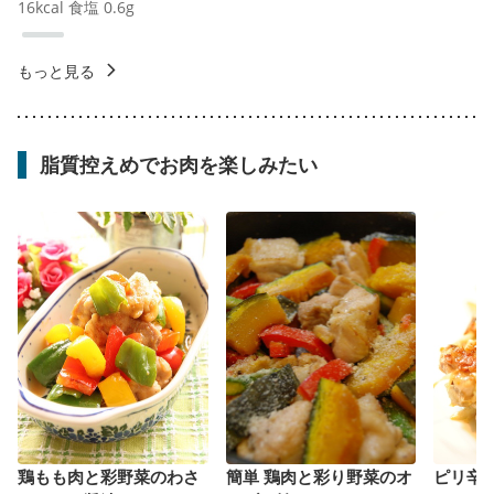
16
kcal
食塩
0.6
g
もっと見る
脂質控えめでお肉を楽しみたい
鶏もも肉と彩野菜のわさ
簡単 鶏肉と彩り野菜のオ
ピリ辛