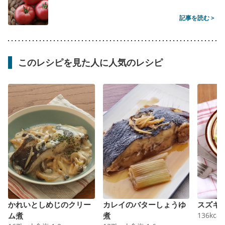
記事を読む >
このレシピを見た人に人気のレシピ
かれいとしめじのクリー
カレイのバターしょうゆ
スズキ
ム煮
煮
136
kcal