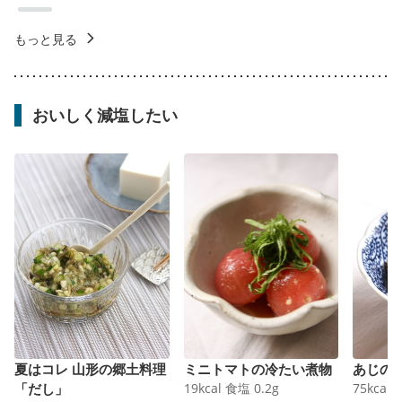
もっと見る
おいしく減塩したい
夏はコレ 山形の郷土料理
ミニトマトの冷たい煮物
あじの
「だし」
19
kcal
食塩
0.2
g
75
kcal