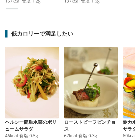
167
kcal
食塩
1.2
g
137
kcal
食塩
1.6
g
低カロリーで満足したい
ヘルシー簡単水菜のボリ
ローストビーフピンチョ
鈴カボ
ュームサラダ
ス
サラダ
46
kcal
食塩
0.5
g
67
kcal
食塩
0.3
g
60
kcal