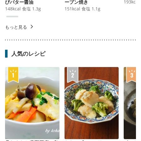
びバター醤油
ーブン焼き
193
kcal
148
kcal
食塩
1.3
g
151
kcal
食塩
1.1
g
もっと見る
人気のレシピ