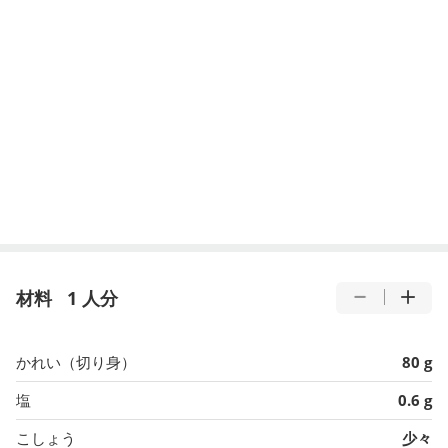
材料
1 人分
かれい（切り身）
80 g
塩
0.6 g
こしょう
少々