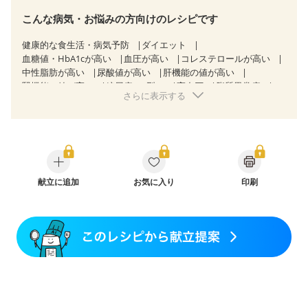
こんな病気・お悩みの方向けのレシピです
健康的な食生活・病気予防
ダイエット
血糖値・HbA1cが高い
血圧が高い
コレステロールが高い
中性脂肪が高い
尿酸値が高い
肝機能の値が高い
腎機能の値が高い
糖尿病（2型）
高血圧
脂質異常症
さらに表示する
高尿酸血症（痛風）
狭心症
心筋梗塞
心臓弁膜症
心不全
胃炎
胃ポリープ
消化性潰瘍（胃・十二指腸潰瘍）
逆流性食道炎
胆石症
慢性膵炎（移行期・寛解期）
痔
潰瘍性大腸炎（寛解期）
クローン病（寛解期）
過敏性腸症候群（IBS）
糖尿病性腎症（第１期）
糖尿病性腎症（第２期）
糖尿病性腎症（第３期）
献立に追加
CKD（ステージ１）
お気に入り
印刷
CKD（ステージ２）
CKD（ステージ３a）
CKD（ステージ３b）
透析
乳がん（抗がん剤治療中）
乳がん（ホルモン療法中）
乳がん（放射線治療中）
乳がん治療を終えた方・経過観察中の方など
胃がん（抗がん剤治療中）
胃がん治療を終えた方・経過観察中の方
大腸がん治療を終えた方・経過観察中の方
大腸がん（抗がん剤治療中）
大腸がん（放射線治療中）
飲み込みにくい
食欲がない
妊娠中(初期)