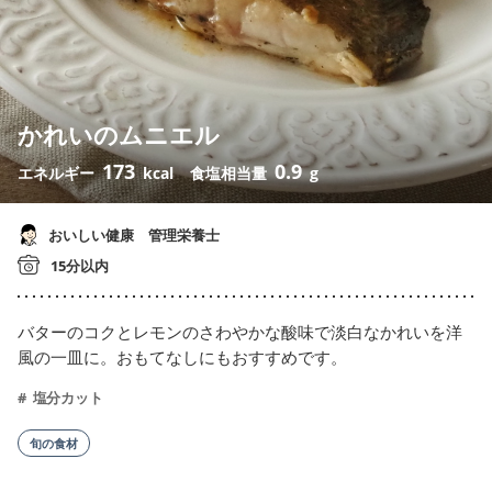
かれいのムニエル
173
0.9
エネルギー
kcal
食塩相当量
g
おいしい健康 管理栄養士
15分以内
バターのコクとレモンのさわやかな酸味で淡白なかれいを洋
風の一皿に。おもてなしにもおすすめです。
塩分カット
旬の食材