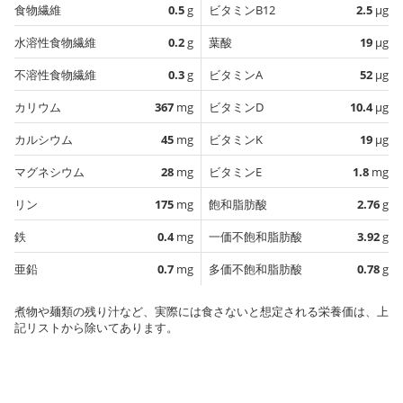
食物繊維
0.5
g
ビタミンB12
2.5
µg
水溶性食物繊維
0.2
g
葉酸
19
µg
不溶性食物繊維
0.3
g
ビタミンA
52
µg
カリウム
367
mg
ビタミンD
10.4
µg
カルシウム
45
mg
ビタミンK
19
µg
マグネシウム
28
mg
ビタミンE
1.8
mg
リン
175
mg
飽和脂肪酸
2.76
g
鉄
0.4
mg
一価不飽和脂肪酸
3.92
g
亜鉛
0.7
mg
多価不飽和脂肪酸
0.78
g
煮物や麺類の残り汁など、実際には食さないと想定される栄養価は、上
記リストから除いてあります。