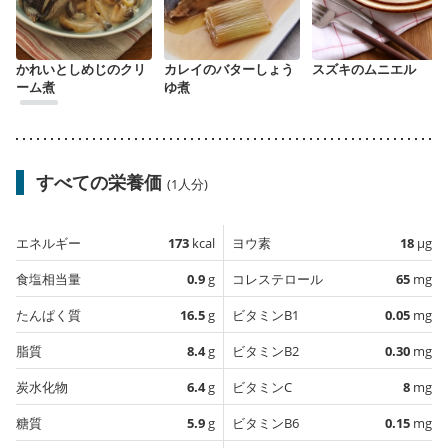
かれいとしめじのクリ
カレイのバターしょう
スズキのムニエル
ーム煮
ゆ煮
すべての栄養価
(1人分)
エネルギー
173
kcal
ヨウ素
18
µg
食塩相当量
0.9
g
コレステロール
65
mg
たんぱく質
16.5
g
ビタミンB1
0.05
mg
脂質
8.4
g
ビタミンB2
0.30
mg
炭水化物
6.4
g
ビタミンC
8
mg
糖質
5.9
g
ビタミンB6
0.15
mg