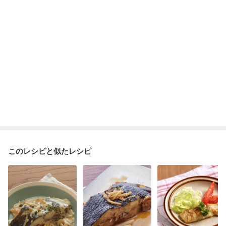
妊婦健診・体重増加が気になる（初期）
妊婦健診・血圧が気になる（初期）
妊婦健診・血糖値が気になる（初期）
妊娠高血圧(中期)
妊娠糖尿病(初期)
産後（母乳）
産後（混合栄養）
産後（ミルク）
骨折
骨粗しょう症
関節リウマチ
乾癬
フレイル（年齢に合わせた体作り）
低栄養予防
貧血対策
ニキビ・肌荒れ
妊活中
更年期
このレシピと似たレシピ