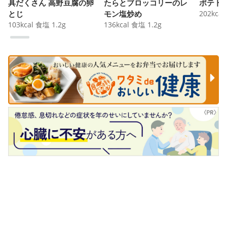
具だくさん 高野豆腐の卵
たらとブロッコリーのレ
ポテト
とじ
モン塩炒め
202
kcal
103
kcal
食塩
1.2
g
136
kcal
食塩
1.2
g