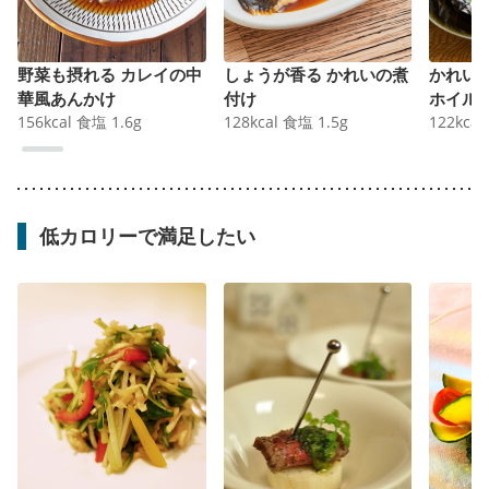
野菜も摂れる カレイの中
しょうが香る かれいの煮
かれい
華風あんかけ
付け
ホイル
156
kcal
食塩
1.6
g
128
kcal
食塩
1.5
g
122
kcal
低カロリーで満足したい