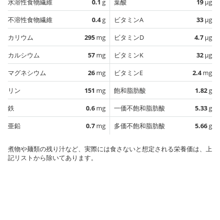
水溶性食物繊維
0.1
g
葉酸
19
µg
不溶性食物繊維
0.4
g
ビタミンA
33
µg
カリウム
295
mg
ビタミンD
4.7
µg
カルシウム
57
mg
ビタミンK
32
µg
マグネシウム
26
mg
ビタミンE
2.4
mg
リン
151
mg
飽和脂肪酸
1.82
g
鉄
0.6
mg
一価不飽和脂肪酸
5.33
g
亜鉛
0.7
mg
多価不飽和脂肪酸
5.66
g
煮物や麺類の残り汁など、実際には食さないと想定される栄養価は、上
記リストから除いてあります。