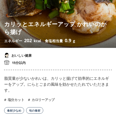
カリッとエネルギーアップ かれいのか
ら揚げ
202
0.9
エネルギー
kcal
食塩相当量
g
おいしい健康
15分以内
脂質量が少ないかれいは、カリッと揚げて効率的にエネルギ
ーをアップ。にらとごまの風味を効かせたたれでいただきま
す。
塩分カット
カロリーアップ
食材少なめ
旬の食材