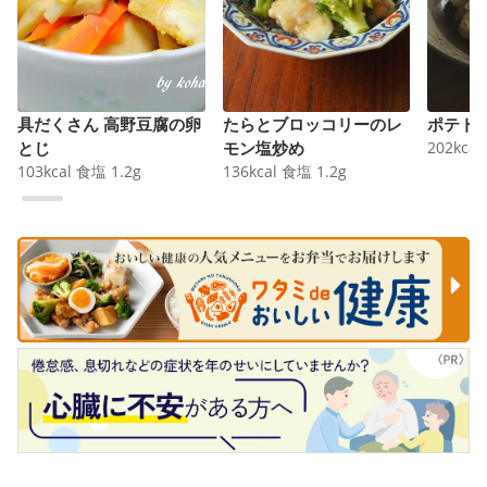
具だくさん 高野豆腐の卵
たらとブロッコリーのレ
ポテト
とじ
モン塩炒め
202
kcal
103
kcal
食塩
1.2
g
136
kcal
食塩
1.2
g