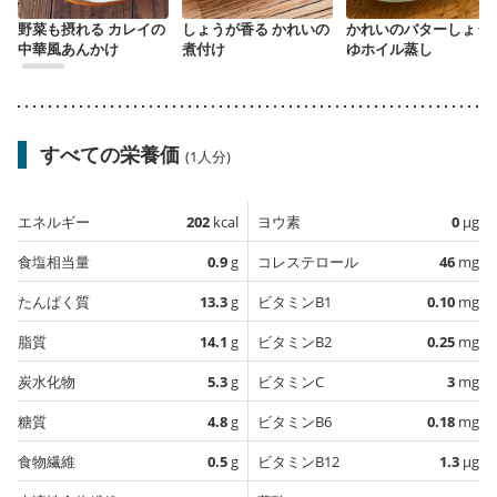
野菜も摂れる カレイの
しょうが香る かれいの
かれいのバターしょう
中華風あんかけ
煮付け
ゆホイル蒸し
すべての栄養価
(1人分)
エネルギー
202
kcal
ヨウ素
0
µg
食塩相当量
0.9
g
コレステロール
46
mg
たんぱく質
13.3
g
ビタミンB1
0.10
mg
脂質
14.1
g
ビタミンB2
0.25
mg
炭水化物
5.3
g
ビタミンC
3
mg
糖質
4.8
g
ビタミンB6
0.18
mg
食物繊維
0.5
g
ビタミンB12
1.3
µg