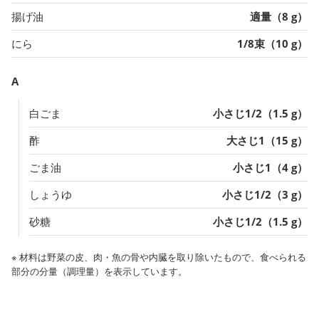
揚げ油
適量（8 g）
にら
1/8束（10 g）
A
白ごま
小さじ1/2（1.5 g）
酢
大さじ1（15 g）
ごま油
小さじ1（4 g）
しょうゆ
小さじ1/2（3 g）
砂糖
小さじ1/2（1.5 g）
※ 材料は野菜の皮、肉・魚の骨や内臓を取り除いたもので、食べられる
部分の分量（調理量）を表示しています。