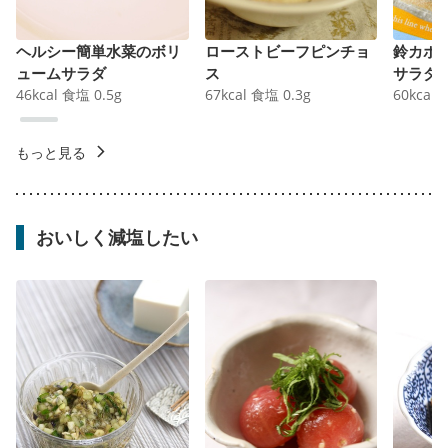
ヘルシー簡単水菜のボリ
ローストビーフピンチョ
鈴カボ
ュームサラダ
ス
サラダ
46
kcal
食塩
0.5
g
67
kcal
食塩
0.3
g
60
kcal
もっと見る
おいしく減塩したい