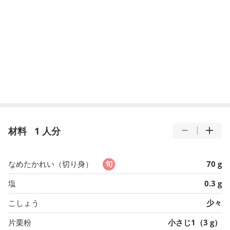
材料
1 人分
なめたかれい（切り身）
70 g
塩
0.3 g
こしょう
少々
片栗粉
小さじ1（3 g）