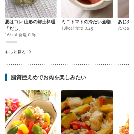
夏はコレ 山形の郷土料理
ミニトマトの冷たい煮物
あじの
「だし」
19
kcal
食塩
0.2
g
75
kcal
16
kcal
食塩
0.6
g
もっと見る
脂質控えめでお肉を楽しみたい