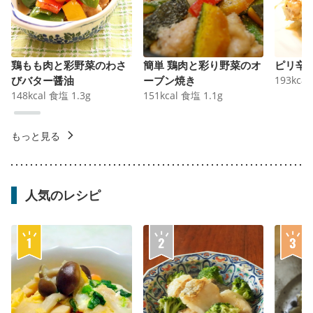
鶏もも肉と彩野菜のわさ
簡単 鶏肉と彩り野菜のオ
ピリ辛
びバター醤油
ーブン焼き
193
kcal
148
kcal
食塩
1.3
g
151
kcal
食塩
1.1
g
もっと見る
人気のレシピ