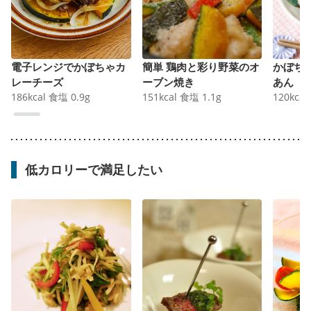
電子レンジでかぼちゃカ
簡単 鶏肉と彩り野菜のオ
かぼち
レーチーズ
ーブン焼き
あん
186
kcal
食塩
0.9
g
151
kcal
食塩
1.1
g
120
kcal
低カロリーで満足したい