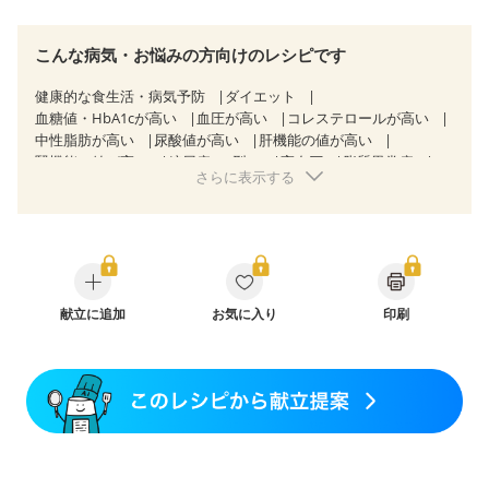
こんな病気・お悩みの方向けのレシピです
健康的な食生活・病気予防
ダイエット
血糖値・HbA1cが高い
血圧が高い
コレステロールが高い
中性脂肪が高い
尿酸値が高い
肝機能の値が高い
腎機能の値が高い
糖尿病（2型）
高血圧
脂質異常症
さらに表示する
高尿酸血症（痛風）
狭心症
心筋梗塞
心臓弁膜症
心不全
胃ポリープ
逆流性食道炎
胆石症
慢性膵炎（移行期・寛解期）
非アルコール性脂肪肝
痔
慢性便秘症
過敏性腸症候群（IBS）
睡眠時無呼吸症候群
糖尿病性腎症（第１期）
糖尿病性腎症（第２期）
糖尿病性腎症（第３期）
CKD（ステージ１）
CKD（ステージ２）
献立に追加
CKD（ステージ３a）
お気に入り
印刷
乳がん（抗がん剤治療中）
乳がん（ホルモン療法中）
乳がん（放射線治療中）
乳がん治療を終えた方・経過観察中の方など
食欲がない
妊娠中(初期)
妊婦健診・体重増加が気になる（初期）
妊婦健診・血圧が気になる（初期）
妊婦健診・血糖値が気になる（初期）
妊娠高血圧(中期)
妊娠糖尿病(初期)
産後（母乳）
産後（混合栄養）