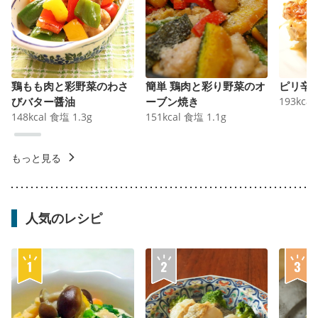
鶏もも肉と彩野菜のわさ
簡単 鶏肉と彩り野菜のオ
ピリ辛
びバター醤油
ーブン焼き
193
kcal
148
kcal
食塩
1.3
g
151
kcal
食塩
1.1
g
もっと見る
人気のレシピ