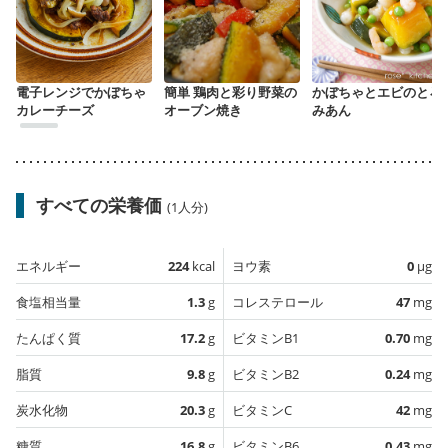
電子レンジでかぼちゃ
簡単 鶏肉と彩り野菜の
かぼちゃとエビのとろ
カレーチーズ
オーブン焼き
みあん
すべての栄養価
(1人分)
エネルギー
224
kcal
ヨウ素
0
µg
食塩相当量
1.3
g
コレステロール
47
mg
たんぱく質
17.2
g
ビタミンB1
0.70
mg
脂質
9.8
g
ビタミンB2
0.24
mg
炭水化物
20.3
g
ビタミンC
42
mg
糖質
16.8
g
ビタミンB6
0.43
mg