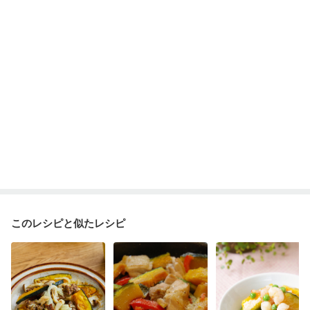
産後（ミルク）
骨折
骨粗しょう症
関節リウマチ
乾癬
フレイル（年齢に合わせた体作り）
低栄養予防
貧血対策
ニキビ・肌荒れ
妊活中
更年期
このレシピと似たレシピ