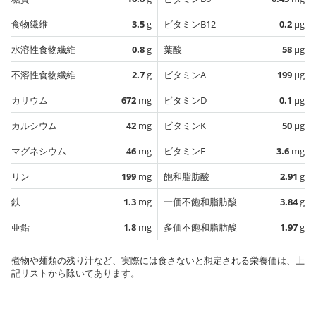
食物繊維
3.5
g
ビタミンB12
0.2
µg
水溶性食物繊維
0.8
g
葉酸
58
µg
不溶性食物繊維
2.7
g
ビタミンA
199
µg
カリウム
672
mg
ビタミンD
0.1
µg
カルシウム
42
mg
ビタミンK
50
µg
マグネシウム
46
mg
ビタミンE
3.6
mg
リン
199
mg
飽和脂肪酸
2.91
g
鉄
1.3
mg
一価不飽和脂肪酸
3.84
g
亜鉛
1.8
mg
多価不飽和脂肪酸
1.97
g
煮物や麺類の残り汁など、実際には食さないと想定される栄養価は、上
記リストから除いてあります。