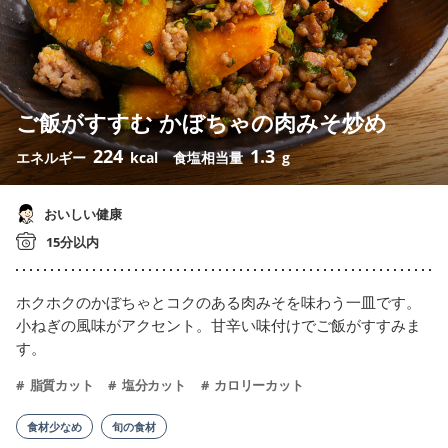
ご飯がすすむ かぼちゃの肉みそ炒め
224
1.3
エネルギー
kcal
食塩相当量
g
おいしい健康
15分以内
ホクホクのかぼちゃとコクのある肉みそを味わう一皿です。
小ねぎの風味がアクセント。甘辛い味付けでご飯がすすみま
す。
脂質カット
塩分カット
カロリーカット
食材少なめ
旬の食材