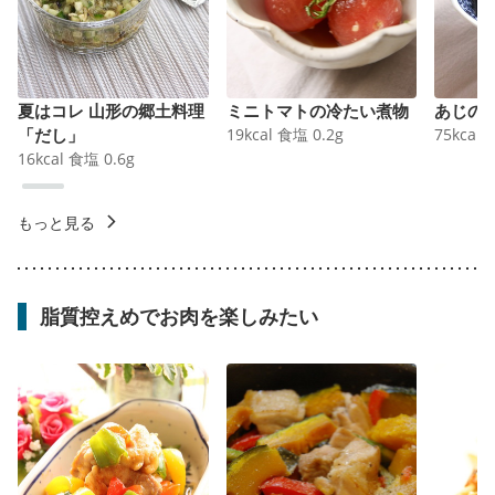
夏はコレ 山形の郷土料理
ミニトマトの冷たい煮物
あじの
「だし」
19
kcal
食塩
0.2
g
75
kcal
16
kcal
食塩
0.6
g
もっと見る
脂質控えめでお肉を楽しみたい