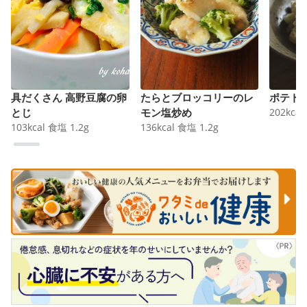
具だくさん 高野豆腐の卵
たらとブロッコリーのレ
ポテト
とじ
モン塩炒め
202
kcal
103
kcal
食塩
1.2
g
136
kcal
食塩
1.2
g