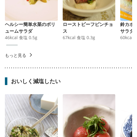
ヘルシー簡単水菜のボリ
ローストビーフピンチョ
鈴カボ
ュームサラダ
ス
サラダ
46
kcal
食塩
0.5
g
67
kcal
食塩
0.3
g
60
kcal
もっと見る
おいしく減塩したい