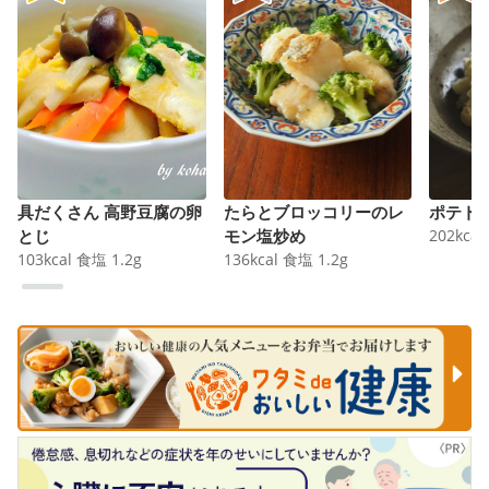
具だくさん 高野豆腐の卵
たらとブロッコリーのレ
ポテト
とじ
モン塩炒め
202
kcal
103
kcal
食塩
1.2
g
136
kcal
食塩
1.2
g