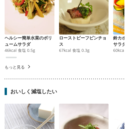
ヘルシー簡単水菜のボリ
ローストビーフピンチョ
鈴カボ
ュームサラダ
ス
サラダ
46
kcal
食塩
0.5
g
67
kcal
食塩
0.3
g
60
kcal
もっと見る
おいしく減塩したい