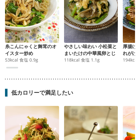
糸こんにゃくと舞茸のオ
やさしい味わい 小松菜と
厚揚げ
イスター炒め
まいたけの中華風卵とじ
れがけ
53
kcal
食塩
0.9
g
118
kcal
食塩
1.1
g
194
kcal
低カロリーで満足したい