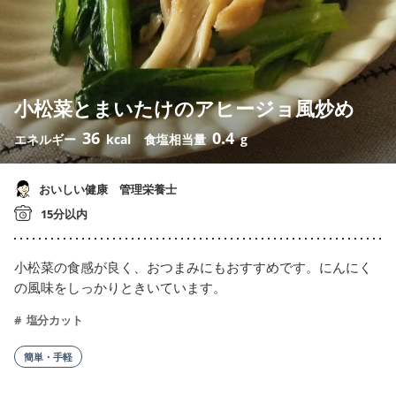
小松菜とまいたけのアヒージョ風炒め
36
0.4
エネルギー
kcal
食塩相当量
g
おいしい健康 管理栄養士
15分以内
小松菜の食感が良く、おつまみにもおすすめです。にんにく
の風味をしっかりときいています。
塩分カット
簡単・手軽