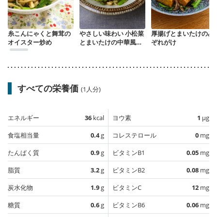
糸こんにゃくと舞茸の
やさしい味わい 小松菜
厚揚げとまいたけのみ
オイスター炒め
とまいたけの中華風卵
ぞれがけ
とじ
すべての栄養価
(1人分)
エネルギー
36
kcal
ヨウ素
1
µg
食塩相当量
0.4
g
コレステロール
0
mg
たんぱく質
0.9
g
ビタミンB1
0.05
mg
脂質
3.2
g
ビタミンB2
0.08
mg
炭水化物
1.9
g
ビタミンC
12
mg
糖質
0.6
g
ビタミンB6
0.06
mg