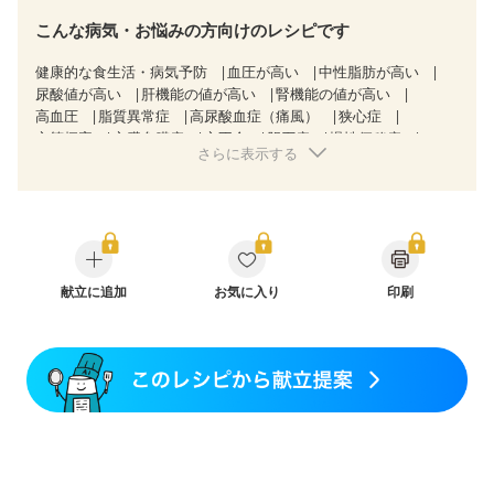
こんな病気・お悩みの方向けのレシピです
健康的な食生活・病気予防
血圧が高い
中性脂肪が高い
尿酸値が高い
肝機能の値が高い
腎機能の値が高い
高血圧
脂質異常症
高尿酸血症（痛風）
狭心症
心筋梗塞
心臓弁膜症
心不全
胆石症
慢性便秘症
さらに表示する
過敏性腸症候群（IBS）
糖尿病性腎症（第１期）
糖尿病性腎症（第２期）
糖尿病性腎症（第３期）
CKD（ステージ１）
CKD（ステージ２）
CKD（ステージ３a）
CKD（ステージ３b）
透析
乳がん（抗がん剤治療中）
乳がん（ホルモン療法中）
乳がん（放射線治療中）
乳がん治療を終えた方・経過観察中の方など
献立に追加
お気に入り
印刷
産後（ミルク）
骨折
骨粗しょう症
関節リウマチ
低栄養予防
貧血対策
ニキビ・肌荒れ
妊活中
更年期