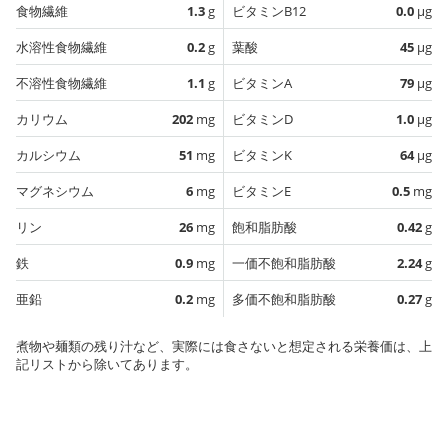
食物繊維
1.3
g
ビタミンB12
0.0
µg
水溶性食物繊維
0.2
g
葉酸
45
µg
不溶性食物繊維
1.1
g
ビタミンA
79
µg
カリウム
202
mg
ビタミンD
1.0
µg
カルシウム
51
mg
ビタミンK
64
µg
マグネシウム
6
mg
ビタミンE
0.5
mg
リン
26
mg
飽和脂肪酸
0.42
g
鉄
0.9
mg
一価不飽和脂肪酸
2.24
g
亜鉛
0.2
mg
多価不飽和脂肪酸
0.27
g
煮物や麺類の残り汁など、実際には食さないと想定される栄養価は、上
記リストから除いてあります。