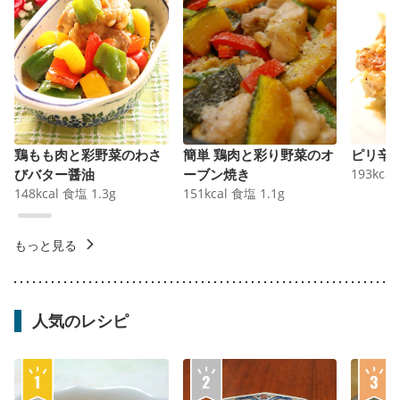
鶏もも肉と彩野菜のわさ
簡単 鶏肉と彩り野菜のオ
ピリ辛
びバター醤油
ーブン焼き
193
kcal
148
kcal
食塩
1.3
g
151
kcal
食塩
1.1
g
もっと見る
人気のレシピ