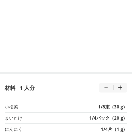
材料
1 人分
小松菜
1/8束（30 g）
まいたけ
1/4パック（20 g）
にんにく
1/4片（1 g）