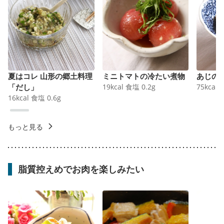
夏はコレ 山形の郷土料理
ミニトマトの冷たい煮物
あじの
「だし」
19
kcal
食塩
0.2
g
75
kcal
16
kcal
食塩
0.6
g
もっと見る
脂質控えめでお肉を楽しみたい