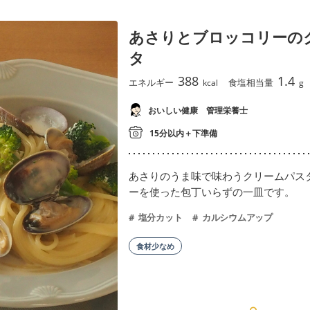
あさりとブロッコリーの
タ
388
1.4
エネルギー
食塩相当量
kcal
g
おいしい健康 管理栄養士
15分以内＋下準備
あさりのうま味で味わうクリームパス
ーを使った包丁いらずの一皿です。
塩分カット
カルシウムアップ
食材少なめ