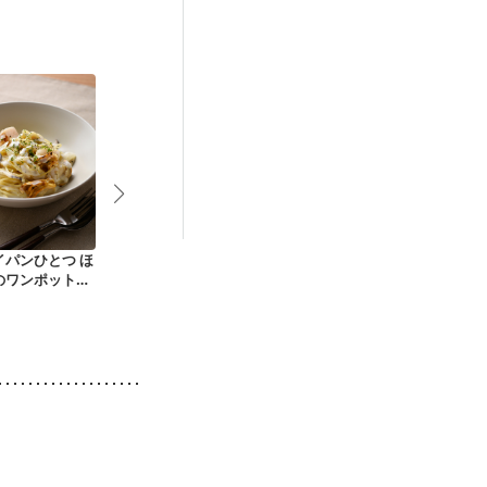
後（混合栄養）
）
貧血対策
イパンひとつ ほ
ハムのカルボナーラ
たんぱく質控えめ カ
ごろごろミー
のワンポットパ
ルボナーラ
ルのスパゲッ