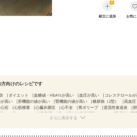
献立に追加
お気に
の方向けのレシピです
防
ダイエット
血糖値・HbA1cが高い
血圧が高い
コレステロール
値が高い
肝機能の値が高い
腎機能の値が高い
糖尿病（2型）
高血圧
狭心症
心筋梗塞
心臓弁膜症
心不全
胃ポリープ
逆流性食道炎
期）
非アルコール性脂肪肝
痔
過敏性腸症候群（IBS）
睡眠時無呼
さらに表示する
糖尿病性腎症（第２期）
糖尿病性腎症（第３期）
CKD（ステージ１
KD（ステージ３a）
CKD（ステージ３b）
乳がん（抗がん剤治療中）
）
乳がん（放射線治療中）
乳がん治療を終えた方・経過観察中の方な