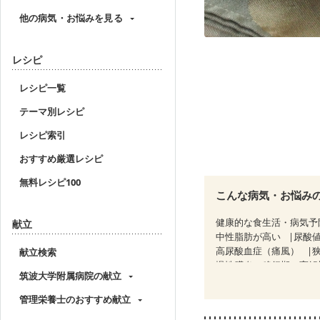
他の病気・お悩みを見る
レシピ
レシピ一覧
テーマ別レシピ
レシピ索引
おすすめ厳選レシピ
無料レシピ100
こんな病気・お悩み
健康的な食生活・病気予
献立
中性脂肪が高い
尿酸
高尿酸血症（痛風）
献立検索
慢性膵炎（移行期・寛解
筑波大学附属病院の献立
糖尿病性腎症（第１期）
CKD（ステージ２）
C
管理栄養士のおすすめ献立
乳がん（ホルモン療法中