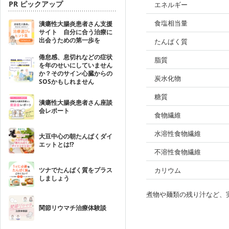
PR ピックアップ
エネルギー
食塩相当量
潰瘍性大腸炎患者さん支援
サイト 自分に合う治療に
出会うための第一歩を
たんぱく質
倦怠感、息切れなどの症状
脂質
を年のせいにしていません
か？そのサイン心臓からの
炭水化物
SOSかもしれません
糖質
潰瘍性大腸炎患者さん座談
会レポート
食物繊維
水溶性食物繊維
大豆中心の朝たんぱくダイ
エットとは!?
不溶性食物繊維
ツナでたんぱく質をプラス
カリウム
しましょう
煮物や麺類の残り汁など、
関節リウマチ治療体験談