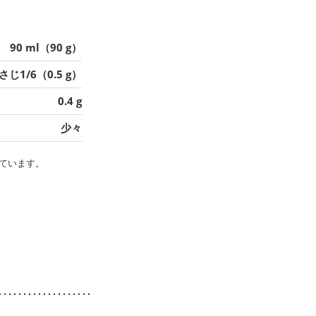
90 ml（90 g）
さじ1/6（0.5 g）
0.4 g
少々
ています。