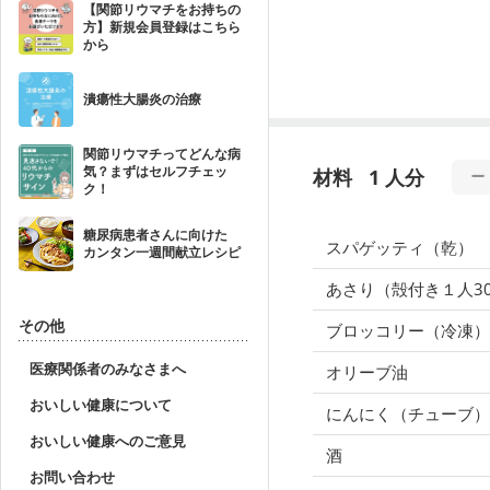
【関節リウマチをお持ちの
方】新規会員登録はこちら
から
潰瘍性大腸炎の治療
関節リウマチってどんな病
気？まずはセルフチェッ
材料
1 人分
ク！
糖尿病患者さんに向けた
スパゲッティ（乾）
カンタン一週間献立レシピ
あさり（殻付き１人30
その他
ブロッコリー（冷凍）
医療関係者のみなさまへ
オリーブ油
おいしい健康について
にんにく（チューブ）
おいしい健康へのご意見
酒
お問い合わせ