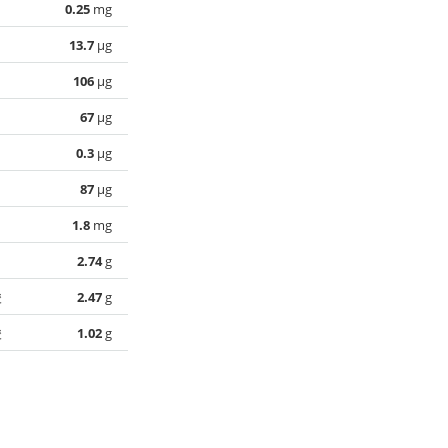
0.25
mg
13.7
µg
106
µg
67
µg
0.3
µg
87
µg
1.8
mg
2.74
g
酸
2.47
g
酸
1.02
g