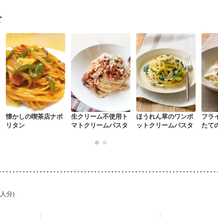
になる（初期）
妊婦健診・血圧が気になる（初期）
なる（初期）
妊娠高血圧(中期)
妊娠糖尿病(初期)
産後（母乳）
産
ピ
骨粗しょう症
関節リウマチ
乾癬
フレイル（年齢に合わせた体作り
中
更年期
懐かしの喫茶店ナポ
生クリーム不使用ト
ほうれん草のワンポ
フラ
リタン
マトクリームパスタ
ットクリームパスタ
たて
スタ
1人分)