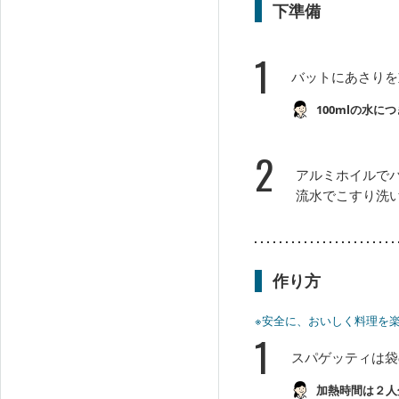
下準備
1
バットにあさりを
100mlの水に
2
アルミホイルで
流水でこすり洗
作り方
※安全に、おいしく料理を
1
スパゲッティは袋
加熱時間は２人