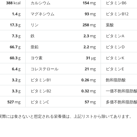
388
kcal
カルシウム
154
mg
ビタミンB6
1.4
g
マグネシウム
93
mg
ビタミンB12
17.3
g
リン
258
mg
葉酸
7.3
g
鉄
2.3
mg
ビタミンA
66.7
g
亜鉛
2.2
mg
ビタミンD
60.3
g
ヨウ素
31
µg
ビタミンK
6.4
g
コレステロール
21
mg
ビタミンE
3.2
g
ビタミンB1
0.26
mg
飽和脂肪酸
3.3
g
ビタミンB2
0.32
mg
一価不飽和脂肪
527
mg
ビタミンC
57
mg
多価不飽和脂肪
実際には食さないと想定される栄養価は、上記リストから除いてあります。