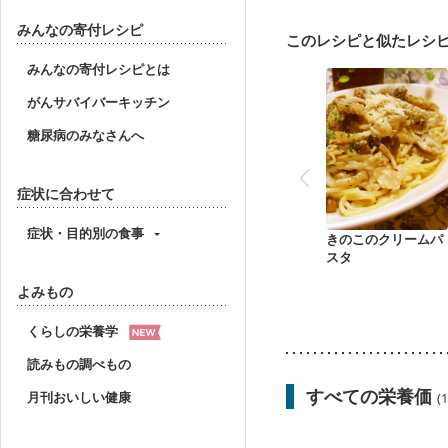
妊婦健診・体重増加が気
妊婦健診・血糖値が気に
みんなの寄付レシピ
このレシピと似たレシ
産後（ミルク）
骨折
ニキビ・肌荒れ
妊活
みんなの寄付レシピとは
がんサバイバーキッチン
糖尿病のみなさんへ
症状に合わせて
症状・目的別の食事
きのこのクリームパ
スタ
よみもの
くらしの栄養学
読みもの調べもの
すべての栄養価
月刊おいしい健康
(