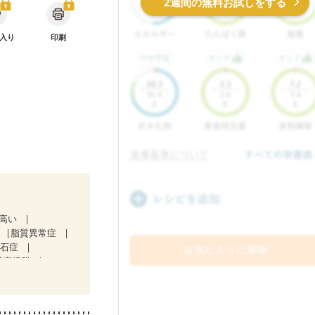
2週間の無料お試しをする
入り
印刷
が高い
脂質異常症
胆石症
吸症候群
）
ど
妊娠中(初期)