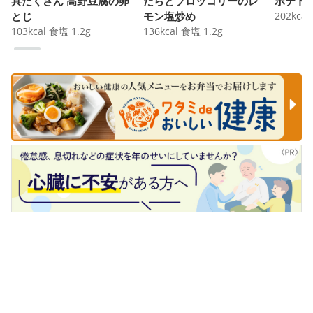
具だくさん 高野豆腐の卵
たらとブロッコリーのレ
ポテト
とじ
モン塩炒め
202
kcal
103
kcal
食塩
1.2
g
136
kcal
食塩
1.2
g