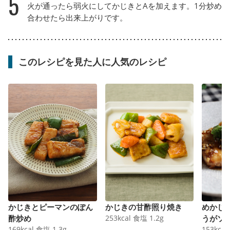
5
火が通ったら弱火にしてかじきとAを加えます。1分炒め
合わせたら出来上がりです。
このレシピを見た人に人気のレシピ
かじきとピーマンのぽん
かじきの甘酢照り焼き
めかじ
酢炒め
253
kcal
食塩
1.2
g
うがソ
169
kcal
食塩
1.3
g
153
kcal