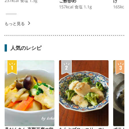
237
kcal
食塩
1.3
g
ご酢炒め
げ
157
kcal
食塩
1.1
g
165
kcal
もっと見る
人気のレシピ