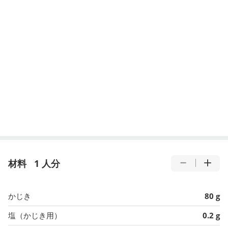
材料
1 人分
かじき
80 g
塩（かじき用）
0.2 g