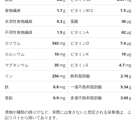
食物繊維
1.7
g
ビタミンB12
1.5
µg
水溶性食物繊維
0.3
g
葉酸
36
µg
不溶性食物繊維
1.5
g
ビタミンA
62
µg
カリウム
543
mg
ビタミンD
7.4
µg
カルシウム
10
mg
ビタミンK
19
µg
マグネシウム
35
mg
ビタミンE
4.7
mg
リン
256
mg
飽和脂肪酸
2.16
g
鉄
0.8
mg
一価不飽和脂肪酸
5.34
g
亜鉛
0.9
mg
多価不飽和脂肪酸
3.65
g
煮物や麺類の残り汁など、実際には食さないと想定される栄養価は、上
記リストから除いてあります。