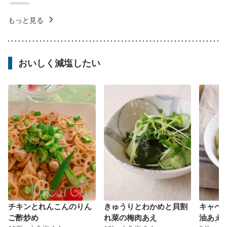
もっと見る
おいしく減塩したい
チキンとれんこんのりん
きゅうりとわかめと貝割
キャベ
ご酢炒め
れ菜の梅肉あえ
油あえ