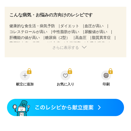
こんな病気・お悩みの方向けのレシピです
健康的な食生活・病気予防
ダイエット
血圧が高い
コレステロールが高い
中性脂肪が高い
尿酸値が高い
肝機能の値が高い
糖尿病（2型）
高血圧
脂質異常症
高尿酸血症（痛風）
狭心症
心筋梗塞
心臓弁膜症
さらに表示する
心不全
胆石症
非アルコール性脂肪肝
慢性便秘症
過敏性腸症候群（IBS）
睡眠時無呼吸症候群
糖尿病性腎症（第１期）
糖尿病性腎症（第２期）
糖尿病性腎症（第３期）
CKD（ステージ３a）
乳がん（抗がん剤治療中）
乳がん（ホルモン療法中）
乳がん（放射線治療中）
乳がん治療を終えた方・経過観察中の方など
献立に追加
お気に入り
産後（母乳）
印刷
産後（混合栄養）
産後（ミルク）
骨折
骨粗しょう症
関節リウマチ
乾癬
フレイル（年齢に合わせた体作り）
低栄養予防
貧血対策
ニキビ・肌荒れ
妊活中
更年期