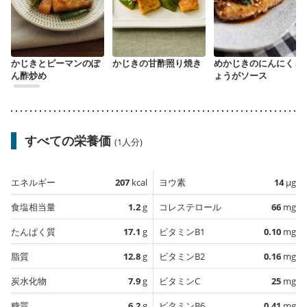
かじきとピーマンのぽ
かじきの甘酢照り焼き
めかじきのにんにくし
ん酢炒め
ょうがソース
すべての栄養価
(1人分)
エネルギー
207
kcal
ヨウ素
14
µg
食塩相当量
1.2
g
コレステロール
66
mg
たんぱく質
17.1
g
ビタミンB1
0.10
mg
脂質
12.8
g
ビタミンB2
0.16
mg
炭水化物
7.9
g
ビタミンC
25
mg
糖質
6.2
g
ビタミンB6
0.41
mg