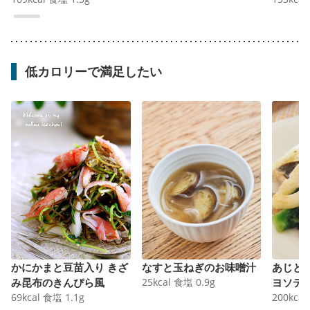
低カロリーで満足したい
かにかまと豆苗入り きざ
なすと玉ねぎのお味噌汁
あじと
み昆布のきんぴら風
25
kcal
食塩
0.9
g
ヨソテ
69
kcal
食塩
1.1
g
200
kcal