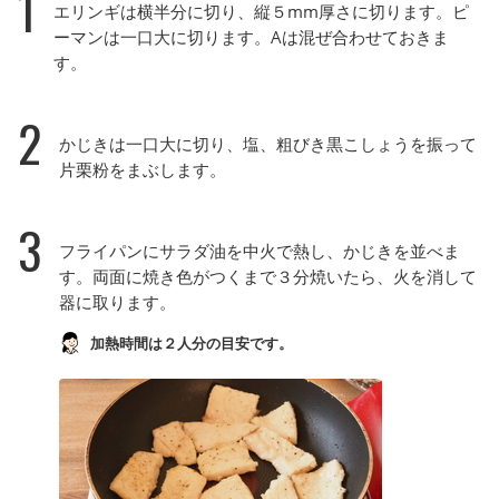
1
エリンギは横半分に切り、縦５mm厚さに切ります。ピ
ーマンは一口大に切ります。Aは混ぜ合わせておきま
す。
2
かじきは一口大に切り、塩、粗びき黒こしょうを振って
片栗粉をまぶします。
3
フライパンにサラダ油を中火で熱し、かじきを並べま
す。両面に焼き色がつくまで３分焼いたら、火を消して
器に取ります。
加熱時間は２人分の目安です。