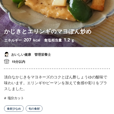
かじきとエリンギのマヨぽん炒め
207
1.2
エネルギー
kcal
食塩相当量
g
おいしい健康 管理栄養士
15分以内
淡白なかじきをマヨネーズのコクとぽん酢しょうゆの酸味で
味わいます。エリンギやピーマンを加えて食感や彩りをプラ
スしました。
塩分カット
食材少なめ
旬の食材