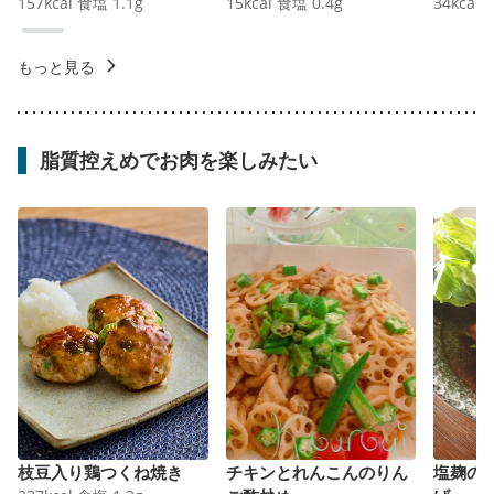
157
kcal
食塩
1.1
g
15
kcal
食塩
0.4
g
34
kcal
もっと見る
脂質控えめでお肉を楽しみたい
枝豆入り鶏つくね焼き
チキンとれんこんのりん
塩麹の