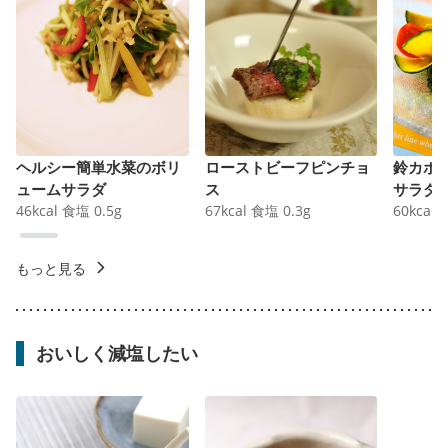
ヘルシー簡単水菜のボリ
ローストビーフピンチョ
鈴カボ
ュームサラダ
ス
サラダ
46
kcal
食塩
0.5
g
67
kcal
食塩
0.3
g
60
kcal
もっと見る
おいしく減塩したい