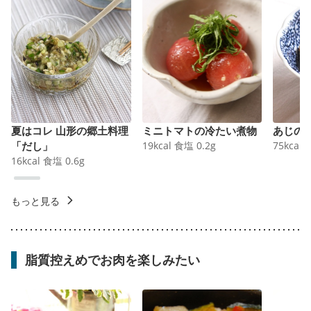
夏はコレ 山形の郷土料理
ミニトマトの冷たい煮物
あじの
「だし」
19
kcal
食塩
0.2
g
75
kcal
16
kcal
食塩
0.6
g
もっと見る
脂質控えめでお肉を楽しみたい