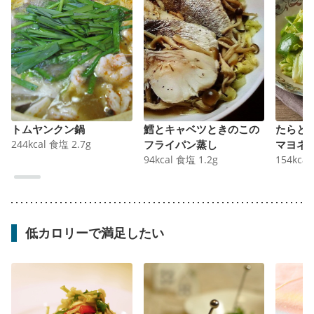
トムヤンクン鍋
鱈とキャベツときのこの
たらと
244
kcal
食塩
2.7
g
フライパン蒸し
マヨネ
94
kcal
食塩
1.2
g
154
kcal
低カロリーで満足したい