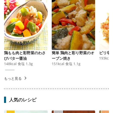
鶏もも肉と彩野菜のわさ
簡単 鶏肉と彩り野菜のオ
ピリ辛
びバター醤油
ーブン焼き
193
kcal
148
kcal
食塩
1.3
g
151
kcal
食塩
1.1
g
もっと見る
人気のレシピ