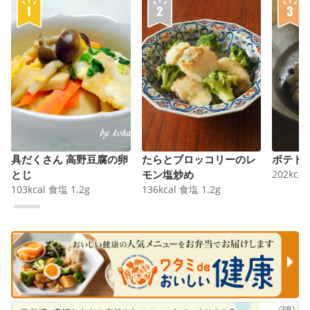
具だくさん 高野豆腐の卵
たらとブロッコリーのレ
ポテト
とじ
モン塩炒め
202
kcal
103
kcal
食塩
1.2
g
136
kcal
食塩
1.2
g