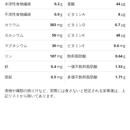
水溶性食物繊維
0.2
g
葉酸
44
µg
不溶性食物繊維
0.9
g
ビタミンA
8
µg
カリウム
383
mg
ビタミンD
0.7
µg
カルシウム
50
mg
ビタミンK
48
µg
マグネシウム
30
mg
ビタミンE
0.6
mg
リン
187
mg
飽和脂肪酸
0.64
g
鉄
0.4
mg
一価不飽和脂肪酸
1.53
g
亜鉛
0.5
mg
多価不飽和脂肪酸
1.71
g
煮物や麺類の残り汁など、実際には食さないと想定される栄養価は、上
記リストから除いてあります。