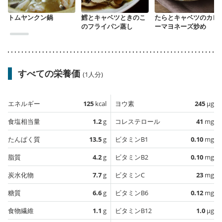
トムヤンクン鍋
鱈とキャベツときのこ
たらとキャベツのカレ
のフライパン蒸し
ーマヨネーズ炒め
すべての栄養価
(1人分)
エネルギー
125
kcal
ヨウ素
245
µg
食塩相当量
1.2
g
コレステロール
41
mg
たんぱく質
13.5
g
ビタミンB1
0.10
mg
脂質
4.2
g
ビタミンB2
0.10
mg
炭水化物
7.7
g
ビタミンC
23
mg
糖質
6.6
g
ビタミンB6
0.12
mg
食物繊維
1.1
g
ビタミンB12
1.0
µg