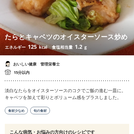
たらとキャベツのオイスターソース炒め
125
1.2
エネルギー
kcal
食塩相当量
g
おいしい健康 管理栄養士
15分以内
淡白なたらをオイスターソースのコクでご飯の進む一皿に。
キャベツを加えて彩りとボリューム感をプラスしました。
食材少なめ
旬の食材
こんな病気・お悩みの方向けのレシピです