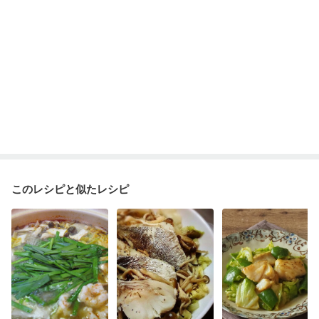
妊婦健診・血糖値が気になる（初期）
妊娠高血圧(中期)
妊娠糖尿病(初期)
産後（母乳）
産後（混合栄養）
産後（ミルク）
骨折
骨粗しょう症
関節リウマチ
乾癬
フレイル（年齢に合わせた体作り）
貧血対策
ニキビ・肌荒れ
妊活中
更年期
このレシピと似たレシピ