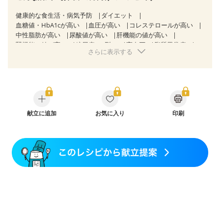
健康的な食生活・病気予防
ダイエット
血糖値・HbA1cが高い
血圧が高い
コレステロールが高い
中性脂肪が高い
尿酸値が高い
肝機能の値が高い
腎機能の値が高い
糖尿病（2型）
高血圧
脂質異常症
さらに表示する
高尿酸血症（痛風）
狭心症
心筋梗塞
心臓弁膜症
心不全
胃炎
胃ポリープ
消化性潰瘍（胃・十二指腸潰瘍）
逆流性食道炎
胆石症
慢性膵炎（移行期・寛解期）
痔
潰瘍性大腸炎（寛解期）
クローン病（寛解期）
過敏性腸症候群（IBS）
糖尿病性腎症（第１期）
糖尿病性腎症（第２期）
糖尿病性腎症（第３期）
献立に追加
CKD（ステージ１）
お気に入り
印刷
CKD（ステージ２）
CKD（ステージ３a）
透析
乳がん（抗がん剤治療中）
乳がん（ホルモン療法中）
乳がん（放射線治療中）
乳がん治療を終えた方・経過観察中の方など
胃がん（抗がん剤治療中）
胃がん治療を終えた方・経過観察中の方
大腸がん治療を終えた方・経過観察中の方
大腸がん（抗がん剤治療中）
大腸がん（放射線治療中）
妊娠中(初期)
妊婦健診・体重増加が気になる（初期）
妊婦健診・血圧が気になる（初期）