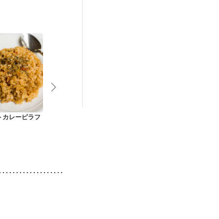
トカレーピラフ
お野菜たっぷり鶏そ
鶏そぼろ丼
やさしい味わ
ぼろ丼
まごクッパ