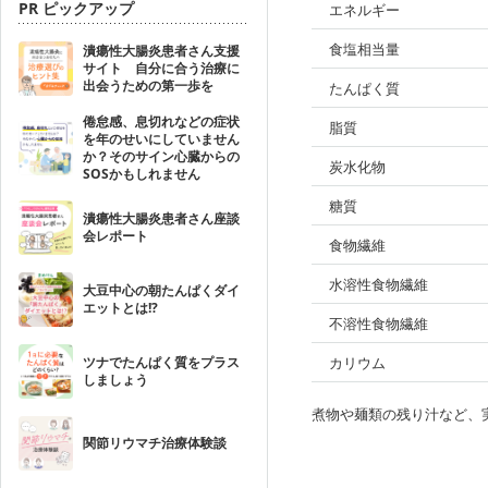
PR ピックアップ
エネルギー
食塩相当量
潰瘍性大腸炎患者さん支援
サイト 自分に合う治療に
出会うための第一歩を
たんぱく質
倦怠感、息切れなどの症状
脂質
を年のせいにしていません
か？そのサイン心臓からの
炭水化物
SOSかもしれません
糖質
潰瘍性大腸炎患者さん座談
会レポート
食物繊維
水溶性食物繊維
大豆中心の朝たんぱくダイ
エットとは!?
不溶性食物繊維
ツナでたんぱく質をプラス
カリウム
しましょう
煮物や麺類の残り汁など、
関節リウマチ治療体験談