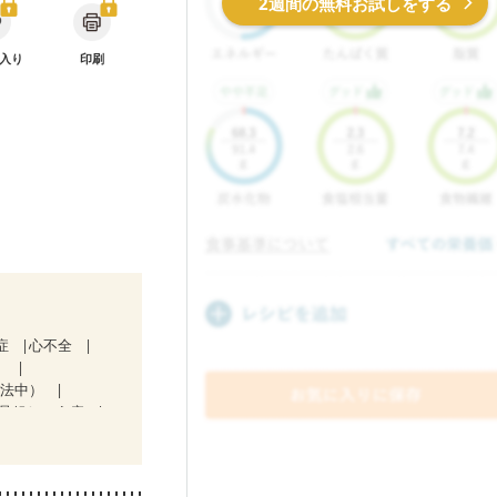
2週間の無料お試しをする
入り
印刷
症
心不全
）
療法中）
骨粗しょう症
妊活中
更年期