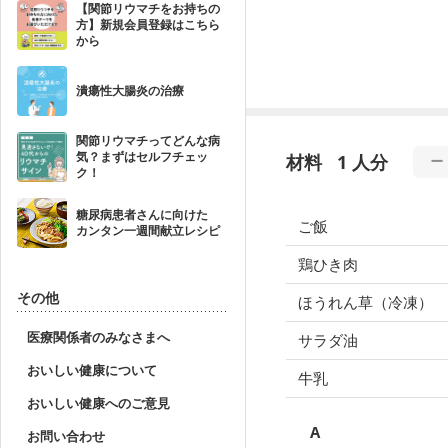
【関節リウマチをお持ちの
方】新規会員登録はこちら
から
潰瘍性大腸炎の治療
関節リウマチってどんな病
気？まずはセルフチェッ
材料
1 人分
ク！
糖尿病患者さんに向けた
ご飯
カンタン一週間献立レシピ
鶏ひき肉
その他
ほうれん草（冷凍）
医療関係者のみなさまへ
サラダ油
おいしい健康について
牛乳
おいしい健康へのご意見
A
お問い合わせ