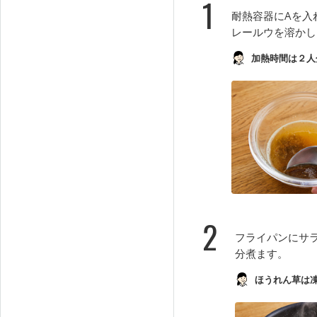
1
耐熱容器にAを入
レールウを溶かし
加熱時間は２人
2
フライパンにサ
分煮ます。
ほうれん草は