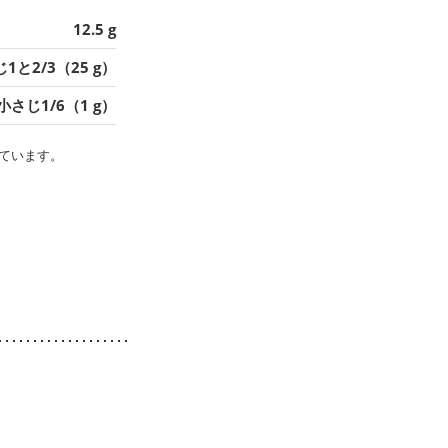
12.5 g
1と2/3（25 g）
小さじ1/6（1 g）
ています。