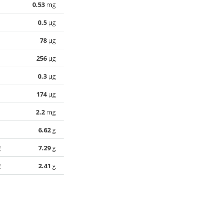
0.53
mg
0.5
µg
78
µg
256
µg
0.3
µg
174
µg
2.2
mg
6.62
g
酸
7.29
g
酸
2.41
g