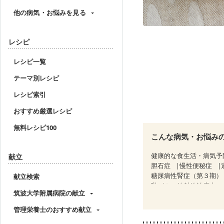
他の病気・お悩みを見る
レシピ
レシピ一覧
テーマ別レシピ
レシピ索引
おすすめ厳選レシピ
無料レシピ100
こんな病気・お悩み
健康的な食生活・病気予
献立
胆石症
慢性便秘症
糖尿病性腎症（第３期）
献立検索
乳がん（放射線治療中）
筑波大学附属病院の献立
関節リウマチ
フレイ
管理栄養士のおすすめ献立