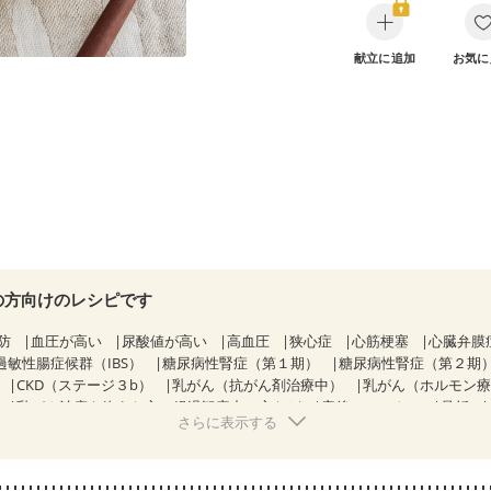
献立に追加
お気に
の方向けのレシピです
防
血圧が高い
尿酸値が高い
高血圧
狭心症
心筋梗塞
心臓弁膜
過敏性腸症候群（IBS）
糖尿病性腎症（第１期）
糖尿病性腎症（第２期
CKD（ステージ３b）
乳がん（抗がん剤治療中）
乳がん（ホルモン
乳がん治療を終えた方・経過観察中の方など
産後（ミルク）
骨折
さらに表示する
ル（年齢に合わせた体作り）
低栄養予防
貧血対策
ニキビ・肌荒れ