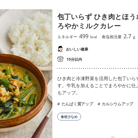
包丁いらず ひき肉とほう
ろやかミルクカレー
499
2.7
エネルギー
食塩相当量
kcal
g
おいしい健康
15分以内
ひき肉と冷凍野菜を活用した包丁いら
す。牛乳を加えることでまろやかに仕
もアップ。
たんぱく質アップ
カルシウムアップ
食材少なめ