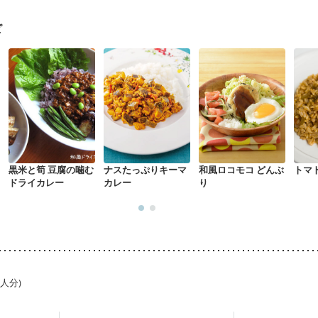
ピ
黒米と筍 豆腐の噛む
ナスたっぷりキーマ
和風ロコモコ どんぶ
トマ
ドライカレー
カレー
り
1人分)