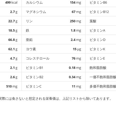
499
kcal
カルシウム
154
mg
ビタミンB6
2.7
g
マグネシウム
67
mg
ビタミンB12
22.7
g
リン
250
mg
葉酸
18.5
g
鉄
1.8
mg
ビタミンA
66.8
g
亜鉛
2.4
mg
ビタミンD
62.1
g
ヨウ素
15
µg
ビタミンK
4.7
g
コレステロール
76
mg
ビタミンE
2.1
g
ビタミンB1
0.18
mg
飽和脂肪酸
2.6
g
ビタミンB2
0.34
mg
一価不飽和脂肪
510
mg
ビタミンC
11
mg
多価不飽和脂肪
実際には食さないと想定される栄養価は、上記リストから除いてあります。