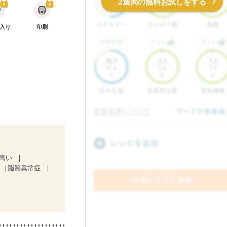
2週間の無料お試しをする
入り
印刷
が高い
脂質異常症
）
ど