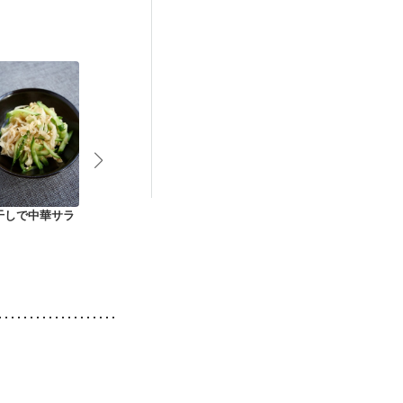
）
低栄養予防
干しで中華サラ
ヘルシー簡単水菜の
切り干し大根の中華
切り干し大根
ボリュームサラダ
風サラダ
ポリ梅キュウ