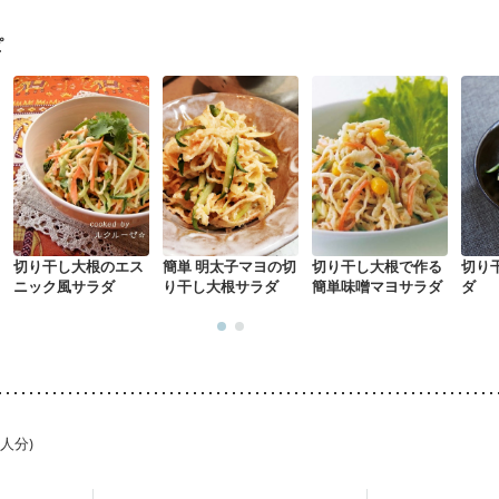
骨粗しょう症
関節リウマチ
乾癬
フレイル（年齢に合わせた体作り
荒れ
更年期
ピ
切り干し大根のエス
簡単 明太子マヨの切
切り干し大根で作る
切り
ニック風サラダ
り干し大根サラダ
簡単味噌マヨサラダ
ダ
1人分)