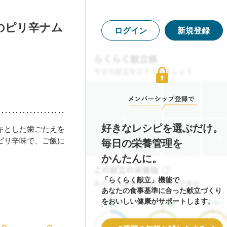
のピリ辛ナム
ログイン
新規登録
好きなレシピを選ぶだけ。
キとした歯ごたえを
ピリ辛味で、ご飯に
毎日の栄養管理を
かんたんに。
「らくらく献立」機能で
あなたの食事基準に合った献立づくり
をおいしい健康がサポートします。