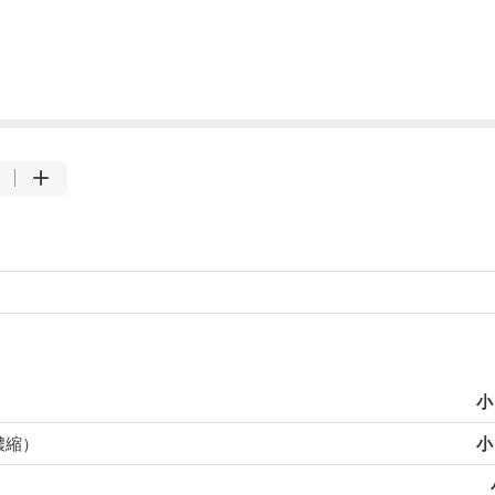
小
濃縮）
小