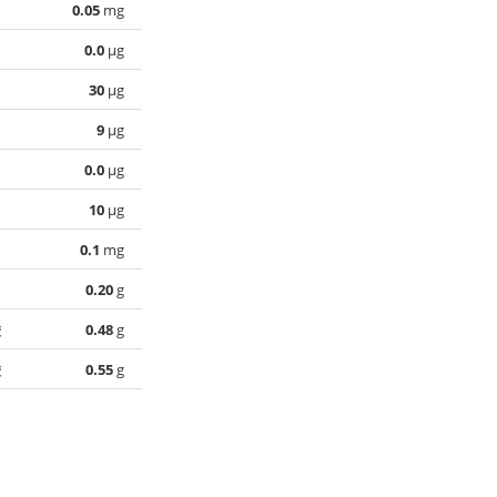
0.05
mg
0.0
µg
30
µg
9
µg
0.0
µg
10
µg
0.1
mg
0.20
g
酸
0.48
g
酸
0.55
g