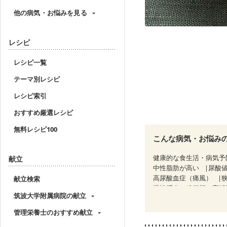
他の病気・お悩みを見る
レシピ
レシピ一覧
テーマ別レシピ
レシピ索引
おすすめ厳選レシピ
無料レシピ100
こんな病気・お悩み
健康的な食生活・病気予
献立
中性脂肪が高い
尿酸
高尿酸血症（痛風）
献立検索
慢性膵炎（移行期・寛解
筑波大学附属病院の献立
睡眠時無呼吸症候群
CKD（ステージ１）
C
管理栄養士のおすすめ献立
乳がん（ホルモン療法中