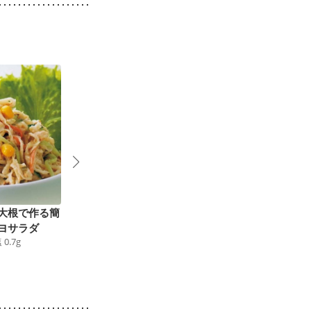
大根で作る簡
切り干しで中華サラダ
ヘルシー簡単水菜のボ
70
kcal
食塩
0.4
g
ヨサラダ
リュームサラダ
塩
0.7
g
46
kcal
食塩
0.5
g
9