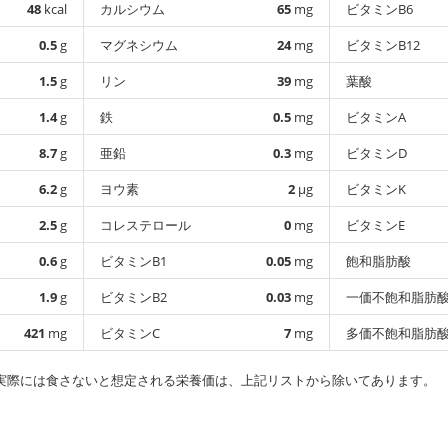
48
kcal
カルシウム
65
mg
ビタミンB6
0.5
g
マグネシウム
24
mg
ビタミンB12
1.5
g
リン
39
mg
葉酸
1.4
g
鉄
0.5
mg
ビタミンA
8.7
g
亜鉛
0.3
mg
ビタミンD
6.2
g
ヨウ素
2
µg
ビタミンK
2.5
g
コレステロール
0
mg
ビタミンE
0.6
g
ビタミンB1
0.05
mg
飽和脂肪酸
1.9
g
ビタミンB2
0.03
mg
一価不飽和脂肪
421
mg
ビタミンC
7
mg
多価不飽和脂肪
実際には食さないと想定される栄養価は、上記リストから除いてあります。