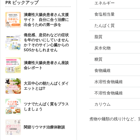
PR ピックアップ
エネルギー
食塩相当量
潰瘍性大腸炎患者さん支援
サイト 自分に合う治療に
出会うための第一歩を
たんぱく質
倦怠感、息切れなどの症状
脂質
を年のせいにしていません
か？そのサイン心臓からの
炭水化物
SOSかもしれません
糖質
潰瘍性大腸炎患者さん座談
会レポート
食物繊維
水溶性食物繊維
大豆中心の朝たんぱくダイ
エットとは!?
不溶性食物繊維
ツナでたんぱく質をプラス
カリウム
しましょう
煮物や麺類の残り汁など、
関節リウマチ治療体験談