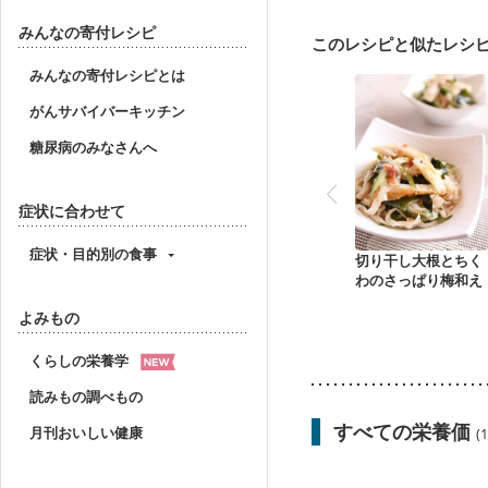
産後（ミルク）
骨折
貧血対策
ニキビ・肌
みんなの寄付レシピ
このレシピと似たレシ
みんなの寄付レシピとは
がんサバイバーキッチン
糖尿病のみなさんへ
症状に合わせて
症状・目的別の食事
切り干し大根とちく
わのさっぱり梅和え
よみもの
くらしの栄養学
読みもの調べもの
すべての栄養価
月刊おいしい健康
(