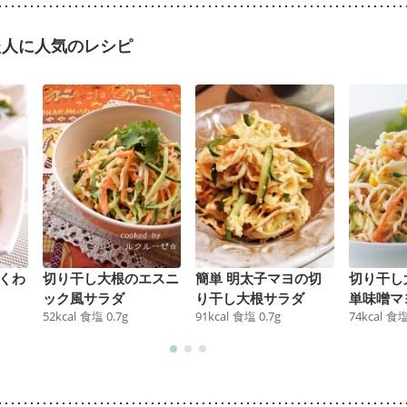
た人に人気のレシピ
くわ
切り干し大根のエスニ
簡単 明太子マヨの切
切り干し
ック風サラダ
り干し大根サラダ
単味噌マ
52
kcal
食塩
0.7
g
91
kcal
食塩
0.7
g
74
kcal
食