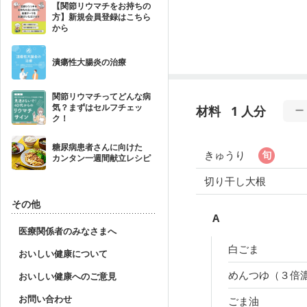
【関節リウマチをお持ちの
方】新規会員登録はこちら
から
潰瘍性大腸炎の治療
関節リウマチってどんな病
気？まずはセルフチェッ
材料
1 人分
ク！
糖尿病患者さんに向けた
きゅうり
カンタン一週間献立レシピ
切り干し大根
その他
A
医療関係者のみなさまへ
白ごま
おいしい健康について
めんつゆ（３倍
おいしい健康へのご意見
お問い合わせ
ごま油