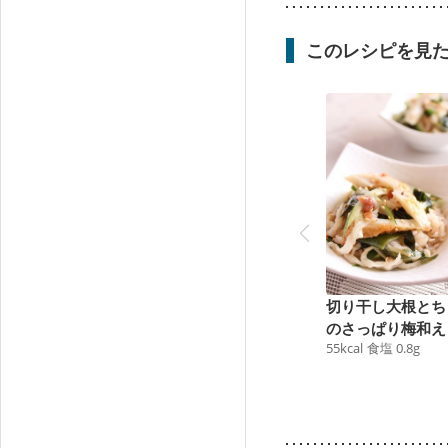
このレシピを見
切り干し大根とち
のさっぱり梅和え
55
kcal
食塩
0.8
g