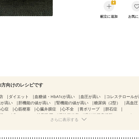
献立に追加
お気に
の方向けのレシピです
防
ダイエット
血糖値・HbA1cが高い
血圧が高い
コレステロール
値が高い
肝機能の値が高い
腎機能の値が高い
糖尿病（2型）
高血圧
狭心症
心筋梗塞
心臓弁膜症
心不全
胃ポリープ
胆石症
期）
非アルコール性脂肪肝
慢性便秘症
過敏性腸症候群（IBS）
さらに表示する
糖尿病性腎症（第１期）
糖尿病性腎症（第２期）
糖尿病性腎症（第３期
KD（ステージ２）
CKD（ステージ３a）
乳がん（抗がん剤治療中）
）
乳がん（放射線治療中）
乳がん治療を終えた方・経過観察中の方な