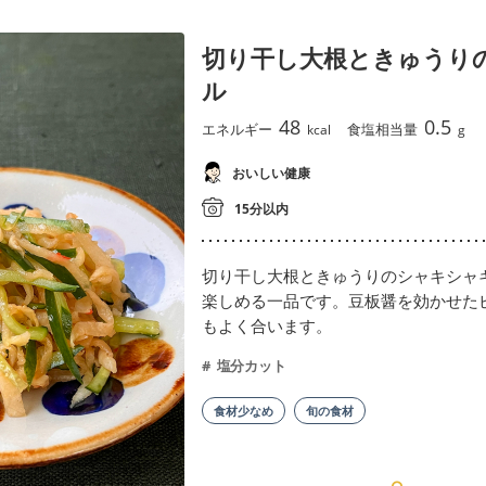
切り干し大根ときゅうり
ル
48
0.5
エネルギー
食塩相当量
kcal
g
おいしい健康
15分以内
切り干し大根ときゅうりのシャキシャ
楽しめる一品です。豆板醤を効かせた
もよく合います。
塩分カット
食材少なめ
旬の食材