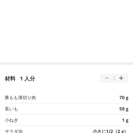
材料
1 人分
豚もも薄切り肉
70 g
長いも
50 g
小ねぎ
1 g
サラダ油
小さじ1/2（2 g）