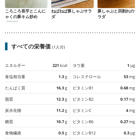
ころころ長芋とこんに
ねばねば豚しゃぶサラ
豚しゃぶと貝割れのサ
ゃくの豚キム炒め
ダ
ラダ
すべての栄養価
(1人分)
エネルギー
221
kcal
ヨウ素
1
µg
食塩相当量
1.3
g
コレステロール
53
mg
たんぱく質
16.3
g
ビタミンB1
0.68
mg
脂質
12.3
g
ビタミンB2
0.17
mg
炭水化物
11.2
g
ビタミンC
4
mg
糖質
10.7
g
ビタミンB6
0.27
mg
食物繊維
0.5
g
ビタミンB12
0.3
µg