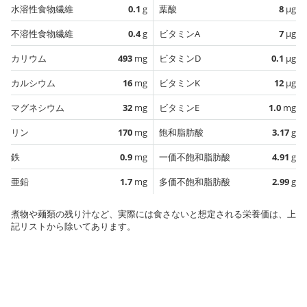
水溶性食物繊維
0.1
g
葉酸
8
µg
不溶性食物繊維
0.4
g
ビタミンA
7
µg
カリウム
493
mg
ビタミンD
0.1
µg
カルシウム
16
mg
ビタミンK
12
µg
マグネシウム
32
mg
ビタミンE
1.0
mg
リン
170
mg
飽和脂肪酸
3.17
g
鉄
0.9
mg
一価不飽和脂肪酸
4.91
g
亜鉛
1.7
mg
多価不飽和脂肪酸
2.99
g
煮物や麺類の残り汁など、実際には食さないと想定される栄養価は、上
記リストから除いてあります。