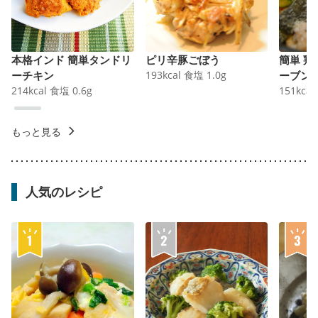
本格インド 簡単タンドリ
ピリ辛豚ごぼう
簡単 
ーチキン
193
kcal
食塩
1.0
g
ーブン
214
kcal
食塩
0.6
g
151
kcal
もっと見る
人気のレシピ