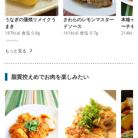
うなぎの蒲焼リメイクう
さわらのレモンマスター
本格イ
まき
ドソース
ーチキ
187
kcal
食塩
0.8
g
161
kcal
食塩
0.7
g
214
kcal
もっと見る
脂質控えめでお肉を楽しみたい