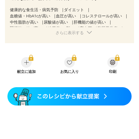
健康的な食生活・病気予防
ダイエット
血糖値・HbA1cが高い
血圧が高い
コレステロールが高い
中性脂肪が高い
尿酸値が高い
肝機能の値が高い
腎機能の値が高い
糖尿病（2型）
高血圧
脂質異常症
さらに表示する
高尿酸血症（痛風）
狭心症
心臓弁膜症
逆流性食道炎
慢性膵炎（移行期・寛解期）
痔
過敏性腸症候群（IBS）
糖尿病性腎症（第３期）
CKD（ステージ１）
CKD（ステージ２）
CKD（ステージ３a）
透析
乳がん（抗がん剤治療中）
乳がん（ホルモン療法中）
乳がん（放射線治療中）
乳がん治療を終えた方・経過観察中の方など
献立に追加
お気に入り
印刷
飲み込みにくい
味の感じ方が変わった
妊娠中(初期)
妊婦健診・体重増加が気になる（初期）
妊婦健診・血圧が気になる（初期）
妊婦健診・血糖値が気になる（初期）
妊娠高血圧(中期)
妊娠糖尿病(初期)
産後（母乳）
産後（混合栄養）
産後（ミルク）
骨折
骨粗しょう症
関節リウマチ
フレイル（年齢に合わせた体作り）
低栄養予防
貧血対策
ニキビ・肌荒れ
妊活中
更年期