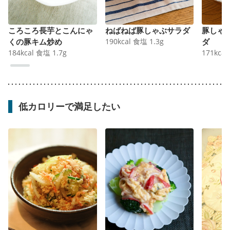
ころころ長芋とこんにゃ
ねばねば豚しゃぶサラダ
豚しゃ
くの豚キム炒め
190
kcal
食塩
1.3
g
ダ
184
kcal
食塩
1.7
g
171
kcal
低カロリーで満足したい