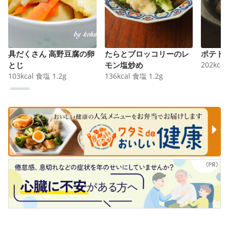
具だくさん 高野豆腐の卵
たらとブロッコリーのレ
ポテト
とじ
モン塩炒め
202
kcal
103
kcal
食塩
1.2
g
136
kcal
食塩
1.2
g