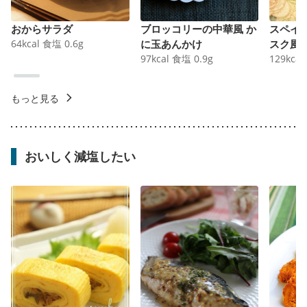
おからサラダ
ブロッコリーの中華風 か
スペイ
64
kcal
食塩
0.6
g
に玉あんかけ
スク風
97
kcal
食塩
0.9
g
129
kcal
もっと見る
おいしく減塩したい