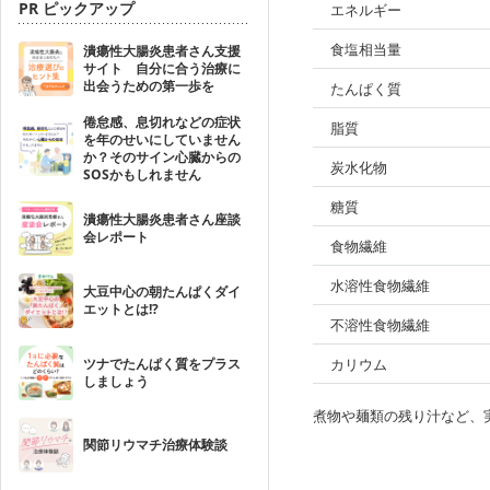
PR ピックアップ
エネルギー
食塩相当量
潰瘍性大腸炎患者さん支援
サイト 自分に合う治療に
出会うための第一歩を
たんぱく質
倦怠感、息切れなどの症状
脂質
を年のせいにしていません
か？そのサイン心臓からの
炭水化物
SOSかもしれません
糖質
潰瘍性大腸炎患者さん座談
会レポート
食物繊維
水溶性食物繊維
大豆中心の朝たんぱくダイ
エットとは!?
不溶性食物繊維
ツナでたんぱく質をプラス
カリウム
しましょう
煮物や麺類の残り汁など、
関節リウマチ治療体験談