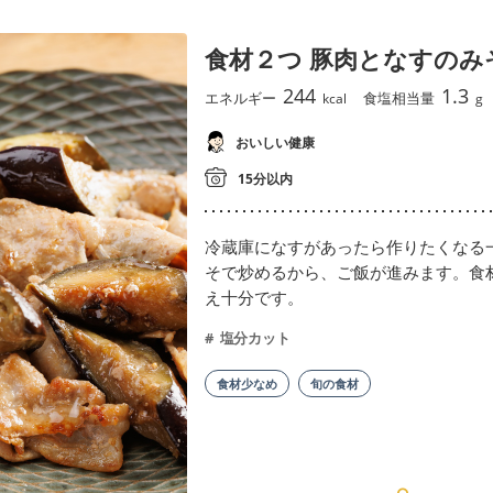
食材２つ 豚肉となすのみ
244
1.3
エネルギー
食塩相当量
kcal
g
おいしい健康
15分以内
冷蔵庫になすがあったら作りたくなる
そで炒めるから、ご飯が進みます。食
え十分です。
塩分カット
食材少なめ
旬の食材