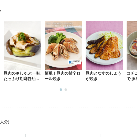
る（初期）
妊婦健診・血糖値が気になる（初期）
妊娠高血圧(中期)
妊
混合栄養）
産後（ミルク）
骨折
骨粗しょう症
関節リウマチ
乾癬
ピ
た体作り）
低栄養予防
貧血対策
ニキビ・肌荒れ
妊活中
更年期
豚肉の冷しゃぶ 一味
簡単！豚肉の甘辛ロ
豚肉となすのしょう
コチ
たっぷり胡麻醤油だ
ール焼き
が焼き
で 
れ
ジ蒸
1人分)