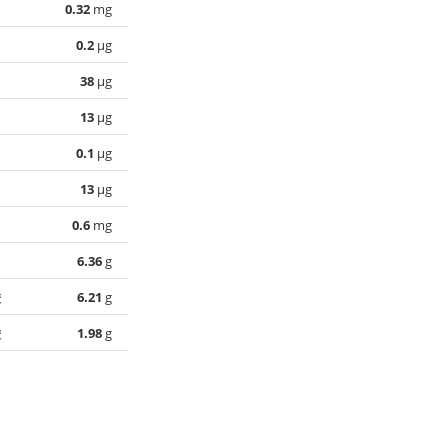
0.32
mg
0.2
µg
38
µg
13
µg
0.1
µg
13
µg
0.6
mg
6.36
g
酸
6.21
g
酸
1.98
g