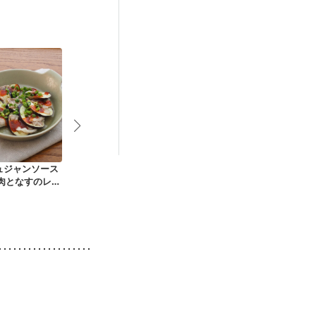
娠糖尿病(初期)
ュジャンソース
豚肉となすキャベツ
野菜たっぷり 豚肉と
豚肉と切り干
豚肉となすのレン
のみそ炒め
なすキャベツのみそ
の炒め煮
し
炒め