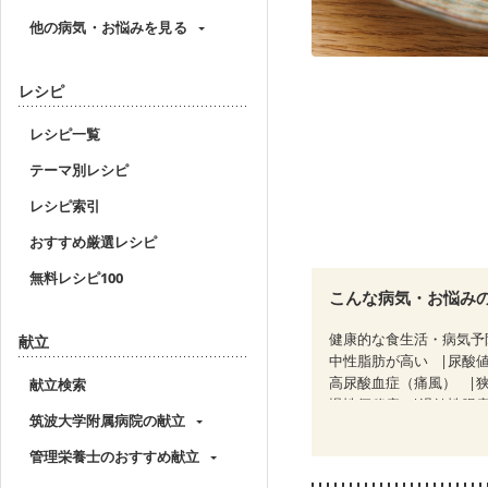
他の病気・お悩みを見る
レシピ
レシピ一覧
テーマ別レシピ
レシピ索引
おすすめ厳選レシピ
無料レシピ100
こんな病気・お悩み
健康的な食生活・病気予
献立
中性脂肪が高い
尿酸
高尿酸血症（痛風）
献立検索
慢性便秘症
過敏性腸症
筑波大学附属病院の献立
糖尿病性腎症（第３期）
乳がん（抗がん剤治療中
管理栄養士のおすすめ献立
乳がん治療を終えた方・