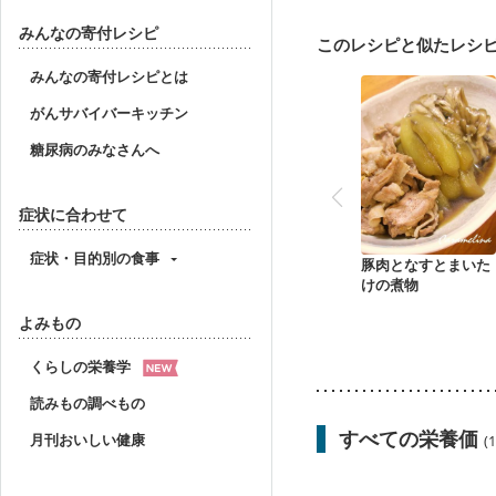
妊婦健診・血圧が気にな
産後（母乳）
産後（
みんなの寄付レシピ
このレシピと似たレシ
フレイル（年齢に合わせ
みんなの寄付レシピとは
がんサバイバーキッチン
糖尿病のみなさんへ
症状に合わせて
症状・目的別の食事
豚肉となすとまいた
けの煮物
よみもの
くらしの栄養学
読みもの調べもの
すべての栄養価
月刊おいしい健康
(