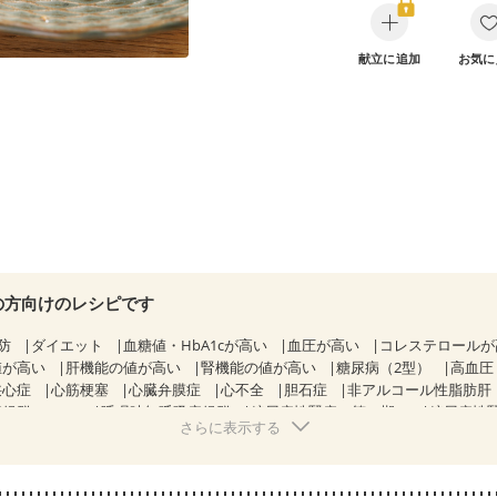
献立に追加
お気に
の方向けのレシピです
防
ダイエット
血糖値・HbA1cが高い
血圧が高い
コレステロール
値が高い
肝機能の値が高い
腎機能の値が高い
糖尿病（2型）
高血圧
狭心症
心筋梗塞
心臓弁膜症
心不全
胆石症
非アルコール性脂肪肝
候群（IBS）
睡眠時無呼吸症候群
糖尿病性腎症（第１期）
糖尿病性
さらに表示する
CKD（ステージ１）
CKD（ステージ２）
CKD（ステージ３a）
）
乳がん（ホルモン療法中）
乳がん（放射線治療中）
経過観察中の方など
妊娠中(初期)
妊婦健診・体重増加が気になる（初期