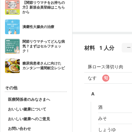
【関節リウマチをお持ちの
方】新規会員登録はこちら
から
潰瘍性大腸炎の治療
関節リウマチってどんな病
気？まずはセルフチェッ
材料
1 人分
ク！
糖尿病患者さんに向けた
豚ロース薄切り肉
カンタン一週間献立レシピ
なす
その他
A
医療関係者のみなさまへ
酒
おいしい健康について
みそ
おいしい健康へのご意見
お問い合わせ
しょうゆ