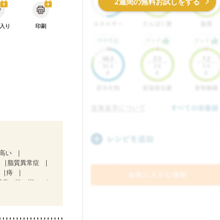
2週間の無料お試しをする
入り
印刷
が高い
脂質異常症
痔
腎症（第２期）
）