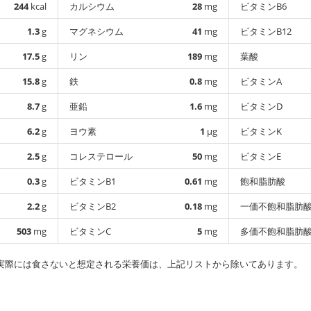
244
kcal
カルシウム
28
mg
ビタミンB6
1.3
g
マグネシウム
41
mg
ビタミンB12
17.5
g
リン
189
mg
葉酸
15.8
g
鉄
0.8
mg
ビタミンA
8.7
g
亜鉛
1.6
mg
ビタミンD
6.2
g
ヨウ素
1
µg
ビタミンK
2.5
g
コレステロール
50
mg
ビタミンE
0.3
g
ビタミンB1
0.61
mg
飽和脂肪酸
2.2
g
ビタミンB2
0.18
mg
一価不飽和脂肪
503
mg
ビタミンC
5
mg
多価不飽和脂肪
実際には食さないと想定される栄養価は、上記リストから除いてあります。