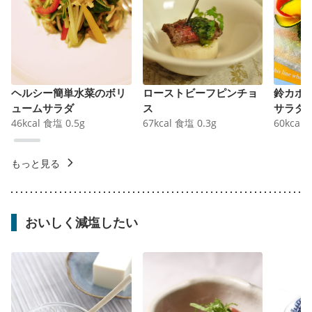
ヘルシー簡単水菜のボリ
ローストビーフピンチョ
鈴カボ
ュームサラダ
ス
サラダ
46
kcal
食塩
0.5
g
67
kcal
食塩
0.3
g
60
kcal
もっと見る
おいしく減塩したい