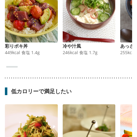
彩りポキ丼
冷や汁風
あっさ
449
kcal
食塩
1.4
g
246
kcal
食塩
1.7
g
255
kcal
低カロリーで満足したい