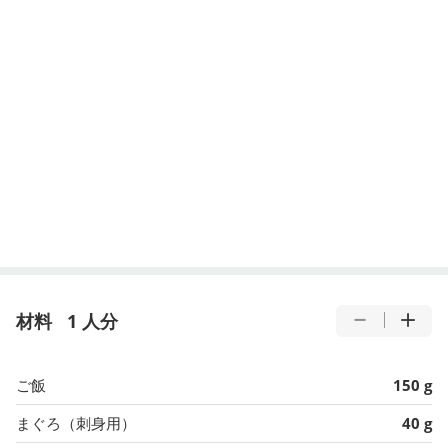
材料
1 人分
ご飯
150 g
まぐろ（刺身用）
40 g