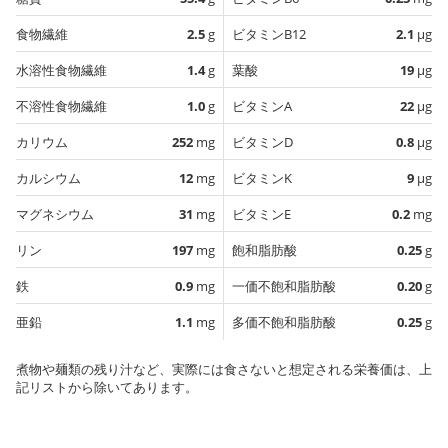
食物繊維
2.5
g
ビタミンB12
2.1
µg
水溶性食物繊維
1.4
g
葉酸
19
µg
不溶性食物繊維
1.0
g
ビタミンA
22
µg
カリウム
252
mg
ビタミンD
0.8
µg
カルシウム
12
mg
ビタミンK
9
µg
マグネシウム
31
mg
ビタミンE
0.2
mg
リン
197
mg
飽和脂肪酸
0.25
g
鉄
0.9
mg
一価不飽和脂肪酸
0.20
g
亜鉛
1.1
mg
多価不飽和脂肪酸
0.25
g
煮物や麺類の残り汁など、実際には食さないと想定される栄養価は、上
記リストから除いてあります。