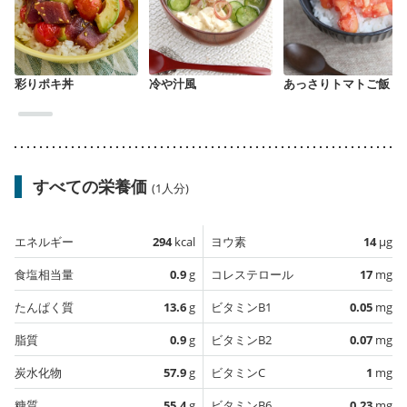
彩りポキ丼
冷や汁風
あっさりトマトご飯
すべての栄養価
(1人分)
エネルギー
294
kcal
ヨウ素
14
µg
食塩相当量
0.9
g
コレステロール
17
mg
たんぱく質
13.6
g
ビタミンB1
0.05
mg
脂質
0.9
g
ビタミンB2
0.07
mg
炭水化物
57.9
g
ビタミンC
1
mg
糖質
55.4
g
ビタミンB6
0.23
mg