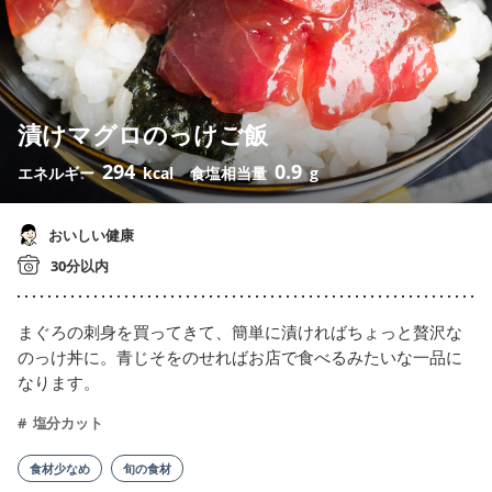
漬けマグロのっけご飯
294
0.9
エネルギー
kcal
食塩相当量
g
おいしい健康
30分以内
まぐろの刺身を買ってきて、簡単に漬ければちょっと贅沢な
のっけ丼に。青じそをのせればお店で食べるみたいな一品に
なります。
塩分カット
食材少なめ
旬の食材