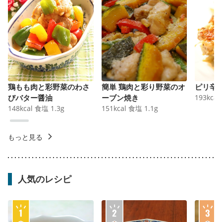
鶏もも肉と彩野菜のわさ
簡単 鶏肉と彩り野菜のオ
ピリ辛
びバター醤油
ーブン焼き
193
kcal
148
kcal
食塩
1.3
g
151
kcal
食塩
1.1
g
もっと見る
人気のレシピ