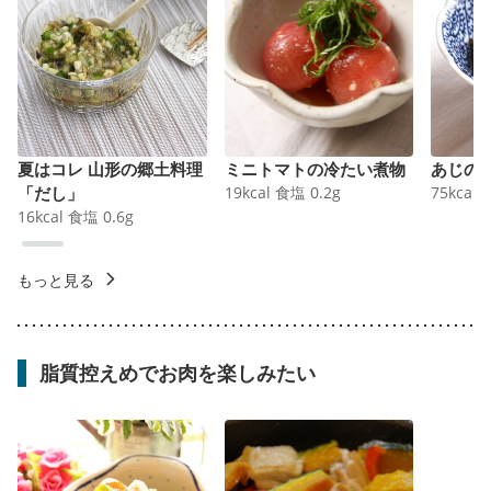
夏はコレ 山形の郷土料理
ミニトマトの冷たい煮物
あじの
「だし」
19
kcal
食塩
0.2
g
75
kcal
16
kcal
食塩
0.6
g
もっと見る
脂質控えめでお肉を楽しみたい