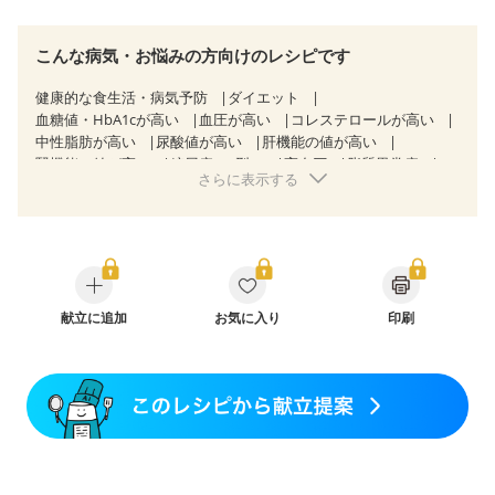
こんな病気・お悩みの方向けのレシピです
健康的な食生活・病気予防
ダイエット
血糖値・HbA1cが高い
血圧が高い
コレステロールが高い
中性脂肪が高い
尿酸値が高い
肝機能の値が高い
腎機能の値が高い
糖尿病（2型）
高血圧
脂質異常症
さらに表示する
高尿酸血症（痛風）
狭心症
心筋梗塞
心臓弁膜症
心不全
胃ポリープ
逆流性食道炎
胆石症
慢性膵炎（移行期・寛解期）
非アルコール性脂肪肝
痔
過敏性腸症候群（IBS）
睡眠時無呼吸症候群
糖尿病性腎症（第１期）
糖尿病性腎症（第２期）
糖尿病性腎症（第３期）
CKD（ステージ１）
CKD（ステージ２）
献立に追加
乳がん（抗がん剤治療中）
お気に入り
印刷
乳がん（ホルモン療法中）
乳がん（放射線治療中）
乳がん治療を終えた方・経過観察中の方など
飲み込みにくい
食欲がない
産後（母乳）
産後（混合栄養）
産後（ミルク）
骨折
骨粗しょう症
関節リウマチ
乾癬
フレイル（年齢に合わせた体作り）
貧血対策
ニキビ・肌荒れ
妊活中
更年期