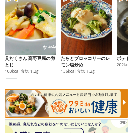
具だくさん 高野豆腐の卵
たらとブロッコリーのレ
ポテト
とじ
モン塩炒め
202
kcal
103
kcal
食塩
1.2
g
136
kcal
食塩
1.2
g