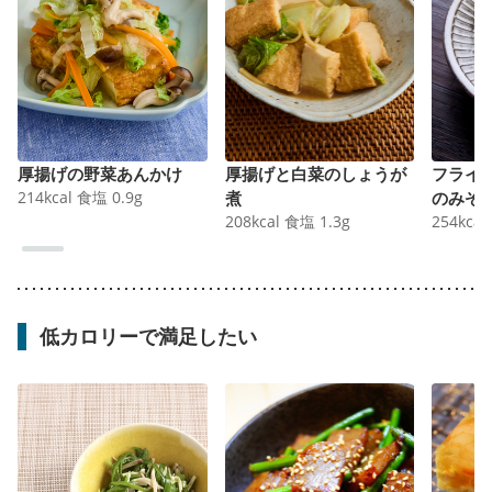
厚揚げの野菜あんかけ
厚揚げと白菜のしょうが
フライ
214
kcal
食塩
0.9
g
煮
のみぞ
208
kcal
食塩
1.3
g
254
kcal
低カロリーで満足したい