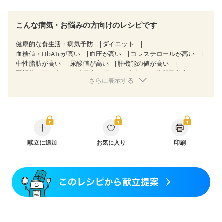
こんな病気・お悩みの方向けのレシピです
健康的な食生活・病気予防
ダイエット
血糖値・HbA1cが高い
血圧が高い
コレステロールが高い
中性脂肪が高い
尿酸値が高い
肝機能の値が高い
腎機能の値が高い
糖尿病（2型）
高血圧
脂質異常症
さらに表示する
高尿酸血症（痛風）
狭心症
心筋梗塞
心臓弁膜症
心不全
胃ポリープ
胆石症
非アルコール性脂肪肝
慢性便秘症
潰瘍性大腸炎（寛解期）
過敏性腸症候群（IBS）
睡眠時無呼吸症候群
糖尿病性腎症（第１期）
糖尿病性腎症（第２期）
糖尿病性腎症（第３期）
CKD（ステージ１）
CKD（ステージ２）
献立に追加
CKD（ステージ３a）
お気に入り
印刷
CKD（ステージ３b）
乳がん（抗がん剤治療中）
乳がん（ホルモン療法中）
乳がん（放射線治療中）
乳がん治療を終えた方・経過観察中の方など
大腸がん（放射線治療中）
飲み込みにくい
食欲がない
消化不良
妊娠中(初期)
妊婦健診・体重増加が気になる（初期）
妊婦健診・血圧が気になる（初期）