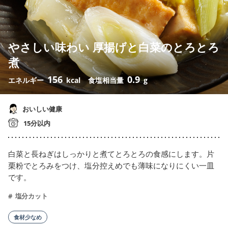
やさしい味わい 厚揚げと白菜のとろとろ
煮
156
0.9
エネルギー
kcal
食塩相当量
g
おいしい健康
15分以内
白菜と長ねぎはしっかりと煮てとろとろの食感にします。片
栗粉でとろみをつけ、塩分控えめでも薄味になりにくい一皿
です。
塩分カット
食材少なめ