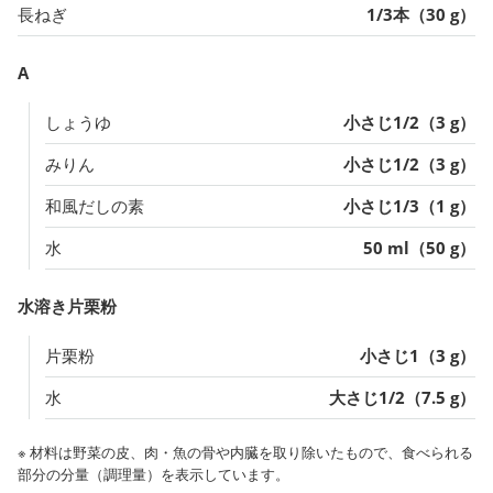
長ねぎ
1/3本（30 g）
A
しょうゆ
小さじ1/2（3 g）
みりん
小さじ1/2（3 g）
和風だしの素
小さじ1/3（1 g）
水
50 ml（50 g）
水溶き片栗粉
片栗粉
小さじ1（3 g）
水
大さじ1/2（7.5 g）
※ 材料は野菜の皮、肉・魚の骨や内臓を取り除いたもので、食べられる
部分の分量（調理量）を表示しています。