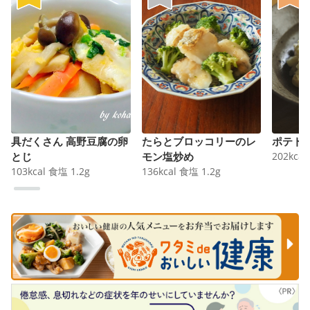
具だくさん 高野豆腐の卵
たらとブロッコリーのレ
ポテト
とじ
モン塩炒め
202
kcal
103
kcal
食塩
1.2
g
136
kcal
食塩
1.2
g