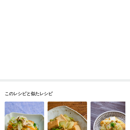
妊婦健診・血糖値が気になる（初期）
妊娠高血圧(中期)
妊娠糖尿病(初期)
産後（母乳）
産後（混合栄養）
産後（ミルク）
骨折
骨粗しょう症
関節リウマチ
乾癬
低栄養予防
貧血対策
ニキビ・肌荒れ
妊活中
更年期
このレシピと似たレシピ