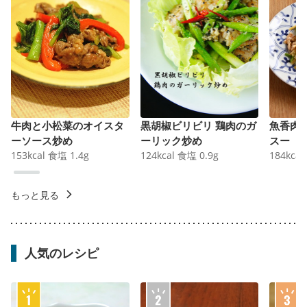
牛肉と小松菜のオイスタ
黒胡椒ビリビリ 鶏肉のガ
魚香肉
ーソース炒め
ーリック炒め
スー
153
kcal
食塩
1.4
g
124
kcal
食塩
0.9
g
184
kcal
もっと見る
人気のレシピ