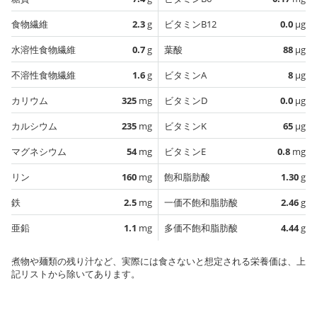
食物繊維
2.3
g
ビタミンB12
0.0
µg
水溶性食物繊維
0.7
g
葉酸
88
µg
不溶性食物繊維
1.6
g
ビタミンA
8
µg
カリウム
325
mg
ビタミンD
0.0
µg
カルシウム
235
mg
ビタミンK
65
µg
マグネシウム
54
mg
ビタミンE
0.8
mg
リン
160
mg
飽和脂肪酸
1.30
g
鉄
2.5
mg
一価不飽和脂肪酸
2.46
g
亜鉛
1.1
mg
多価不飽和脂肪酸
4.44
g
煮物や麺類の残り汁など、実際には食さないと想定される栄養価は、上
記リストから除いてあります。