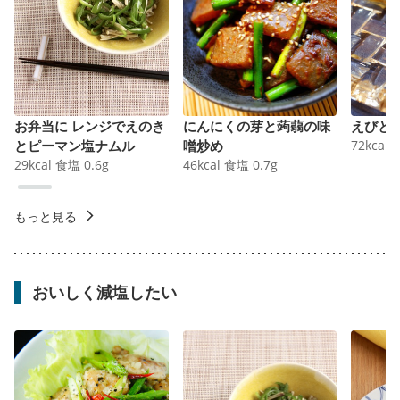
お弁当に レンジでえのき
にんにくの芽と蒟蒻の味
えびと
とピーマン塩ナムル
噌炒め
72
kcal
29
kcal
食塩
0.6
g
46
kcal
食塩
0.7
g
もっと見る
おいしく減塩したい