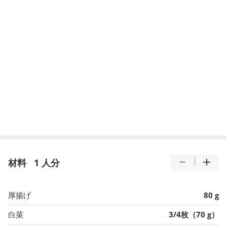
材料
1 人分
厚揚げ
80 g
白菜
3/4枚（70 g）