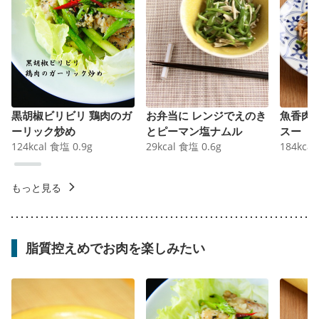
黒胡椒ビリビリ 鶏肉のガ
お弁当に レンジでえのき
魚香肉
ーリック炒め
とピーマン塩ナムル
スー
124
kcal
食塩
0.9
g
29
kcal
食塩
0.6
g
184
kcal
もっと見る
脂質控えめでお肉を楽しみたい