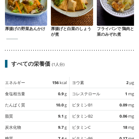
厚揚げの野菜あんかけ
厚揚げと白菜のしょう
フライパンで 鶏肉と白
が煮
菜のみぞれ煮
すべての栄養価
(1人分)
エネルギー
156
kcal
ヨウ素
2
µg
食塩相当量
0.9
g
コレステロール
1
mg
たんぱく質
10.0
g
ビタミンB1
0.09
mg
脂質
9.1
g
ビタミンB2
0.06
mg
炭水化物
9.7
g
ビタミンC
18
mg
糖質
7.4
g
ビタミンB6
0.17
mg