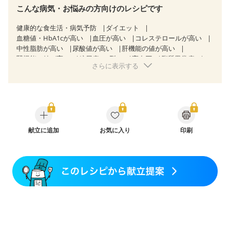
こんな病気・お悩みの方向けのレシピです
健康的な食生活・病気予防
ダイエット
血糖値・HbA1cが高い
血圧が高い
コレステロールが高い
中性脂肪が高い
尿酸値が高い
肝機能の値が高い
腎機能の値が高い
糖尿病（2型）
高血圧
脂質異常症
さらに表示する
高尿酸血症（痛風）
狭心症
心筋梗塞
心臓弁膜症
心不全
胃炎
胃ポリープ
消化性潰瘍（胃・十二指腸潰瘍）
逆流性食道炎
胆石症
慢性膵炎（移行期・寛解期）
痔
潰瘍性大腸炎（寛解期）
クローン病（寛解期）
過敏性腸症候群（IBS）
糖尿病性腎症（第３期）
CKD（ステージ１）
CKD（ステージ２）
献立に追加
CKD（ステージ３a）
お気に入り
透析
印刷
乳がん（抗がん剤治療中）
乳がん（ホルモン療法中）
乳がん（放射線治療中）
乳がん治療を終えた方・経過観察中の方など
胃がん治療を終えた方・経過観察中の方
大腸がん治療を終えた方・経過観察中の方
大腸がん（抗がん剤治療中）
大腸がん（放射線治療中）
飲み込みにくい
食欲がない
妊娠中(初期)
妊婦健診・体重増加が気になる（初期）
妊婦健診・血圧が気になる（初期）