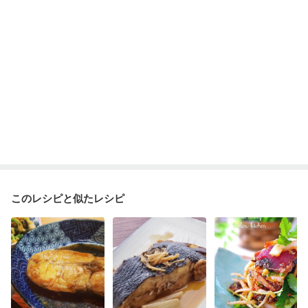
妊婦健診・血糖値が気になる（初期）
妊娠高血圧(中期)
妊娠糖尿病(初期)
産後（母乳）
産後（混合栄養）
産後（ミルク）
骨折
骨粗しょう症
関節リウマチ
乾癬
フレイル（年齢に合わせた体作り）
低栄養予防
貧血対策
ニキビ・肌荒れ
妊活中
更年期
このレシピと似たレシピ