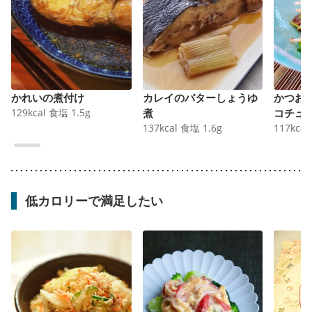
かれいの煮付け
カレイのバターしょうゆ
かつお
129
kcal
食塩
1.5
g
煮
コチュ
137
kcal
食塩
1.6
g
117
kcal
低カロリーで満足したい