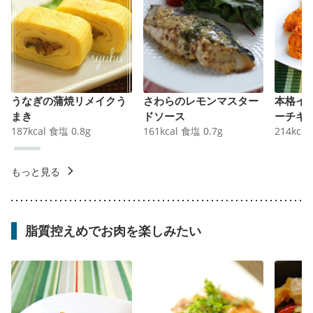
うなぎの蒲焼リメイクう
さわらのレモンマスター
本格イ
まき
ドソース
ーチキ
187
kcal
食塩
0.8
g
161
kcal
食塩
0.7
g
214
kcal
もっと見る
脂質控えめでお肉を楽しみたい