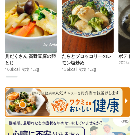
具だくさん 高野豆腐の卵
たらとブロッコリーのレ
ポテト
とじ
モン塩炒め
202
kcal
103
kcal
食塩
1.2
g
136
kcal
食塩
1.2
g