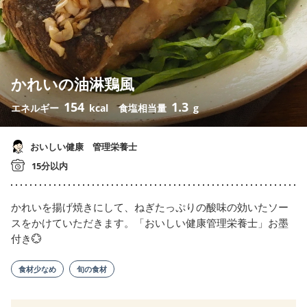
かれいの油淋鶏風
154
1.3
エネルギー
kcal
食塩相当量
g
おいしい健康 管理栄養士
15分以内
かれいを揚げ焼きにして、ねぎたっぷりの酸味の効いたソー
スをかけていただきます。「おいしい健康管理栄養士」お墨
付き💮
食材少なめ
旬の食材