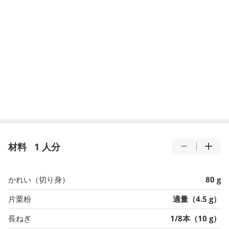
材料
1 人分
かれい（切り身）
80 g
片栗粉
適量（4.5 g）
長ねぎ
1/8本（10 g）