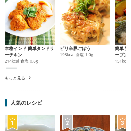
本格インド 簡単タンドリ
ピリ辛豚ごぼう
簡単 
ーチキン
193
kcal
食塩
1.0
g
ーブン
214
kcal
食塩
0.6
g
151
kcal
もっと見る
人気のレシピ