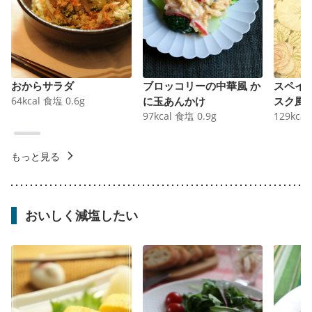
おからサラダ
ブロッコリーの中華風 か
スペイ
64
kcal
食塩
0.6
g
に玉あんかけ
スク風
97
kcal
食塩
0.9
g
129
kcal
もっと見る
おいしく減塩したい