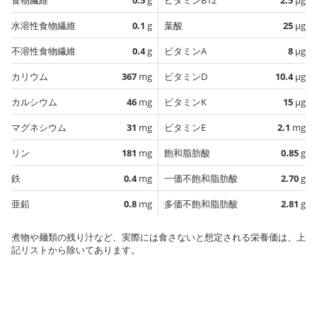
水溶性食物繊維
0.1
g
葉酸
25
µg
不溶性食物繊維
0.4
g
ビタミンA
8
µg
カリウム
367
mg
ビタミンD
10.4
µg
カルシウム
46
mg
ビタミンK
15
µg
マグネシウム
31
mg
ビタミンE
2.1
mg
リン
181
mg
飽和脂肪酸
0.85
g
鉄
0.4
mg
一価不飽和脂肪酸
2.70
g
亜鉛
0.8
mg
多価不飽和脂肪酸
2.81
g
煮物や麺類の残り汁など、実際には食さないと想定される栄養価は、上
記リストから除いてあります。