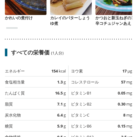
かれいの煮付け
カレイのバターしょう
かつおと新玉ねぎの旨
ゆ煮
辛コチュジャンあえ
すべての栄養価
(1人分)
エネルギー
154
kcal
ヨウ素
17
µg
食塩相当量
1.3
g
コレステロール
57
mg
たんぱく質
16.5
g
ビタミンB1
0.05
mg
脂質
7.1
g
ビタミンB2
0.30
mg
炭水化物
6.4
g
ビタミンC
8
mg
糖質
5.9
g
ビタミンB6
0.15
mg
食物繊維
0.5
g
ビタミンB12
2.5
µg