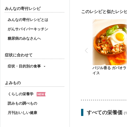
食欲がない
消化不良
関節リウマチ
フレイ
みんなの寄付レシピ
このレシピと似たレシ
みんなの寄付レシピとは
がんサバイバーキッチン
糖尿病のみなさんへ
症状に合わせて
症状・目的別の食事
バジル香る ガパオラ
イス
よみもの
くらしの栄養学
読みもの調べもの
すべての栄養価
月刊おいしい健康
(