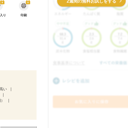
2週間の無料お試しをする
入り
印刷
が高い
期）
治療中）
中）