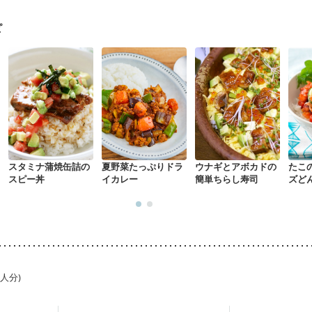
産後（母乳）
産後（混合栄養）
産後（ミルク）
骨折
骨粗しょう
ル（年齢に合わせた体作り）
低栄養予防
貧血対策
ニキビ・肌荒れ
ピ
スタミナ蒲焼缶詰の
夏野菜たっぷりドラ
ウナギとアボカドの
たこ
スピー丼
イカレー
簡単ちらし寿司
ズど
1人分)