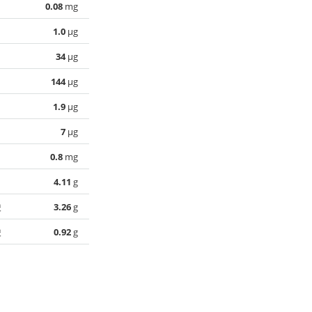
0.08
mg
1.0
µg
34
µg
144
µg
1.9
µg
7
µg
0.8
mg
4.11
g
酸
3.26
g
酸
0.92
g