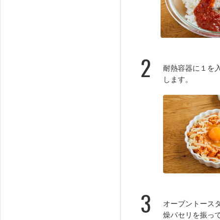
2
耐熱容器に１を
します。
3
オーブントース
燥パセリを振っ