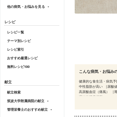
他の病気・お悩みを見る
レシピ
レシピ一覧
テーマ別レシピ
レシピ索引
おすすめ厳選レシピ
無料レシピ100
こんな病気・お悩み
健康的な食生活・病気予
献立
中性脂肪が高い
尿酸
高尿酸血症（痛風）
献立検索
過敏性腸症候群（IBS）
筑波大学附属病院の献立
CKD（ステージ３a）
乳がん治療を終えた方・
管理栄養士のおすすめ献立
大腸がん治療を終えた方