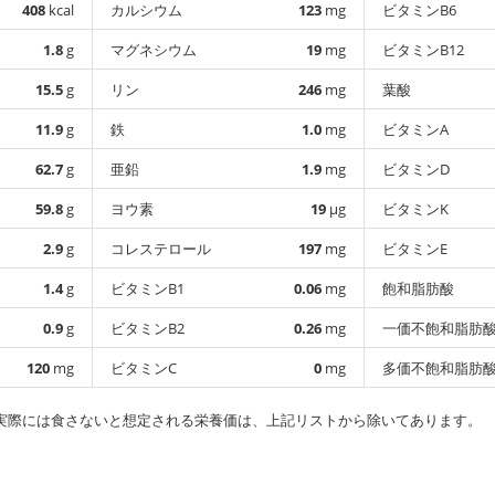
408
kcal
カルシウム
123
mg
ビタミンB6
1.8
g
マグネシウム
19
mg
ビタミンB12
15.5
g
リン
246
mg
葉酸
11.9
g
鉄
1.0
mg
ビタミンA
62.7
g
亜鉛
1.9
mg
ビタミンD
59.8
g
ヨウ素
19
µg
ビタミンK
2.9
g
コレステロール
197
mg
ビタミンE
1.4
g
ビタミンB1
0.06
mg
飽和脂肪酸
0.9
g
ビタミンB2
0.26
mg
一価不飽和脂肪
120
mg
ビタミンC
0
mg
多価不飽和脂肪
実際には食さないと想定される栄養価は、上記リストから除いてあります。