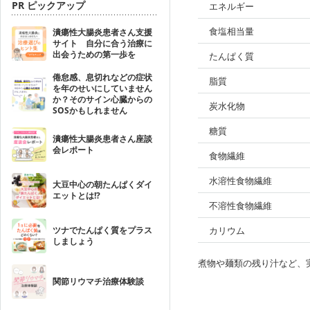
PR ピックアップ
エネルギー
食塩相当量
潰瘍性大腸炎患者さん支援
サイト 自分に合う治療に
出会うための第一歩を
たんぱく質
倦怠感、息切れなどの症状
脂質
を年のせいにしていません
か？そのサイン心臓からの
炭水化物
SOSかもしれません
糖質
潰瘍性大腸炎患者さん座談
会レポート
食物繊維
水溶性食物繊維
大豆中心の朝たんぱくダイ
エットとは!?
不溶性食物繊維
ツナでたんぱく質をプラス
カリウム
しましょう
煮物や麺類の残り汁など、
関節リウマチ治療体験談