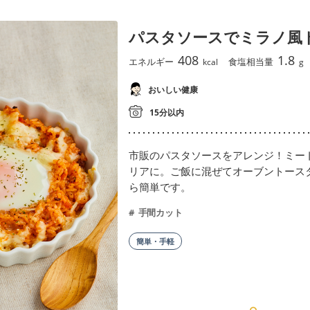
パスタソースでミラノ風
408
1.8
エネルギー
食塩相当量
kcal
g
おいしい健康
15分以内
市販のパスタソースをアレンジ！ミー
リアに。ご飯に混ぜてオーブントース
ら簡単です。
手間カット
簡単・手軽