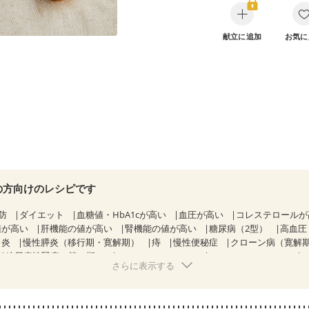
献立に追加
お気に
の方向けのレシピです
防
ダイエット
血糖値・HbA1cが高い
血圧が高い
コレステロール
値が高い
肝機能の値が高い
腎機能の値が高い
糖尿病（2型）
高血圧
胃炎
慢性膵炎（移行期・寛解期）
痔
慢性便秘症
クローン病（寛解
糖尿病性腎症（第３期）
CKD（ステージ１）
CKD（ステージ２）
さらに表示する
乳がん（抗がん剤治療中）
乳がん（ホルモン療法中）
乳がん（放射線
経過観察中の方など
胃がん（抗がん剤治療中）
・経過観察中の方
大腸がん（抗がん剤治療中）
大腸がん（放射線治療