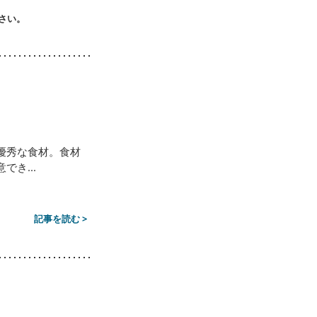
ださい。
優秀な食材。食材
き...
記事を読む >