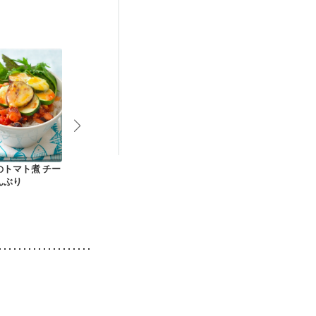
症
妊活中
更年期
のトマト煮 チー
ヘルシー 鮭の粒マス
夏野菜とツナのさっ
切るだけ ま
んぶり
タード焼き弁当
ぱり すし酢ご飯
らし寿司