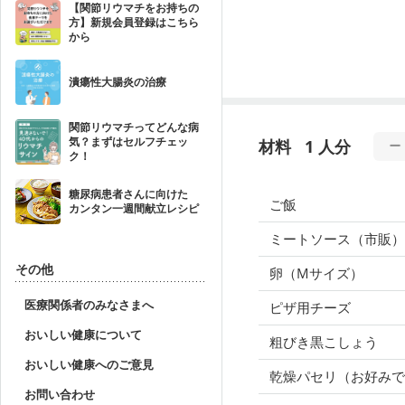
【関節リウマチをお持ちの
方】新規会員登録はこちら
から
潰瘍性大腸炎の治療
関節リウマチってどんな病
気？まずはセルフチェッ
材料
1 人分
ク！
糖尿病患者さんに向けた
ご飯
カンタン一週間献立レシピ
ミートソース（市販）
その他
卵（Mサイズ）
医療関係者のみなさまへ
ピザ用チーズ
おいしい健康について
粗びき黒こしょう
おいしい健康へのご意見
乾燥パセリ（お好みで
お問い合わせ