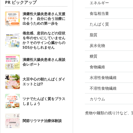
PR ピックアップ
エネルギー
食塩相当量
潰瘍性大腸炎患者さん支援
サイト 自分に合う治療に
出会うための第一歩を
たんぱく質
倦怠感、息切れなどの症状
脂質
を年のせいにしていません
か？そのサイン心臓からの
炭水化物
SOSかもしれません
糖質
潰瘍性大腸炎患者さん座談
会レポート
食物繊維
水溶性食物繊維
大豆中心の朝たんぱくダイ
エットとは!?
不溶性食物繊維
ツナでたんぱく質をプラス
カリウム
しましょう
煮物や麺類の残り汁など、
関節リウマチ治療体験談