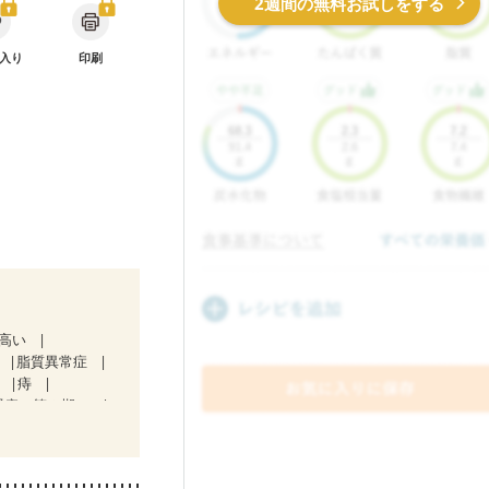
2週間の無料お試しをする
入り
印刷
が高い
脂質異常症
肝
痔
腎症（第２期）
ど
なる（初期）