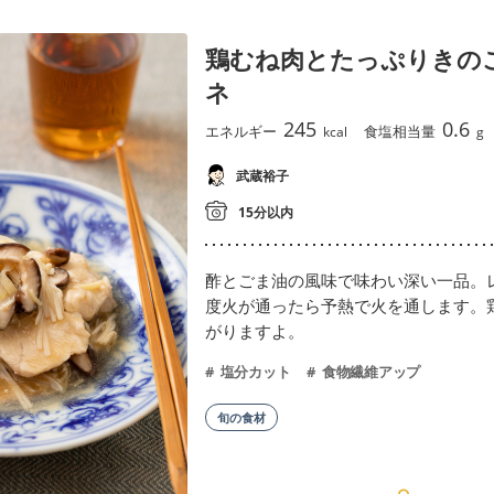
鶏むね肉とたっぷりきの
ネ
245
0.6
エネルギー
食塩相当量
kcal
g
武蔵裕子
15分以内
酢とごま油の風味で味わい深い一品。
度火が通ったら予熱で火を通します。
がりますよ。
塩分カット
食物繊維アップ
旬の食材