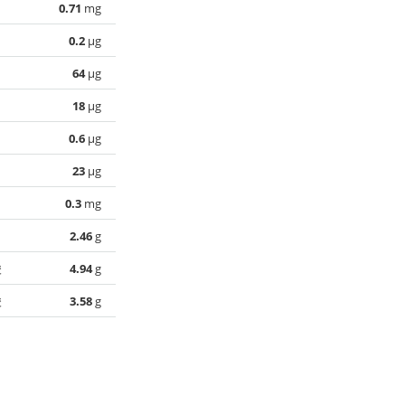
0.71
mg
0.2
µg
64
µg
18
µg
0.6
µg
23
µg
0.3
mg
2.46
g
酸
4.94
g
酸
3.58
g