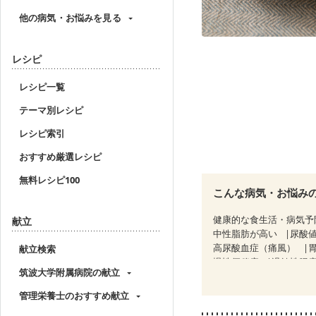
他の病気・お悩みを見る
レシピ
レシピ一覧
テーマ別レシピ
レシピ索引
おすすめ厳選レシピ
無料レシピ100
こんな病気・お悩み
健康的な食生活・病気予
献立
中性脂肪が高い
尿酸
高尿酸血症（痛風）
献立検索
慢性便秘症
過敏性腸症
筑波大学附属病院の献立
糖尿病性腎症（第３期）
乳がん（ホルモン療法中
管理栄養士のおすすめ献立
飲み込みにくい
味の