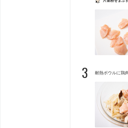
片栗粉をまぶ
3
耐熱ボウルに鶏