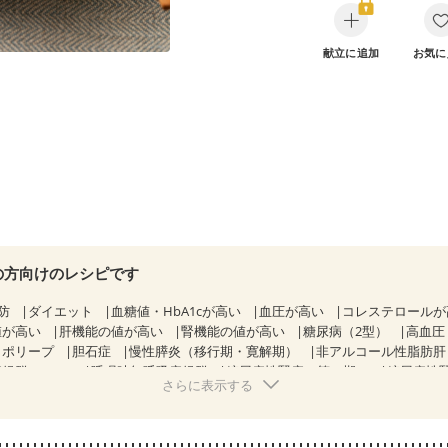
献立に追加
お気に
の方向けのレシピです
防
ダイエット
血糖値・HbA1cが高い
血圧が高い
コレステロール
値が高い
肝機能の値が高い
腎機能の値が高い
糖尿病（2型）
高血圧
胃ポリープ
胆石症
慢性膵炎（移行期・寛解期）
非アルコール性脂肪
候群（IBS）
睡眠時無呼吸症候群
糖尿病性腎症（第１期）
糖尿病性
さらに表示する
CKD（ステージ１）
CKD（ステージ２）
乳がん（抗がん剤治療中）
）
乳がん（放射線治療中）
乳がん治療を終えた方・経過観察中の方な
感じ方が変わった
食欲がない
妊娠中(初期)
妊婦健診・体重増加が気に