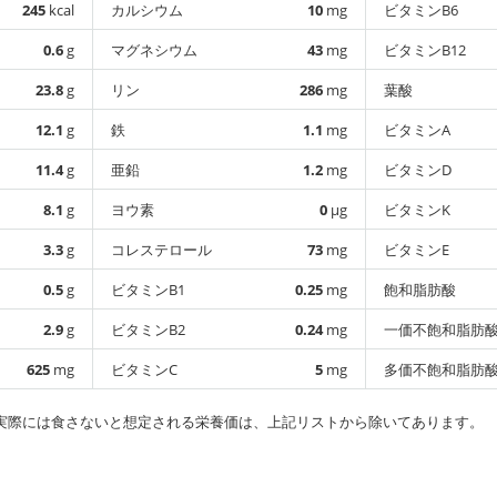
245
kcal
カルシウム
10
mg
ビタミンB6
0.6
g
マグネシウム
43
mg
ビタミンB12
23.8
g
リン
286
mg
葉酸
12.1
g
鉄
1.1
mg
ビタミンA
11.4
g
亜鉛
1.2
mg
ビタミンD
8.1
g
ヨウ素
0
µg
ビタミンK
3.3
g
コレステロール
73
mg
ビタミンE
0.5
g
ビタミンB1
0.25
mg
飽和脂肪酸
2.9
g
ビタミンB2
0.24
mg
一価不飽和脂肪
625
mg
ビタミンC
5
mg
多価不飽和脂肪
実際には食さないと想定される栄養価は、上記リストから除いてあります。