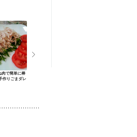
娠糖尿病(初期)
ね肉で簡単に棒
バジルチキン
鶏肉となすのさっぱ
電子レンジで
 手作りごまダレ
り中華だれ
蒸し鶏