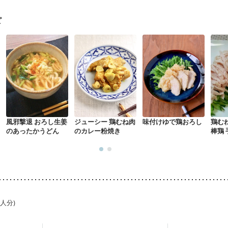
る（初期）
妊婦健診・血糖値が気になる（初期）
妊娠高血圧(中期)
妊
混合栄養）
産後（ミルク）
骨折
骨粗しょう症
関節リウマチ
乾癬
ピ
た体作り）
低栄養予防
貧血対策
ニキビ・肌荒れ
妊活中
更年期
風邪撃退 おろし生姜
ジューシー 鶏むね肉
味付けゆで鶏おろし
鶏む
のあったかうどん
のカレー粉焼き
棒鶏
1人分)