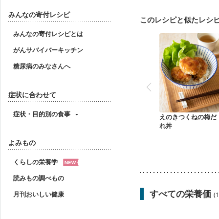
妊婦健診・血圧が気にな
産後（母乳）
産後（
みんなの寄付レシピ
このレシピと似たレシ
フレイル（年齢に合わせ
みんなの寄付レシピとは
がんサバイバーキッチン
糖尿病のみなさんへ
症状に合わせて
症状・目的別の食事
えのきつくねの梅だ
れ丼
よみもの
くらしの栄養学
読みもの調べもの
すべての栄養価
月刊おいしい健康
(