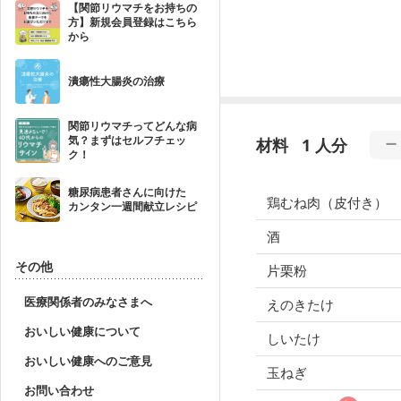
【関節リウマチをお持ちの
方】新規会員登録はこちら
から
潰瘍性大腸炎の治療
関節リウマチってどんな病
気？まずはセルフチェッ
材料
1 人分
ク！
糖尿病患者さんに向けた
鶏むね肉（皮付き）
カンタン一週間献立レシピ
酒
その他
片栗粉
医療関係者のみなさまへ
えのきたけ
おいしい健康について
しいたけ
おいしい健康へのご意見
玉ねぎ
お問い合わせ