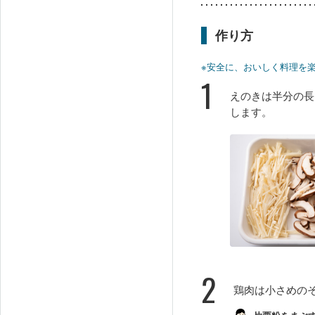
作り方
※安全に、おいしく料理を
1
えのきは半分の長
します。
2
鶏肉は小さめの