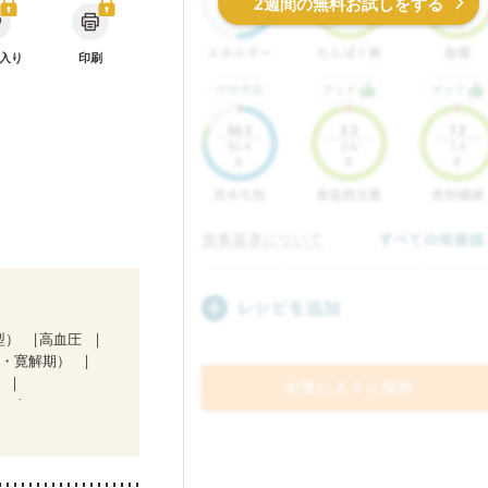
2週間の無料お試しをする
入り
印刷
型）
高血圧
期・寛解期）
）
）
経過観察中の方
)