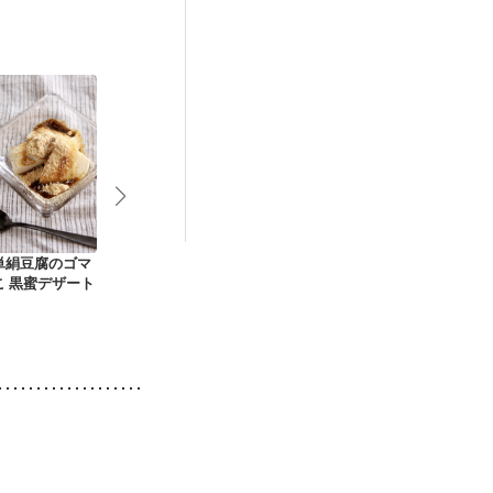
後（混合栄養）
）
更年期
単絹豆腐のゴマ
お豆腐でしっとり焼
ふわふわ お豆腐とき
梅ヶ枝餅
こ 黒蜜デザート
きドーナッツ
な粉のケーキ