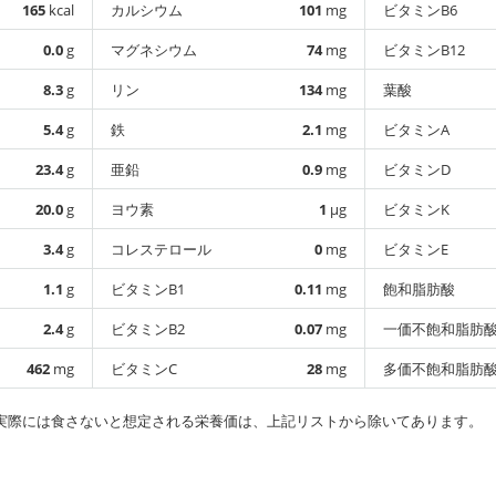
165
kcal
カルシウム
101
mg
ビタミンB6
0.0
g
マグネシウム
74
mg
ビタミンB12
8.3
g
リン
134
mg
葉酸
5.4
g
鉄
2.1
mg
ビタミンA
23.4
g
亜鉛
0.9
mg
ビタミンD
20.0
g
ヨウ素
1
µg
ビタミンK
3.4
g
コレステロール
0
mg
ビタミンE
1.1
g
ビタミンB1
0.11
mg
飽和脂肪酸
2.4
g
ビタミンB2
0.07
mg
一価不飽和脂肪
462
mg
ビタミンC
28
mg
多価不飽和脂肪
実際には食さないと想定される栄養価は、上記リストから除いてあります。