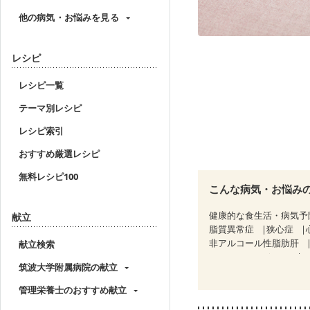
他の病気・お悩みを見る
レシピ
レシピ一覧
テーマ別レシピ
レシピ索引
おすすめ厳選レシピ
無料レシピ100
こんな病気・お悩み
健康的な食生活・病気予
献立
脂質異常症
狭心症
非アルコール性脂肪肝
献立検索
CKD（ステージ１）
C
筑波大学附属病院の献立
乳がん（放射線治療中）
大腸がん治療を終えた方
管理栄養士のおすすめ献立
妊婦健診・体重増加が気