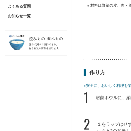
※ 材料は野菜の皮、肉
よくある質問
お知らせ一覧
作り方
※安全に、おいしく料理を
1
耐熱ボウルに、絹
2
１をラップはせず
にあと3分加熱し