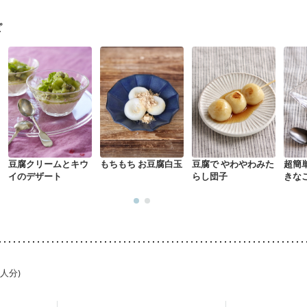
なる（初期）
妊娠高血圧(中期)
妊娠糖尿病(初期)
産後（母乳）
産
骨粗しょう症
関節リウマチ
乾癬
フレイル（年齢に合わせた体作り
ピ
豆腐クリームとキウ
もちもち お豆腐白玉
豆腐で やわやわみた
超簡
イのデザート
らし団子
きな
1人分)