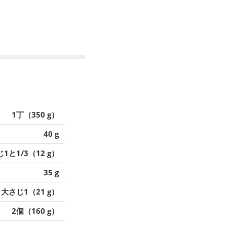
1丁（350 g）
40 g
1と1/3（12 g）
35 g
大さじ1（21 g）
2個（160 g）