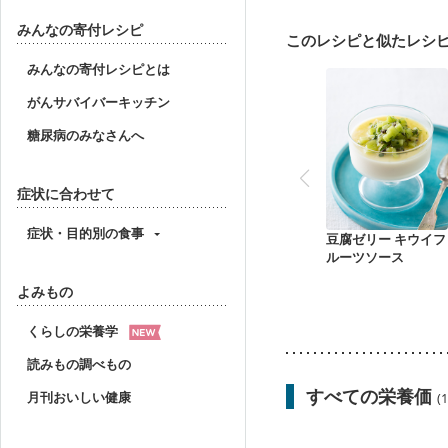
妊婦健診・血糖値が気に
産後（ミルク）
骨折
みんなの寄付レシピ
このレシピと似たレシ
みんなの寄付レシピとは
がんサバイバーキッチン
糖尿病のみなさんへ
症状に合わせて
症状・目的別の食事
豆腐ゼリー キウイフ
ルーツソース
よみもの
くらしの栄養学
読みもの調べもの
すべての栄養価
月刊おいしい健康
(