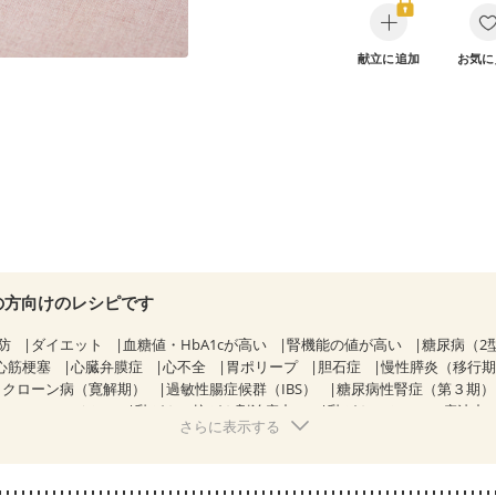
献立に追加
お気に
の方向けのレシピです
防
ダイエット
血糖値・HbA1cが高い
腎機能の値が高い
糖尿病（2
心筋梗塞
心臓弁膜症
心不全
胃ポリープ
胆石症
慢性膵炎（移行
クローン病（寛解期）
過敏性腸症候群（IBS）
糖尿病性腎症（第３期
KD（ステージ２）
乳がん（抗がん剤治療中）
乳がん（ホルモン療法中
さらに表示する
乳がん治療を終えた方・経過観察中の方など
胃がん治療を終えた方・
・経過観察中の方
大腸がん（放射線治療中）
食欲がない
妊娠中(初期
になる（初期）
妊婦健診・血圧が気になる（初期）