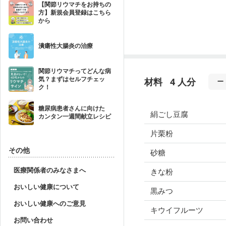
【関節リウマチをお持ちの
方】新規会員登録はこちら
から
潰瘍性大腸炎の治療
関節リウマチってどんな病
気？まずはセルフチェッ
材料
4 人分
ク！
糖尿病患者さんに向けた
絹ごし豆腐
カンタン一週間献立レシピ
片栗粉
その他
砂糖
医療関係者のみなさまへ
きな粉
おいしい健康について
黒みつ
おいしい健康へのご意見
キウイフルーツ
お問い合わせ