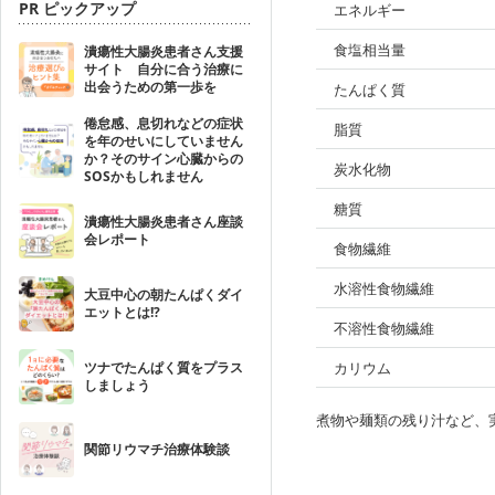
PR ピックアップ
エネルギー
食塩相当量
潰瘍性大腸炎患者さん支援
サイト 自分に合う治療に
出会うための第一歩を
たんぱく質
倦怠感、息切れなどの症状
脂質
を年のせいにしていません
か？そのサイン心臓からの
炭水化物
SOSかもしれません
糖質
潰瘍性大腸炎患者さん座談
会レポート
食物繊維
水溶性食物繊維
大豆中心の朝たんぱくダイ
エットとは!?
不溶性食物繊維
ツナでたんぱく質をプラス
カリウム
しましょう
煮物や麺類の残り汁など、
関節リウマチ治療体験談