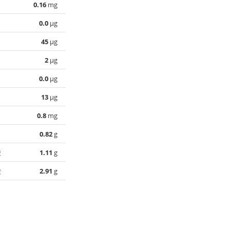
0.16
mg
0.0
µg
45
µg
2
µg
0.0
µg
13
µg
0.8
mg
0.82
g
酸
1.11
g
酸
2.91
g