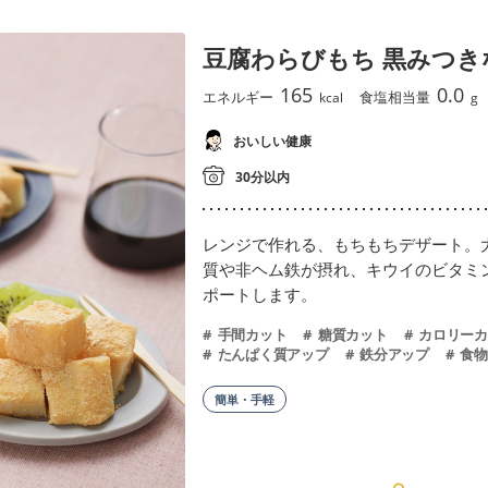
豆腐わらびもち 黒みつき
165
0.0
エネルギー
食塩相当量
kcal
g
おいしい健康
30分以内
レンジで作れる、もちもちデザート。
質や非ヘム鉄が摂れ、キウイのビタミ
ポートします。
手間カット
糖質カット
カロリーカ
たんぱく質アップ
鉄分アップ
食物
簡単・手軽