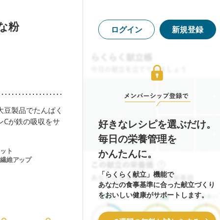
な粉
ログイン
新規登録
大豆製品でたんぱく
ンCが鉄の吸収をサ
好きなレシピを選ぶだけ。
毎日の栄養管理を
ット
かんたんに。
繊維アップ
「らくらく献立」機能で
あなたの食事基準に合った献立づくり
をおいしい健康がサポートします。