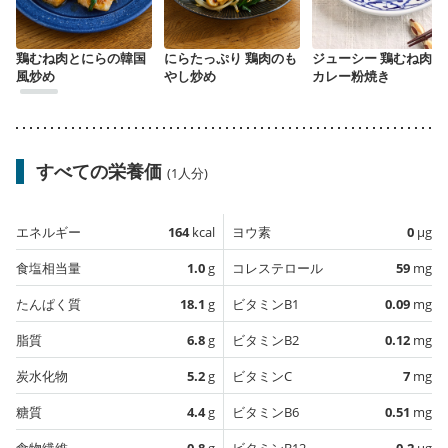
鶏むね肉とにらの韓国
にらたっぷり 鶏肉のも
ジューシー 鶏むね肉の
風炒め
やし炒め
カレー粉焼き
すべての栄養価
(1人分)
エネルギー
164
kcal
ヨウ素
0
µg
食塩相当量
1.0
g
コレステロール
59
mg
たんぱく質
18.1
g
ビタミンB1
0.09
mg
脂質
6.8
g
ビタミンB2
0.12
mg
炭水化物
5.2
g
ビタミンC
7
mg
糖質
4.4
g
ビタミンB6
0.51
mg
食物繊維
0.8
g
ビタミンB12
0.2
µg