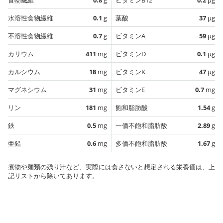
水溶性食物繊維
0.1
g
葉酸
37
µg
不溶性食物繊維
0.7
g
ビタミンA
59
µg
カリウム
411
mg
ビタミンD
0.1
µg
カルシウム
18
mg
ビタミンK
47
µg
マグネシウム
31
mg
ビタミンE
0.7
mg
リン
181
mg
飽和脂肪酸
1.54
g
鉄
0.5
mg
一価不飽和脂肪酸
2.89
g
亜鉛
0.6
mg
多価不飽和脂肪酸
1.67
g
煮物や麺類の残り汁など、実際には食さないと想定される栄養価は、上
記リストから除いてあります。