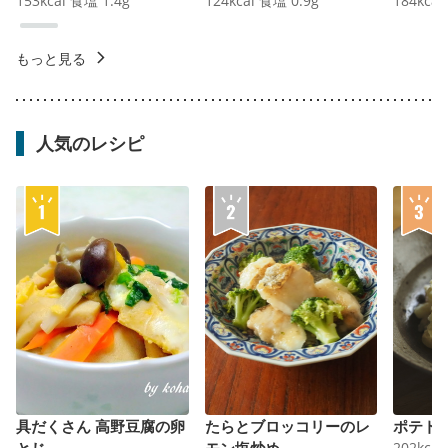
153
kcal
食塩
1.4
g
124
kcal
食塩
0.9
g
184
kcal
もっと見る
人気のレシピ
具だくさん 高野豆腐の卵
たらとブロッコリーのレ
ポテト
とじ
モン塩炒め
202
kcal