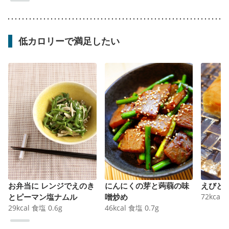
低カロリーで満足したい
お弁当に レンジでえのき
にんにくの芽と蒟蒻の味
えびと
とピーマン塩ナムル
噌炒め
72
kcal
29
kcal
食塩
0.6
g
46
kcal
食塩
0.7
g