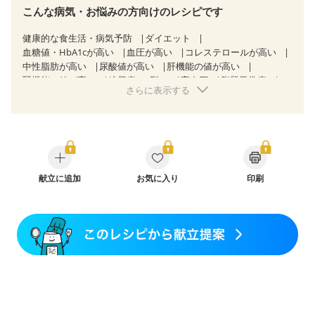
こんな病気・お悩みの方向けのレシピです
健康的な食生活・病気予防
ダイエット
血糖値・HbA1cが高い
血圧が高い
コレステロールが高い
中性脂肪が高い
尿酸値が高い
肝機能の値が高い
腎機能の値が高い
糖尿病（2型）
高血圧
脂質異常症
さらに表示する
高尿酸血症（痛風）
狭心症
心筋梗塞
心臓弁膜症
心不全
胃炎
胃ポリープ
消化性潰瘍（胃・十二指腸潰瘍）
逆流性食道炎
胆石症
慢性膵炎（移行期・寛解期）
痔
過敏性腸症候群（IBS）
糖尿病性腎症（第３期）
CKD（ステージ１）
CKD（ステージ２）
CKD（ステージ３b）
乳がん（抗がん剤治療中）
献立に追加
お気に入り
乳がん（ホルモン療法中）
印刷
乳がん（放射線治療中）
乳がん治療を終えた方・経過観察中の方など
大腸がん（放射線治療中）
飲み込みにくい
食欲がない
消化不良
妊娠中(初期)
妊婦健診・体重増加が気になる（初期）
妊婦健診・血圧が気になる（初期）
妊婦健診・血糖値が気になる（初期）
妊娠高血圧(中期)
妊娠糖尿病(初期)
産後（母乳）
産後（混合栄養）
産後（ミルク）
骨折
骨粗しょう症
関節リウマチ