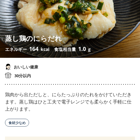
蒸し鶏のにらだれ
164
1.0
エネルギー
kcal
食塩相当量
g
おいしい健康
30分以内
鶏肉から出ただしと、にらたっぷりのたれをかけていただき
ます。蒸し鶏はひと工夫で電子レンジでも柔らかく手軽に仕
上がります。
食材少なめ