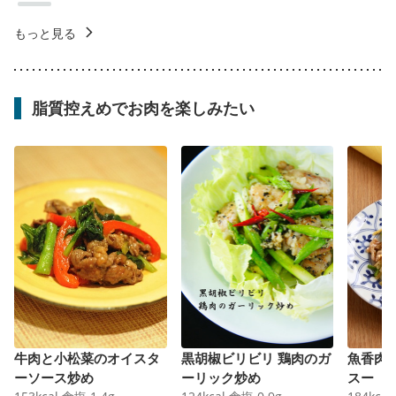
もっと見る
脂質控えめでお肉を楽しみたい
牛肉と小松菜のオイスタ
黒胡椒ビリビリ 鶏肉のガ
魚香肉
ーソース炒め
ーリック炒め
スー