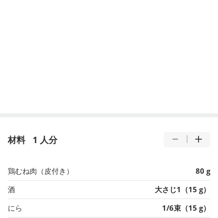
材料
1 人分
鶏むね肉（皮付き）
80 g
酒
大さじ1（15 g）
にら
1/6束（15 g）