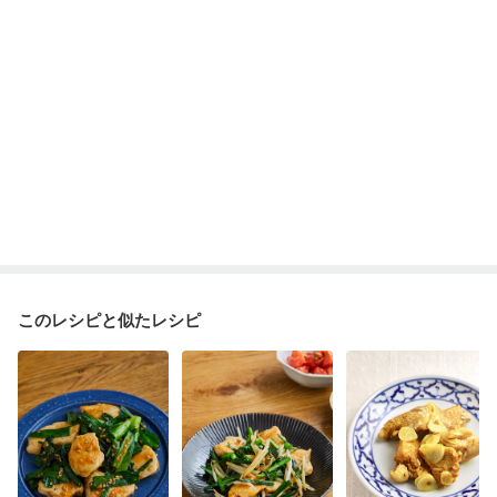
乾癬
フレイル（年齢に合わせた体作り）
低栄養予防
貧血対策
ニキビ・肌荒れ
妊活中
更年期
このレシピと似たレシピ