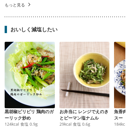
もっと見る
おいしく減塩したい
黒胡椒ビリビリ 鶏肉のガ
お弁当に レンジでえのき
魚香肉
ーリック炒め
とピーマン塩ナムル
スー
124
kcal
食塩
0.9
g
29
kcal
食塩
0.6
g
184
kcal