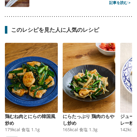
記事を読む >
このレシピを見た人に人気のレシピ
鶏むね肉とにらの韓国風
にらたっぷり 鶏肉のもや
ジュー
炒め
し炒め
レー粉
179
kcal
食塩
1.1
g
165
kcal
食塩
1.3
g
142
kcal