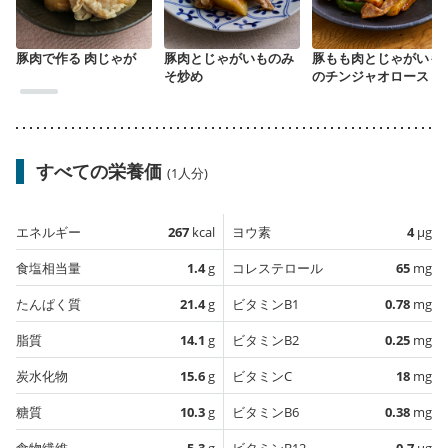
豚肉で作る 肉じゃが
豚肉とじゃがいものみ
豚もも肉とじゃがいも
そ炒め
のチンジャオロース
すべての栄養価
(1人分)
エネルギー
267
kcal
ヨウ素
4
µg
食塩相当量
1.4
g
コレステロール
65
mg
たんぱく質
21.4
g
ビタミンB1
0.78
mg
脂質
14.1
g
ビタミンB2
0.25
mg
炭水化物
15.6
g
ビタミンC
18
mg
糖質
10.3
g
ビタミンB6
0.38
mg
食物繊維
5.3
g
ビタミンB12
0.7
µg