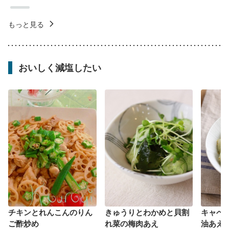
もっと見る
おいしく減塩したい
チキンとれんこんのりん
きゅうりとわかめと貝割
キャベ
ご酢炒め
れ菜の梅肉あえ
油あえ