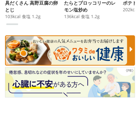
具だくさん 高野豆腐の卵
たらとブロッコリーのレ
ポテト
とじ
モン塩炒め
202
kcal
103
kcal
食塩
1.2
g
136
kcal
食塩
1.2
g