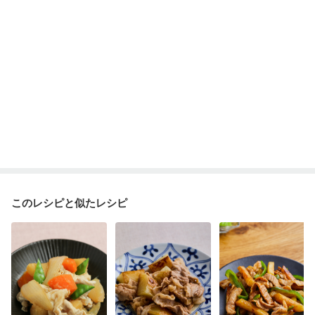
貧血対策
ニキビ・肌荒れ
妊活中
更年期
このレシピと似たレシピ