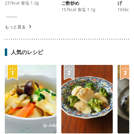
237
kcal
食塩
1.3
g
ご酢炒め
げ
157
kcal
食塩
1.1
g
165
kcal
もっと見る
人気のレシピ