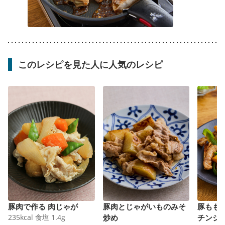
このレシピを見た人に人気のレシピ
豚肉で作る 肉じゃが
豚肉とじゃがいものみそ
豚もも
235
kcal
食塩
1.4
g
炒め
チンジ