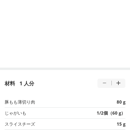
材料
1 人分
豚もも薄切り肉
80 g
じゃがいも
1/2個（60 g）
スライスチーズ
15 g