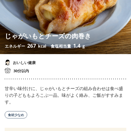
じゃがいもとチーズの肉巻き
267
1.4
エネルギー
kcal
食塩相当量
g
おいしい健康
30分以内
甘辛い味付けに、じゃがいもとチーズの組み合わせは食べ盛
りの子どももよろこぶ一品。味がよく絡み、ご飯がすすみま
す。
食材少なめ