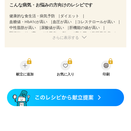
こんな病気・お悩みの方向けのレシピです
健康的な食生活・病気予防
ダイエット
血糖値・HbA1cが高い
血圧が高い
コレステロールが高い
中性脂肪が高い
尿酸値が高い
肝機能の値が高い
腎機能の値が高い
糖尿病（2型）
高血圧
脂質異常症
さらに表示する
高尿酸血症（痛風）
狭心症
心筋梗塞
心臓弁膜症
心不全
胆石症
慢性膵炎（移行期・寛解期）
非アルコール性脂肪肝
痔
慢性便秘症
過敏性腸症候群（IBS）
睡眠時無呼吸症候群
糖尿病性腎症（第１期）
糖尿病性腎症（第２期）
糖尿病性腎症（第３期）
CKD（ステージ１）
CKD（ステージ２）
献立に追加
乳がん（抗がん剤治療中）
お気に入り
印刷
乳がん（ホルモン療法中）
乳がん（放射線治療中）
乳がん治療を終えた方・経過観察中の方など
飲み込みにくい
妊娠中(初期)
妊婦健診・体重増加が気になる（初期）
妊婦健診・血圧が気になる（初期）
妊婦健診・血糖値が気になる（初期）
妊娠高血圧(中期)
妊娠糖尿病(初期)
産後（母乳）
産後（混合栄養）
産後（ミルク）
骨折
骨粗しょう症
関節リウマチ
乾癬
フレイル（年齢に合わせた体作り）
低栄養予防