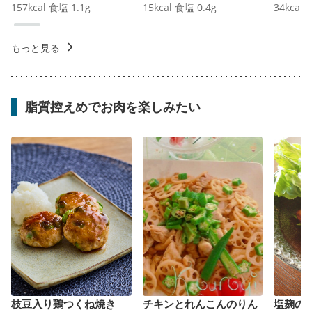
157
kcal
食塩
1.1
g
15
kcal
食塩
0.4
g
34
kcal
もっと見る
脂質控えめでお肉を楽しみたい
枝豆入り鶏つくね焼き
チキンとれんこんのりん
塩麹の