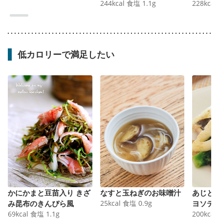
244
kcal
食塩
1.1
g
228
kcal
低カロリーで満足したい
かにかまと豆苗入り きざ
なすと玉ねぎのお味噌汁
あじと
み昆布のきんぴら風
25
kcal
食塩
0.9
g
ヨソテ
69
kcal
食塩
1.1
g
200
kcal