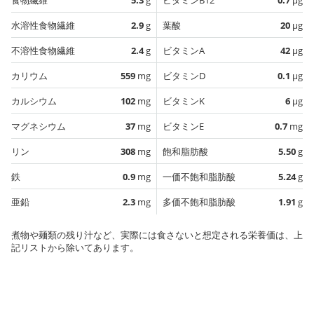
水溶性食物繊維
2.9
g
葉酸
20
µg
不溶性食物繊維
2.4
g
ビタミンA
42
µg
カリウム
559
mg
ビタミンD
0.1
µg
カルシウム
102
mg
ビタミンK
6
µg
マグネシウム
37
mg
ビタミンE
0.7
mg
リン
308
mg
飽和脂肪酸
5.50
g
鉄
0.9
mg
一価不飽和脂肪酸
5.24
g
亜鉛
2.3
mg
多価不飽和脂肪酸
1.91
g
煮物や麺類の残り汁など、実際には食さないと想定される栄養価は、上
記リストから除いてあります。