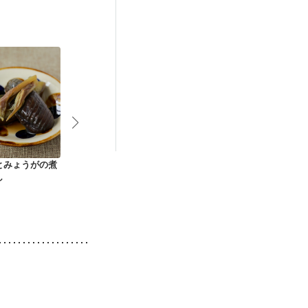
更年期
とみょうがの煮
まるごとトマトの煮
なすとこんにゃくの
なすの煮びた
し
浸し
ピリ辛煮