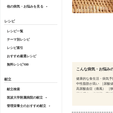
他の病気・お悩みを見る
レシピ
レシピ一覧
テーマ別レシピ
レシピ索引
おすすめ厳選レシピ
無料レシピ100
こんな病気・お悩み
健康的な食生活・病気予
献立
中性脂肪が高い
尿酸
高尿酸血症（痛風）
献立検索
慢性膵炎（移行期・寛解
筑波大学附属病院の献立
睡眠時無呼吸症候群
CKD（ステージ２）
管理栄養士のおすすめ献立
乳がん治療を終えた方・