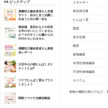
PR ピックアップ
エネルギー
食塩相当量
潰瘍性大腸炎患者さん支援
サイト 自分に合う治療に
出会うための第一歩を
たんぱく質
倦怠感、息切れなどの症状
脂質
を年のせいにしていません
か？そのサイン心臓からの
炭水化物
SOSかもしれません
糖質
潰瘍性大腸炎患者さん座談
会レポート
食物繊維
水溶性食物繊維
大豆中心の朝たんぱくダイ
エットとは!?
不溶性食物繊維
ツナでたんぱく質をプラス
カリウム
しましょう
煮物や麺類の残り汁など、
関節リウマチ治療体験談