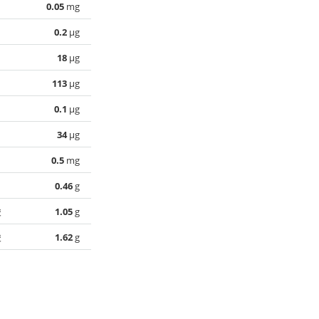
0.05
mg
0.2
µg
18
µg
113
µg
0.1
µg
34
µg
0.5
mg
0.46
g
酸
1.05
g
酸
1.62
g