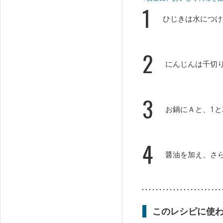
1
ひじきは水につけ
2
にんじんは千切
3
お鍋にＡと、1と
4
醤油を加え、さ
このレシピに使