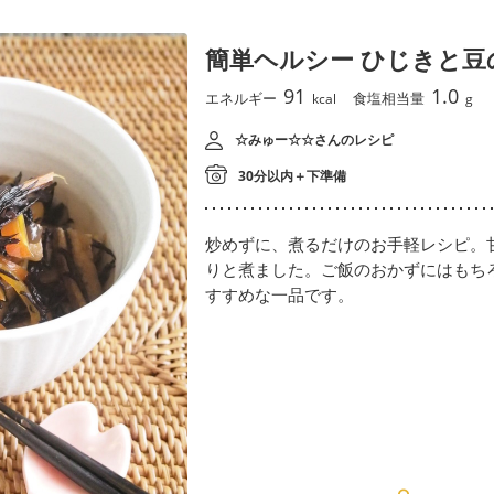
簡単ヘルシー ひじきと豆
91
1.0
エネルギー
食塩相当量
kcal
g
☆みゅー☆☆さんのレシピ
30分以内＋下準備
炒めずに、煮るだけのお手軽レシピ。
りと煮ました。ご飯のおかずにはもち
すすめな一品です。