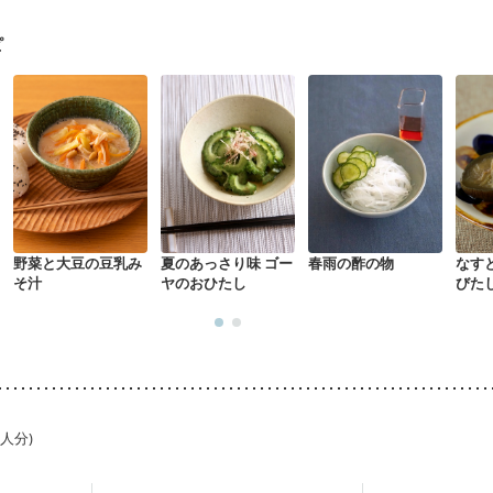
フレイル（年齢に合わせた体作り）
貧血対策
ニキビ・肌荒れ
妊活中
ピ
野菜と大豆の豆乳み
夏のあっさり味 ゴー
春雨の酢の物
なす
そ汁
ヤのおひたし
びた
1人分)