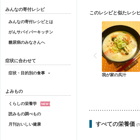
関節リウマチ
乾癬
みんなの寄付レシピ
このレシピと似たレシ
みんなの寄付レシピとは
がんサバイバーキッチン
糖尿病のみなさんへ
症状に合わせて
症状・目的別の食事
我が家の呉汁
よみもの
くらしの栄養学
読みもの調べもの
すべての栄養価
月刊おいしい健康
(