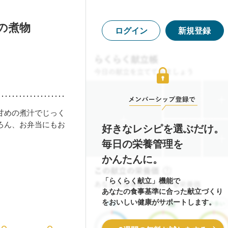
の煮物
ログイン
新規登録
甘めの煮汁でじっく
ろん、お弁当にもお
好きなレシピを選ぶだけ。
毎日の栄養管理を
かんたんに。
「らくらく献立」機能で
あなたの食事基準に合った献立づくり
をおいしい健康がサポートします。