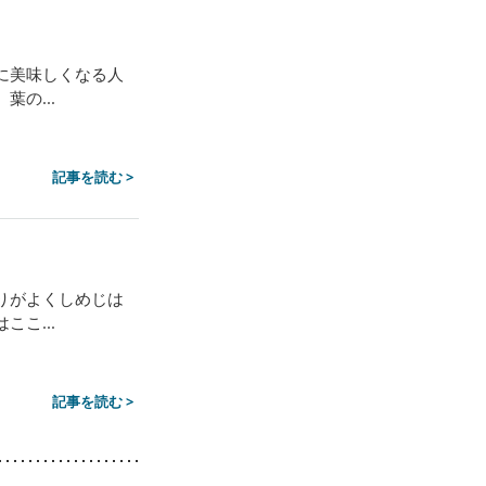
に美味しくなる人
の...
記事を読む >
りがよくしめじは
こ...
記事を読む >