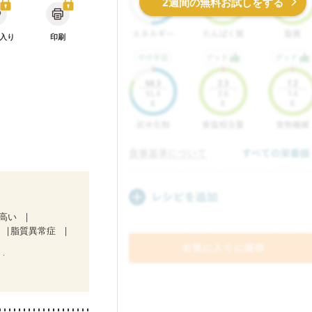
2週間の無料お試しをする
入り
印刷
が高い
脂質異常症
療中）
骨折