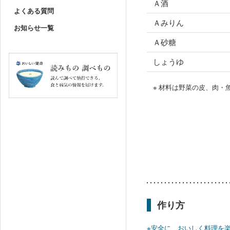
Ａ酒
よくある質問
Ａみりん
お知らせ一覧
Ａ砂糖
しょうゆ
※ 材料は野菜の皮、肉
作り方
※安全に、おいしく料理を