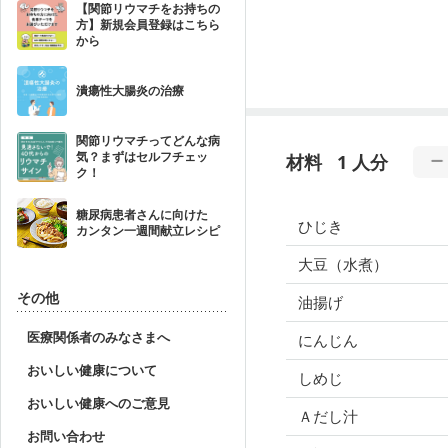
【関節リウマチをお持ちの
方】新規会員登録はこちら
から
潰瘍性大腸炎の治療
関節リウマチってどんな病
気？まずはセルフチェッ
材料
1 人分
ク！
糖尿病患者さんに向けた
ひじき
カンタン一週間献立レシピ
大豆（水煮）
その他
油揚げ
医療関係者のみなさまへ
にんじん
おいしい健康について
しめじ
おいしい健康へのご意見
Ａだし汁
お問い合わせ