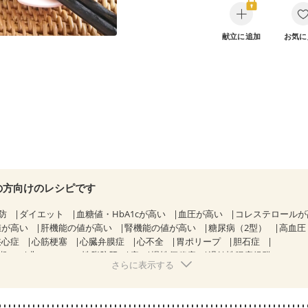
献立に追加
お気に
の方向けのレシピです
防
ダイエット
血糖値・HbA1cが高い
血圧が高い
コレステロール
値が高い
肝機能の値が高い
腎機能の値が高い
糖尿病（2型）
高血圧
狭心症
心筋梗塞
心臓弁膜症
心不全
胃ポリープ
胆石症
期）
非アルコール性脂肪肝
痔
慢性便秘症
過敏性腸症候群（IBS）
さらに表示する
糖尿病性腎症（第１期）
糖尿病性腎症（第２期）
CKD（ステージ１）
乳がん（抗がん剤治療中）
乳がん（ホルモン療法中）
乳がん（放射線治
経過観察中の方など
産後（母乳）
産後（混合栄養）
産後（ミルク）