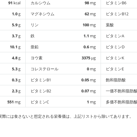
91
kcal
カルシウム
98
mg
ビタミンB6
1.0
g
マグネシウム
62
mg
ビタミンB12
5.9
g
リン
100
mg
葉酸
3.7
g
鉄
1.1
mg
ビタミンA
10.1
g
亜鉛
0.6
mg
ビタミンD
4.8
g
ヨウ素
3375
µg
ビタミンK
5.3
g
コレステロール
0
mg
ビタミンE
0.3
g
ビタミンB1
0.05
mg
飽和脂肪酸
2.3
g
ビタミンB2
0.07
mg
一価不飽和脂肪
551
mg
ビタミンC
1
mg
多価不飽和脂肪
実際には食さないと想定される栄養価は、上記リストから除いてあります。