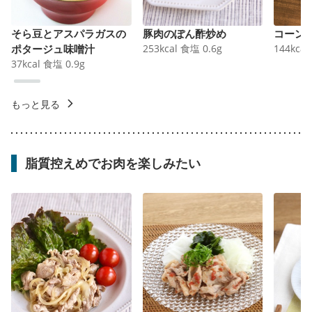
そら豆とアスパラガスの
豚肉のぽん酢炒め
コーン
ポタージュ味噌汁
253
kcal
食塩
0.6
g
144
kcal
37
kcal
食塩
0.9
g
もっと見る
脂質控えめでお肉を楽しみたい