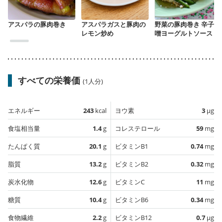
アスパラの豚肉巻き
アスパラガスと豚肉の
野菜の豚肉巻き 辛子味
レモン炒め
噌ヨーグルトソース
すべての栄養価
(1人分)
エネルギー
243
kcal
ヨウ素
3
µg
食塩相当量
1.4
g
コレステロール
59
mg
たんぱく質
20.1
g
ビタミンB1
0.74
mg
脂質
13.2
g
ビタミンB2
0.32
mg
炭水化物
12.6
g
ビタミンC
11
mg
糖質
10.4
g
ビタミンB6
0.34
mg
食物繊維
2.2
g
ビタミンB12
0.7
µg