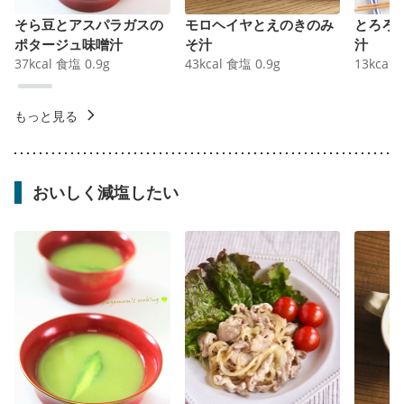
そら豆とアスパラガスの
モロヘイヤとえのきのみ
とろろ
ポタージュ味噌汁
そ汁
汁
37
kcal
食塩
0.9
g
43
kcal
食塩
0.9
g
13
kcal
もっと見る
おいしく減塩したい