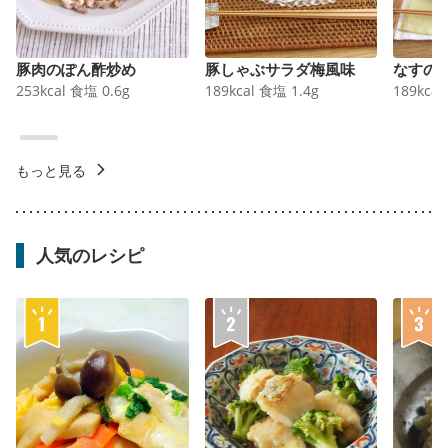
豚肉のぽん酢炒め
豚しゃぶサラダ梅風味
なすの
253
kcal
食塩
0.6
g
189
kcal
食塩
1.4
g
189
kcal
もっと見る
人気のレシピ