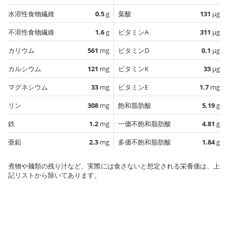
水溶性食物繊維
0.5
g
葉酸
131
µg
不溶性食物繊維
1.6
g
ビタミンA
311
µg
カリウム
561
mg
ビタミンD
0.1
µg
カルシウム
121
mg
ビタミンK
33
µg
マグネシウム
33
mg
ビタミンE
1.7
mg
リン
308
mg
飽和脂肪酸
5.19
g
鉄
1.2
mg
一価不飽和脂肪酸
4.81
g
亜鉛
2.3
mg
多価不飽和脂肪酸
1.84
g
煮物や麺類の残り汁など、実際には食さないと想定される栄養価は、上
記リストから除いてあります。