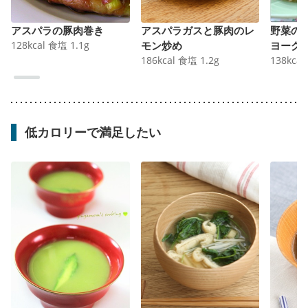
アスパラの豚肉巻き
アスパラガスと豚肉のレ
野菜の
128
kcal
食塩
1.1
g
モン炒め
ヨーグ
186
kcal
食塩
1.2
g
138
kcal
低カロリーで満足したい