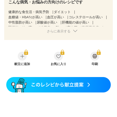
こんな病気・お悩みの方向けのレシピです
健康的な食生活・病気予防
ダイエット
血糖値・HbA1cが高い
血圧が高い
コレステロールが高い
中性脂肪が高い
尿酸値が高い
肝機能の値が高い
腎機能の値が高い
糖尿病（2型）
高血圧
脂質異常症
さらに表示する
高尿酸血症（痛風）
狭心症
心筋梗塞
心臓弁膜症
心不全
胃ポリープ
胆石症
慢性膵炎（移行期・寛解期）
非アルコール性脂肪肝
痔
慢性便秘症
過敏性腸症候群（IBS）
睡眠時無呼吸症候群
糖尿病性腎症（第１期）
糖尿病性腎症（第２期）
糖尿病性腎症（第３期）
CKD（ステージ１）
CKD（ステージ２）
献立に追加
乳がん（抗がん剤治療中）
お気に入り
印刷
乳がん（ホルモン療法中）
乳がん（放射線治療中）
乳がん治療を終えた方・経過観察中の方など
飲み込みにくい
妊娠中(初期)
妊婦健診・体重増加が気になる（初期）
妊婦健診・血圧が気になる（初期）
妊婦健診・血糖値が気になる（初期）
妊娠高血圧(中期)
妊娠糖尿病(初期)
産後（母乳）
産後（混合栄養）
産後（ミルク）
骨折
骨粗しょう症
関節リウマチ
乾癬
フレイル（年齢に合わせた体作り）
低栄養予防
貧血対策
ニキビ・肌荒れ
妊活中
更年期