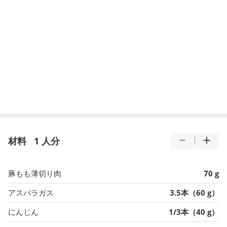
材料
1 人分
豚もも薄切り肉
70 g
アスパラガス
3.5本（60 g）
にんじん
1/3本（40 g）