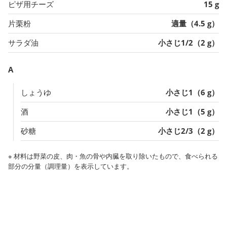
ピザ用チーズ
15 g
片栗粉
適量（4.5 g）
サラダ油
小さじ1/2（2 g）
A
しょうゆ
小さじ1（6 g）
酒
小さじ1（5 g）
砂糖
小さじ2/3（2 g）
※ 材料は野菜の皮、肉・魚の骨や内臓を取り除いたもので、食べられる
部分の分量（調理量）を表示しています。