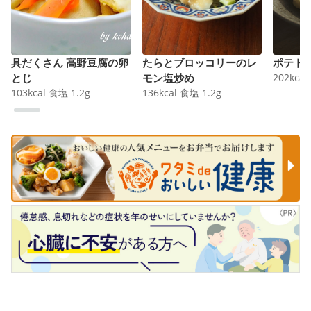
具だくさん 高野豆腐の卵
たらとブロッコリーのレ
ポテト
とじ
モン塩炒め
202
kcal
103
kcal
食塩
1.2
g
136
kcal
食塩
1.2
g