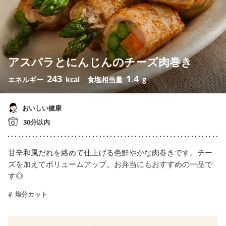
アスパラとにんじんのチーズ肉巻き
243
1.4
エネルギー
kcal
食塩相当量
g
おいしい健康
30分以内
甘辛和風だれを絡めて仕上げる色鮮やかな肉巻きです。チー
ズを加えてボリュームアップ。お弁当にもおすすめの一品で
す◎
塩分カット