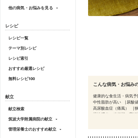
他の病気・お悩みを見る
レシピ
レシピ一覧
テーマ別レシピ
レシピ索引
おすすめ厳選レシピ
無料レシピ100
こんな病気・お悩み
健康的な食生活・病気予
献立
中性脂肪が高い
尿酸
高尿酸血症（痛風）
献立検索
慢性膵炎（移行期・寛解
筑波大学附属病院の献立
睡眠時無呼吸症候群
CKD（ステージ１）
C
管理栄養士のおすすめ献立
乳がん（ホルモン療法中