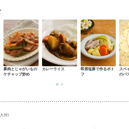
がない
妊娠中(初期)
妊婦健診・体重増加が気になる（初期）
る（初期）
妊婦健診・血糖値が気になる（初期）
妊娠高血圧(中期)
妊
ピ
混合栄養）
産後（ミルク）
骨折
骨粗しょう症
関節リウマチ
乾癬
た体作り）
低栄養予防
貧血対策
ニキビ・肌荒れ
妊活中
更年期
豚肉とじゃがいもの
カレーライス
即席塩豚で作るポト
スペ
ケチャップ炒め
フ
のバ
1人分)