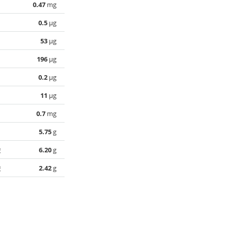
0.47
mg
0.5
µg
53
µg
196
µg
0.2
µg
11
µg
0.7
mg
5.75
g
酸
6.20
g
酸
2.42
g