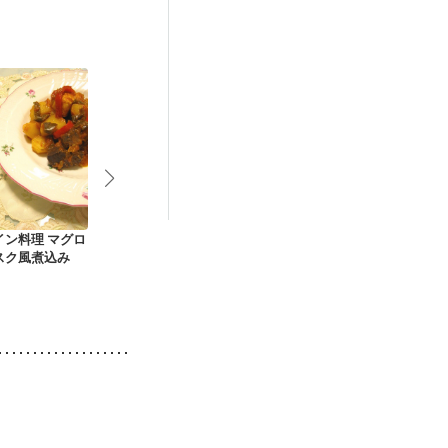
娠糖尿病(初期)
イン料理 マグロ
コロコロ夏野菜のハ
やわらかい豚の冷し
野菜とスズキ
スク風煮込み
ンバーグ
ゃぶサラダ
ル焼き