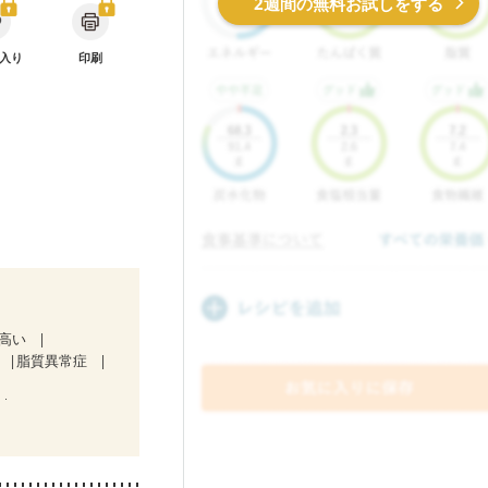
2週間の無料お試しをする
入り
印刷
が高い
脂質異常症
）
ど