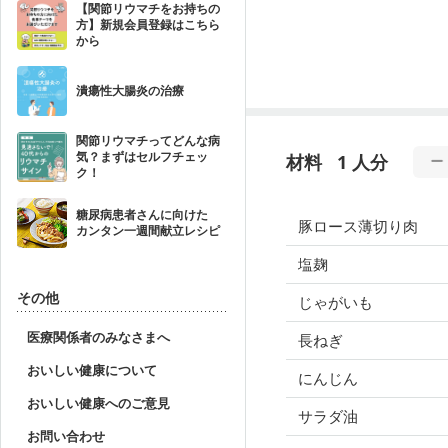
【関節リウマチをお持ちの
方】新規会員登録はこちら
から
潰瘍性大腸炎の治療
関節リウマチってどんな病
気？まずはセルフチェッ
材料
1 人分
ク！
糖尿病患者さんに向けた
豚ロース薄切り肉
カンタン一週間献立レシピ
塩麹
その他
じゃがいも
医療関係者のみなさまへ
長ねぎ
おいしい健康について
にんじん
おいしい健康へのご意見
サラダ油
お問い合わせ