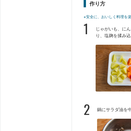
作り方
※安全に、おいしく料理を
1
じゃがいも、にん
り、塩麹を揉み込
2
鍋にサラダ油を