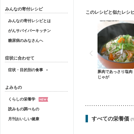
飲み込みにくい
食欲
妊婦健診・血圧が気にな
みんなの寄付レシピ
このレシピと似たレシ
産後（母乳）
産後（
フレイル（年齢に合わせ
みんなの寄付レシピとは
がんサバイバーキッチン
糖尿病のみなさんへ
症状に合わせて
症状・目的別の食事
豚肉であっさり塩肉
じゃが
よみもの
くらしの栄養学
読みもの調べもの
すべての栄養価
月刊おいしい健康
(