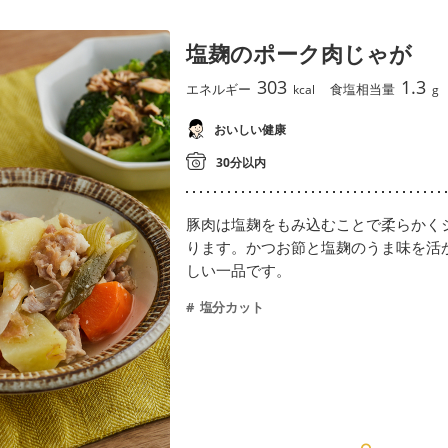
塩麹のポーク肉じゃが
303
1.3
エネルギー
食塩相当量
kcal
g
おいしい健康
30分以内
豚肉は塩麹をもみ込むことで柔らかく
ります。かつお節と塩麹のうま味を活
しい一品です。
塩分カット