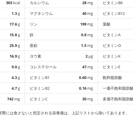
303
kcal
カルシウム
28
mg
ビタミンB6
1.3
g
マグネシウム
40
mg
ビタミンB12
17.6
g
リン
199
mg
葉酸
15.8
g
鉄
0.8
mg
ビタミンA
25.9
g
亜鉛
1.5
mg
ビタミンD
16.9
g
ヨウ素
2
µg
ビタミンK
9.0
g
コレステロール
47
mg
ビタミンE
4.3
g
ビタミンB1
0.60
mg
飽和脂肪酸
4.7
g
ビタミンB2
0.16
mg
一価不飽和脂肪
742
mg
ビタミンC
30
mg
多価不飽和脂肪
実際には食さないと想定される栄養価は、上記リストから除いてあります。