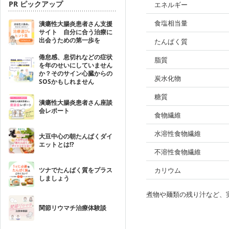
PR ピックアップ
エネルギー
食塩相当量
潰瘍性大腸炎患者さん支援
サイト 自分に合う治療に
出会うための第一歩を
たんぱく質
倦怠感、息切れなどの症状
脂質
を年のせいにしていません
か？そのサイン心臓からの
炭水化物
SOSかもしれません
糖質
潰瘍性大腸炎患者さん座談
会レポート
食物繊維
水溶性食物繊維
大豆中心の朝たんぱくダイ
エットとは!?
不溶性食物繊維
ツナでたんぱく質をプラス
カリウム
しましょう
煮物や麺類の残り汁など、
関節リウマチ治療体験談