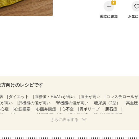
献立に追加
お気に
の方向けのレシピです
防
ダイエット
血糖値・HbA1cが高い
血圧が高い
コレステロール
値が高い
肝機能の値が高い
腎機能の値が高い
糖尿病（2型）
高血圧
狭心症
心筋梗塞
心臓弁膜症
心不全
胃ポリープ
胆石症
期）
非アルコール性脂肪肝
痔
慢性便秘症
過敏性腸症候群（IBS）
さらに表示する
糖尿病性腎症（第１期）
糖尿病性腎症（第２期）
糖尿病性腎症（第３期
KD（ステージ２）
CKD（ステージ３a）
乳がん（抗がん剤治療中）
）
乳がん（放射線治療中）
乳がん治療を終えた方・経過観察中の方な