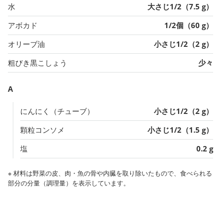
水
大さじ1/2（7.5 g）
アボカド
1/2個（60 g）
オリーブ油
小さじ1/2（2 g）
粗びき黒こしょう
少々
A
にんにく（チューブ）
小さじ1/2（2 g）
顆粒コンソメ
小さじ1/2（1.5 g）
塩
0.2 g
※ 材料は野菜の皮、肉・魚の骨や内臓を取り除いたもので、食べられる
部分の分量（調理量）を表示しています。