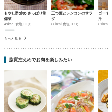
もやし酢炒め さっぱり常
三つ葉とレンコンのサラ
ゴーヤ
備菜
ダ
汁
49
kcal
食塩
0.0
g
66
kcal
食塩
0.1
g
61
kcal
もっと見る
脂質控えめでお肉を楽しみたい