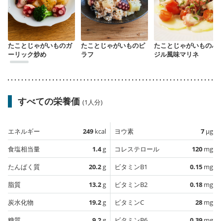
たことじゃがいものガ
たことじゃがいものピ
たことじゃがいものバ
ーリック炒め
ラフ
ジル風味マリネ
すべての栄養価
(1人分)
エネルギー
249
kcal
ヨウ素
7
µg
食塩相当量
1.4
g
コレステロール
120
mg
たんぱく質
20.2
g
ビタミンB1
0.15
mg
脂質
13.2
g
ビタミンB2
0.18
mg
炭水化物
19.2
g
ビタミンC
28
mg
糖質
9.2
g
ビタミンB6
0.39
mg