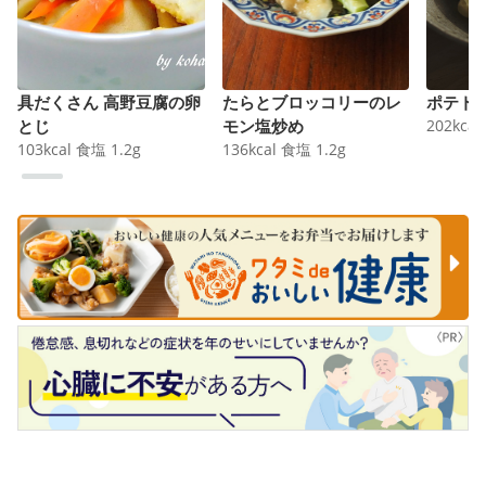
具だくさん 高野豆腐の卵
たらとブロッコリーのレ
ポテト
とじ
モン塩炒め
202
kcal
103
kcal
食塩
1.2
g
136
kcal
食塩
1.2
g