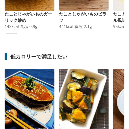
たことじゃがいものガー
たことじゃがいものピラ
たこと
リック炒め
フ
ル風味
143
kcal
食塩
0.9
g
441
kcal
食塩
2.1
g
95
kcal
低カロリーで満足したい