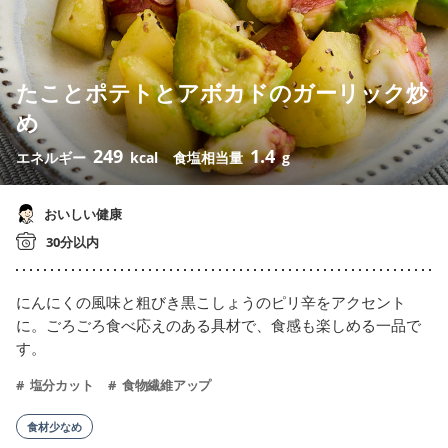
たことポテトとアボカドのガーリック炒
め
249
1.4
エネルギー
kcal
食塩相当量
g
おいしい健康
30分以内
にんにくの風味と粗びき黒こしょうのピリ辛をアクセント
に。ごろごろ食べ応えのある具材で、食感も楽しめる一品で
す。
塩分カット
食物繊維アップ
食材少なめ