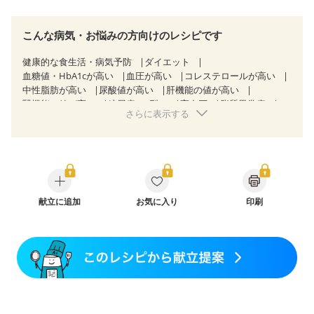
こんな病気・お悩みの方向けのレシピです
健康的な食生活・病気予防
ダイエット
血糖値・HbA1cが高い
血圧が高い
コレステロールが高い
中性脂肪が高い
尿酸値が高い
肝機能の値が高い
腎機能の値が高い
糖尿病（2型）
高血圧
脂質異常症
さらに表示する
高尿酸血症（痛風）
胃ポリープ
慢性膵炎（移行期・寛解期）
非アルコール性脂肪肝
痔
慢性便秘症
過敏性腸症候群（IBS）
睡眠時無呼吸症候群
糖尿病性腎症（第１期）
糖尿病性腎症（第２期）
糖尿病性腎症（第３期）
CKD（ステージ１）
CKD（ステージ２）
乳がん（抗がん剤治療中）
乳がん（ホルモン療法中）
献立に追加
お気に入り
乳がん（放射線治療中）
印刷
乳がん治療を終えた方・経過観察中の方など
妊娠中(初期)
妊婦健診・体重増加が気になる（初期）
妊婦健診・血圧が気になる（初期）
妊婦健診・血糖値が気になる（初期）
妊娠高血圧(中期)
妊娠糖尿病(初期)
産後（母乳）
産後（混合栄養）
産後（ミルク）
骨折
骨粗しょう症
関節リウマチ
乾癬
フレイル（年齢に合わせた体作り）
低栄養予防