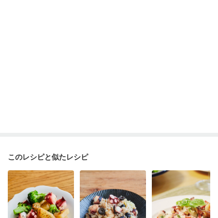
貧血対策
ニキビ・肌荒れ
妊活中
更年期
このレシピと似たレシピ