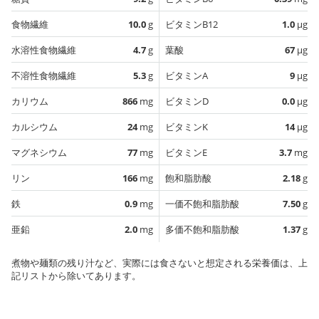
食物繊維
10.0
g
ビタミンB12
1.0
µg
水溶性食物繊維
4.7
g
葉酸
67
µg
不溶性食物繊維
5.3
g
ビタミンA
9
µg
カリウム
866
mg
ビタミンD
0.0
µg
カルシウム
24
mg
ビタミンK
14
µg
マグネシウム
77
mg
ビタミンE
3.7
mg
リン
166
mg
飽和脂肪酸
2.18
g
鉄
0.9
mg
一価不飽和脂肪酸
7.50
g
亜鉛
2.0
mg
多価不飽和脂肪酸
1.37
g
煮物や麺類の残り汁など、実際には食さないと想定される栄養価は、上
記リストから除いてあります。