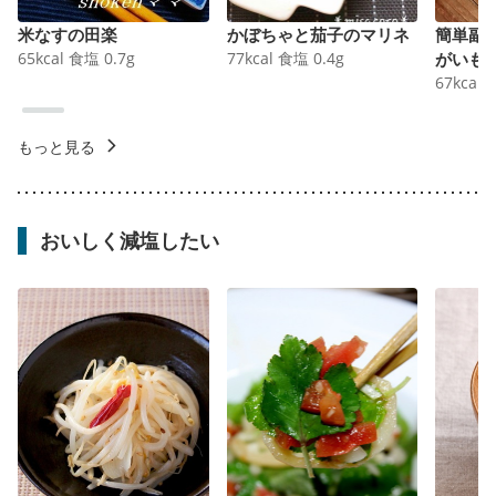
米なすの田楽
かぼちゃと茄子のマリネ
簡単副
65
kcal
食塩
0.7
g
77
kcal
食塩
0.4
g
がいも
67
kcal
もっと見る
おいしく減塩したい