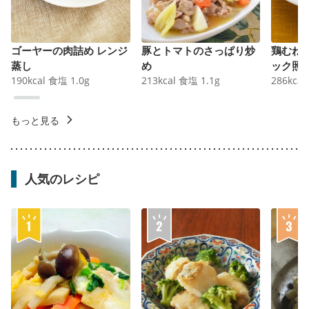
ゴーヤーの肉詰め レンジ
豚とトマトのさっぱり炒
鶏むね
蒸し
め
ック照
190
kcal
食塩
1.0
g
213
kcal
食塩
1.1
g
286
kcal
もっと見る
人気のレシピ