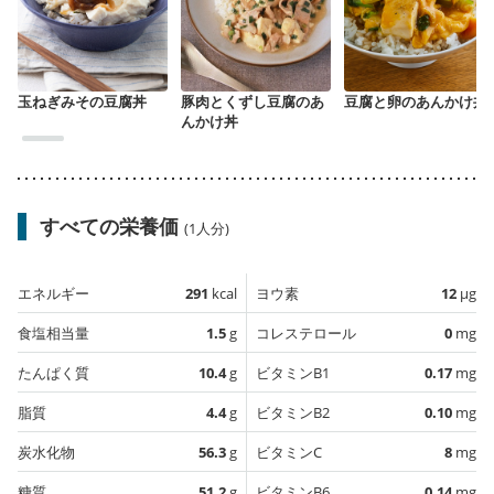
玉ねぎみその豆腐丼
豚肉とくずし豆腐のあ
豆腐と卵のあんかけ丼
んかけ丼
すべての栄養価
(1人分)
エネルギー
291
kcal
ヨウ素
12
µg
食塩相当量
1.5
g
コレステロール
0
mg
たんぱく質
10.4
g
ビタミンB1
0.17
mg
脂質
4.4
g
ビタミンB2
0.10
mg
炭水化物
56.3
g
ビタミンC
8
mg
糖質
51.2
g
ビタミンB6
0.14
mg