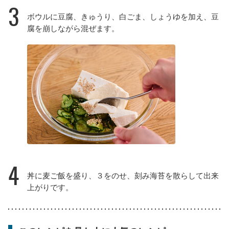
3
ボウルに豆腐、きゅうり、白ごま、しょうゆを加え、豆
腐を崩しながら混ぜます。
4
丼に麦ご飯を盛り、３をのせ、刻み海苔を散らして出来
上がりです。