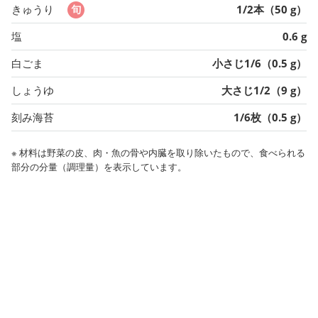
きゅうり
1/2本（50 g）
塩
0.6 g
白ごま
小さじ1/6（0.5 g）
しょうゆ
大さじ1/2（9 g）
刻み海苔
1/6枚（0.5 g）
※ 材料は野菜の皮、肉・魚の骨や内臓を取り除いたもので、食べられる
部分の分量（調理量）を表示しています。