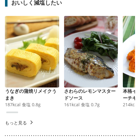
おいしく減塩したい
うなぎの蒲焼リメイクう
さわらのレモンマスター
本格イ
まき
ドソース
ーチキ
187
kcal
食塩
0.8
g
161
kcal
食塩
0.7
g
214
kcal
もっと見る