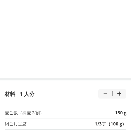
材料
1 人分
麦ご飯（押麦３割）
150 g
絹ごし豆腐
1/3丁（100 g）