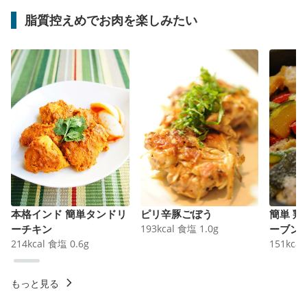
脂質控えめでお肉を楽しみたい
本格インド 簡単タンドリ
ピリ辛豚ごぼう
簡単 
ーチキン
193
kcal
食塩
1.0
g
ーブン
214
kcal
食塩
0.6
g
151
kcal
もっと見る