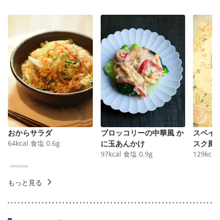
おからサラダ
ブロッコリーの中華風 か
スペイ
64
kcal
食塩
0.6
g
に玉あんかけ
スク風
97
kcal
食塩
0.9
g
129
kcal
もっと見る