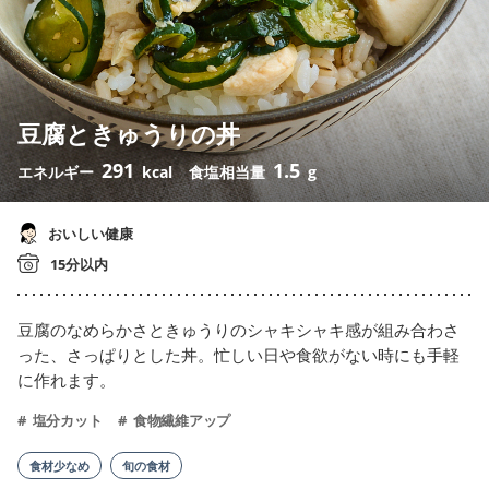
豆腐ときゅうりの丼
291
1.5
エネルギー
kcal
食塩相当量
g
おいしい健康
15分以内
豆腐のなめらかさときゅうりのシャキシャキ感が組み合わさ
った、さっぱりとした丼。忙しい日や食欲がない時にも手軽
に作れます。
塩分カット
食物繊維アップ
食材少なめ
旬の食材