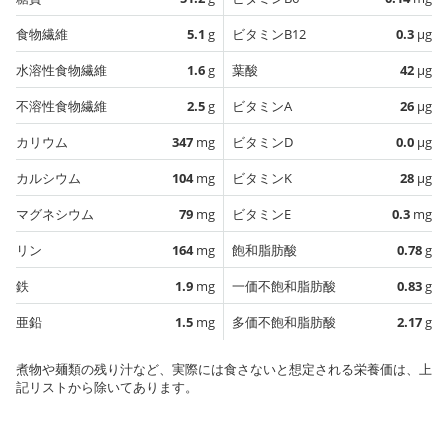
食物繊維
5.1
g
ビタミンB12
0.3
µg
水溶性食物繊維
1.6
g
葉酸
42
µg
不溶性食物繊維
2.5
g
ビタミンA
26
µg
カリウム
347
mg
ビタミンD
0.0
µg
カルシウム
104
mg
ビタミンK
28
µg
マグネシウム
79
mg
ビタミンE
0.3
mg
リン
164
mg
飽和脂肪酸
0.78
g
鉄
1.9
mg
一価不飽和脂肪酸
0.83
g
亜鉛
1.5
mg
多価不飽和脂肪酸
2.17
g
煮物や麺類の残り汁など、実際には食さないと想定される栄養価は、上
記リストから除いてあります。