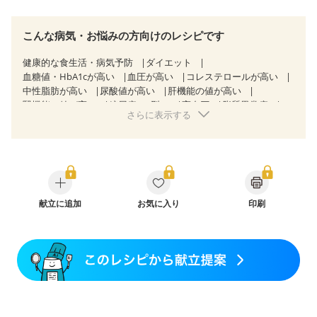
こんな病気・お悩みの方向けのレシピです
健康的な食生活・病気予防
ダイエット
血糖値・HbA1cが高い
血圧が高い
コレステロールが高い
中性脂肪が高い
尿酸値が高い
肝機能の値が高い
腎機能の値が高い
糖尿病（2型）
高血圧
脂質異常症
さらに表示する
高尿酸血症（痛風）
狭心症
心筋梗塞
心臓弁膜症
心不全
胃ポリープ
逆流性食道炎
胆石症
慢性膵炎（移行期・寛解期）
非アルコール性脂肪肝
痔
過敏性腸症候群（IBS）
睡眠時無呼吸症候群
糖尿病性腎症（第１期）
糖尿病性腎症（第２期）
糖尿病性腎症（第３期）
CKD（ステージ１）
CKD（ステージ２）
献立に追加
CKD（ステージ３a）
お気に入り
透析
印刷
乳がん（抗がん剤治療中）
乳がん（ホルモン療法中）
乳がん（放射線治療中）
乳がん治療を終えた方・経過観察中の方など
胃がん治療を終えた方・経過観察中の方
大腸がん治療を終えた方・経過観察中の方
大腸がん（抗がん剤治療中）
大腸がん（放射線治療中）
妊娠中(初期)
妊婦健診・体重増加が気になる（初期）