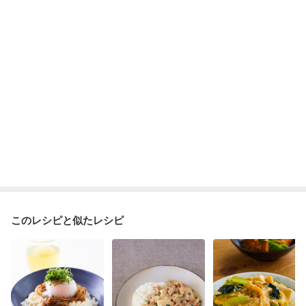
妊婦健診・血圧が気になる（初期）
妊婦健診・血糖値が気になる（初期）
妊娠高血圧(中期)
妊娠糖尿病(初期)
産後（母乳）
産後（混合栄養）
産後（ミルク）
骨折
関節リウマチ
乾癬
フレイル（年齢に合わせた体作り）
貧血対策
ニキビ・肌荒れ
妊活中
更年期
このレシピと似たレシピ