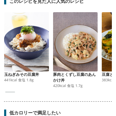
このレシピを見た人に人気のレシピ
玉ねぎみその豆腐丼
豚肉とくずし豆腐のあん
豆腐と
441
kcal
食塩
1.8
g
かけ丼
383
kcal
420
kcal
食塩
1.7
g
低カロリーで満足したい