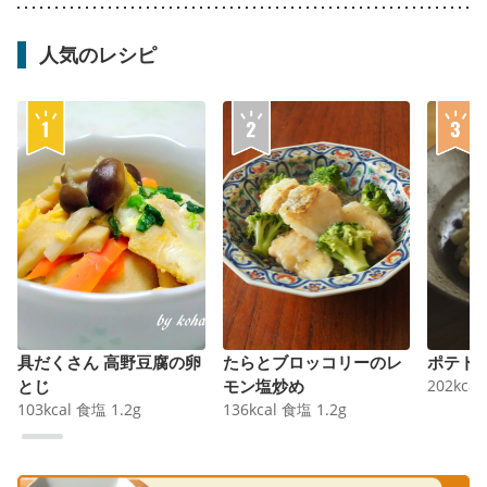
人気のレシピ
具だくさん 高野豆腐の卵
たらとブロッコリーのレ
ポテト
とじ
モン塩炒め
202
kcal
103
kcal
食塩
1.2
g
136
kcal
食塩
1.2
g