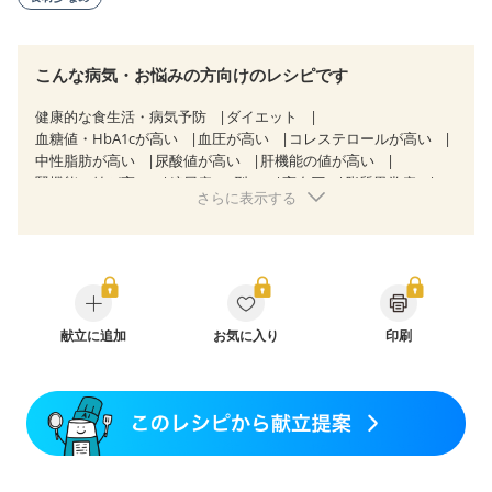
こんな病気・お悩みの方向けのレシピです
健康的な食生活・病気予防
ダイエット
血糖値・HbA1cが高い
血圧が高い
コレステロールが高い
中性脂肪が高い
尿酸値が高い
肝機能の値が高い
腎機能の値が高い
糖尿病（2型）
高血圧
脂質異常症
さらに表示する
高尿酸血症（痛風）
狭心症
心筋梗塞
心臓弁膜症
心不全
胃ポリープ
逆流性食道炎
胆石症
慢性膵炎（移行期・寛解期）
非アルコール性脂肪肝
痔
慢性便秘症
過敏性腸症候群（IBS）
睡眠時無呼吸症候群
糖尿病性腎症（第１期）
糖尿病性腎症（第２期）
糖尿病性腎症（第３期）
CKD（ステージ１）
CKD（ステージ２）
献立に追加
乳がん（抗がん剤治療中）
お気に入り
印刷
乳がん（ホルモン療法中）
乳がん（放射線治療中）
乳がん治療を終えた方・経過観察中の方など
妊娠中(初期)
妊婦健診・体重増加が気になる（初期）
妊婦健診・血圧が気になる（初期）
妊婦健診・血糖値が気になる（初期）
妊娠高血圧(中期)
妊娠糖尿病(初期)
産後（母乳）
産後（混合栄養）
産後（ミルク）
骨折
関節リウマチ
乾癬