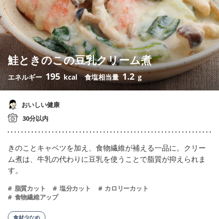
鮭ときのこの豆乳クリーム煮
195
1.2
エネルギー
kcal
食塩相当量
g
おいしい健康
30分以内
きのことキャベツを加え、食物繊維が補える一品に。クリー
ム煮は、牛乳の代わりに豆乳を使うことで脂質が抑えられま
す。
脂質カット
塩分カット
カロリーカット
食物繊維アップ
食材少なめ