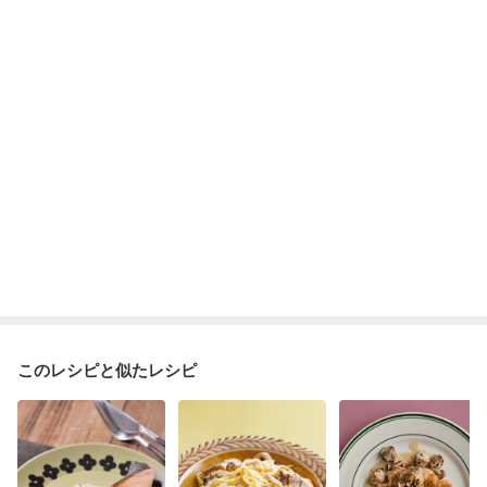
フレイル（年齢に合わせた体作り）
貧血対策
ニキビ・肌荒れ
妊活中
更年期
このレシピと似たレシピ