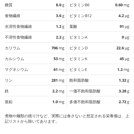
糖質
8.0
g
ビタミンB6
0.60
mg
食物繊維
3.6
g
ビタミンB12
4.2
µg
水溶性食物繊維
1.2
g
葉酸
91
µg
不溶性食物繊維
2.2
g
ビタミンA
9
µg
カリウム
706
mg
ビタミンD
22.6
µg
カルシウム
53
mg
ビタミンK
45
µg
マグネシウム
61
mg
ビタミンE
1.2
mg
リン
281
mg
飽和脂肪酸
1.32
g
鉄
2.2
mg
一価不飽和脂肪酸
3.28
g
亜鉛
1.0
mg
多価不飽和脂肪酸
2.72
g
煮物や麺類の残り汁など、実際には食さないと想定される栄養価は、上
記リストから除いてあります。