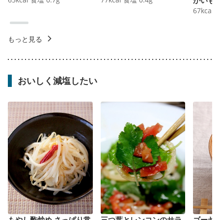
67
kcal
もっと見る
おいしく減塩したい
もやし酢炒め さっぱり常
三つ葉とレンコンのサラ
ゴーヤ