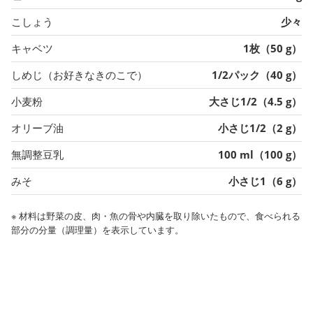
こしょう
少々
キャベツ
1枚（50 g）
しめじ（お好きなきのこで）
1/2パック（40 g）
小麦粉
大さじ1/2（4.5 g）
オリーブ油
小さじ1/2（2 g）
無調整豆乳
100 ml（100 g）
みそ
小さじ1（6 g）
※ 材料は野菜の皮、肉・魚の骨や内臓を取り除いたもので、食べられる
部分の分量（調理量）を表示しています。