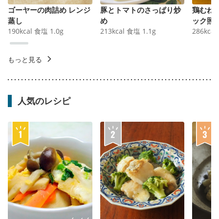
ゴーヤーの肉詰め レンジ
豚とトマトのさっぱり炒
鶏むね
蒸し
め
ック照
190
kcal
食塩
1.0
g
213
kcal
食塩
1.1
g
286
kcal
もっと見る
人気のレシピ