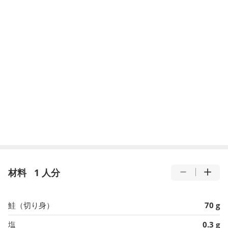
材料
1 人分
鮭（切り身）
70 g
塩
0.3 g