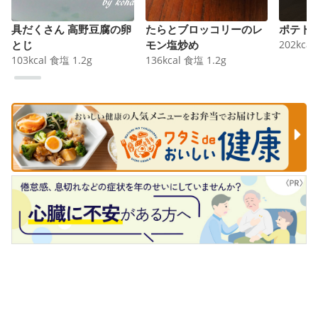
具だくさん 高野豆腐の卵
たらとブロッコリーのレ
ポテト
とじ
モン塩炒め
202
kcal
103
kcal
食塩
1.2
g
136
kcal
食塩
1.2
g