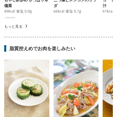
備菜
ダ
汁
49
kcal
食塩
0.0
g
66
kcal
食塩
0.1
g
61
kcal
もっと見る
脂質控えめでお肉を楽しみたい