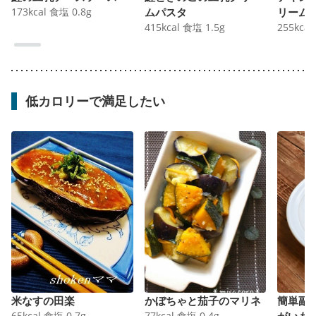
173
kcal
食塩
0.8
g
ムパスタ
リーム
415
kcal
食塩
1.5
g
255
kcal
低カロリーで満足したい
米なすの田楽
かぼちゃと茄子のマリネ
簡単副
65
kcal
食塩
0.7
g
77
kcal
食塩
0.4
g
がいも