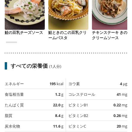
鮭の豆乳チーズソース
鮭ときのこの豆乳クリ
チキンステーキ きのこ
ームパスタ
クリームソース
すべての栄養価
(1人分)
エネルギー
195
kcal
ヨウ素
4
µg
食塩相当量
1.2
g
コレステロール
41
mg
たんぱく質
22.0
g
ビタミンB1
0.22
mg
脂質
8.4
g
ビタミンB2
0.26
mg
炭水化物
11.6
g
ビタミンC
20
mg