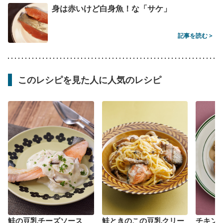
身は赤いけど白身魚！な「サケ」
記事を読む >
このレシピを見た人に人気のレシピ
鮭の豆乳チーズソース
鮭ときのこの豆乳クリー
チキン