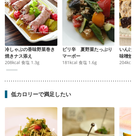
冷しゃぶの香味野菜巻き
ピリ辛 夏野菜たっぷり
いんげ
焼きナス添え
マーボー
味噌炒
208
kcal
食塩
1.3
g
181
kcal
食塩
1.6
g
204
kcal
低カロリーで満足したい