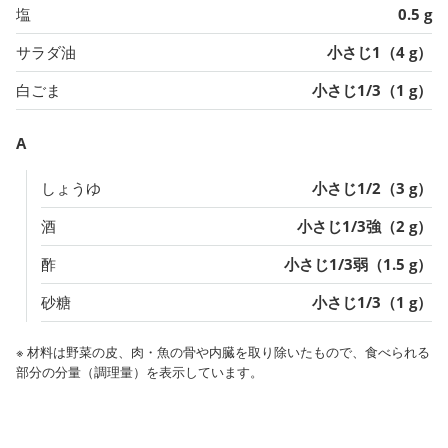
塩
0.5 g
サラダ油
小さじ1（4 g）
白ごま
小さじ1/3（1 g）
A
しょうゆ
小さじ1/2（3 g）
酒
小さじ1/3強（2 g）
酢
小さじ1/3弱（1.5 g）
砂糖
小さじ1/3（1 g）
※ 材料は野菜の皮、肉・魚の骨や内臓を取り除いたもので、食べられる
部分の分量（調理量）を表示しています。