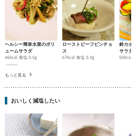
ヘルシー簡単水菜のボリ
ローストビーフピンチョ
鈴カボ
ュームサラダ
ス
サラダ
46
kcal
食塩
0.5
g
67
kcal
食塩
0.3
g
60
kcal
もっと見る
おいしく減塩したい