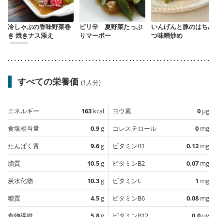
冷しゃぶの香味野菜巻
ピリ辛 夏野菜たっぷ
いんげんと豚のはちみ
き 焼きナス添え
りマーボー
つ味噌炒め
すべての栄養価
(1人分)
エネルギー
163
kcal
ヨウ素
0
µg
食塩相当量
0.9
g
コレステロール
0
mg
たんぱく質
9.6
g
ビタミンB1
0.12
mg
脂質
10.5
g
ビタミンB2
0.07
mg
炭水化物
10.3
g
ビタミンC
1
mg
糖質
4.5
g
ビタミンB6
0.08
mg
食物繊維
5.8
g
ビタミンB12
0.0
µg