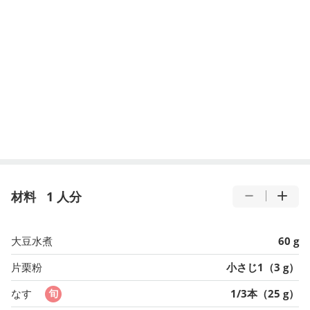
材料
1 人分
大豆水煮
60 g
片栗粉
小さじ1（3 g）
なす
1/3本（25 g）