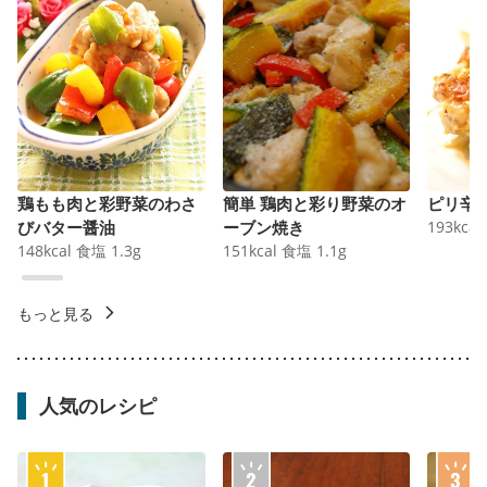
鶏もも肉と彩野菜のわさ
簡単 鶏肉と彩り野菜のオ
ピリ辛
びバター醤油
ーブン焼き
193
kcal
148
kcal
食塩
1.3
g
151
kcal
食塩
1.1
g
もっと見る
人気のレシピ