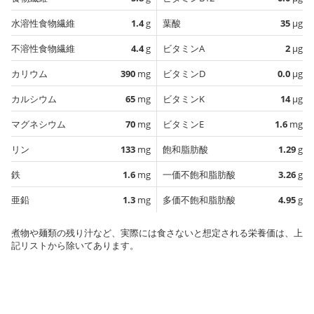
水溶性食物繊維
1.4
g
葉酸
35
µg
不溶性食物繊維
4.4
g
ビタミンA
2
µg
カリウム
390
mg
ビタミンD
0.0
µg
カルシウム
65
mg
ビタミンK
14
µg
マグネシウム
70
mg
ビタミンE
1.6
mg
リン
133
mg
飽和脂肪酸
1.29
g
鉄
1.6
mg
一価不飽和脂肪酸
3.26
g
亜鉛
1.3
mg
多価不飽和脂肪酸
4.95
g
煮物や麺類の残り汁など、実際には食さないと想定される栄養価は、上
記リストから除いてあります。