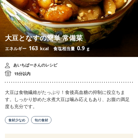
大豆となすの簡単 常備菜
163
0.9
エネルギー
kcal
食塩相当量
g
あいちばーさんのレシピ
15分以内
大豆は食物繊維がたっぷり！食後高血糖の抑制に役立ちま
す。しっかり炒めた水煮大豆は噛み応えもあり、お腹の満足
度も充分です。
食材少なめ
旬の食材