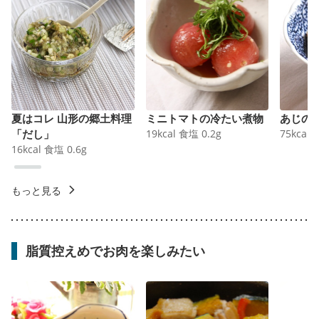
夏はコレ 山形の郷土料理
ミニトマトの冷たい煮物
あじの
「だし」
19
kcal
食塩
0.2
g
75
kcal
16
kcal
食塩
0.6
g
もっと見る
脂質控えめでお肉を楽しみたい