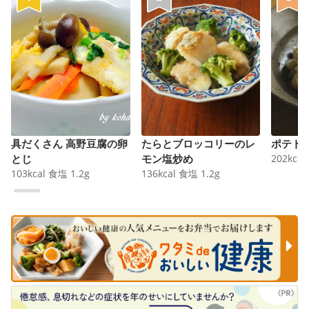
具だくさん 高野豆腐の卵
たらとブロッコリーのレ
ポテト
とじ
モン塩炒め
202
kcal
103
kcal
食塩
1.2
g
136
kcal
食塩
1.2
g