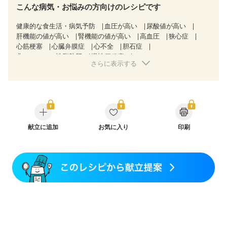
こんな病気・お悩みの方向けのレシピです
健康的な食生活・病気予防
血圧が高い
尿酸値が高い
肝機能の値が高い
腎機能の値が高い
高血圧
狭心症
心筋梗塞
心臓弁膜症
心不全
胆石症
非アルコール性脂肪肝
慢性便秘症
さらに表示する
過敏性腸症候群（IBS）
睡眠時無呼吸症候群
糖尿病性腎症（第１期）
糖尿病性腎症（第２期）
糖尿病性腎症（第３期）
CKD（ステージ１）
CKD（ステージ２）
CKD（ステージ３a）
CKD（ステージ３b）
透析
乳がん（抗がん剤治療中）
乳がん（ホルモン療法中）
乳がん（放射線治療中）
乳がん治療を終えた方・経過観察中の方など
献立に追加
お気に入り
印刷
味の感じ方が変わった
妊娠中(初期)
妊婦健診・体重増加が気になる（初期）
妊婦健診・血圧が気になる（初期）
妊婦健診・血糖値が気になる（初期）
妊娠高血圧(中期)
妊娠糖尿病(初期)
産後（母乳）
産後（混合栄養）
産後（ミルク）
骨折
骨粗しょう症
関節リウマチ
乾癬
低栄養予防
貧血対策
ニキビ・肌荒れ
妊活中
更年期