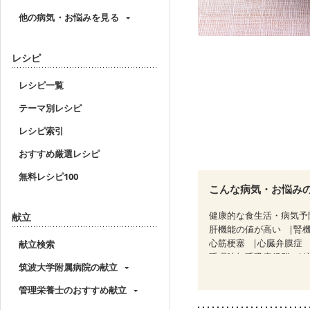
他の病気・お悩みを見る
レシピ
レシピ一覧
テーマ別レシピ
レシピ索引
おすすめ厳選レシピ
無料レシピ100
こんな病気・お悩み
健康的な食生活・病気予
献立
肝機能の値が高い
腎
心筋梗塞
心臓弁膜症
献立検索
睡眠時無呼吸症候群
筑波大学附属病院の献立
CKD（ステージ２）
C
乳がん（ホルモン療法中
管理栄養士のおすすめ献立
妊娠中(初期)
妊婦健診