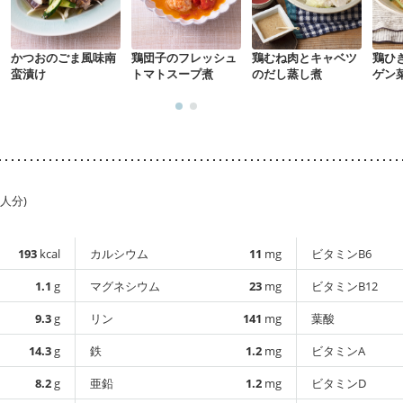
かつおのごま風味南
鶏団子のフレッシュ
鶏むね肉とキャベツ
鶏ひ
蛮漬け
トマトスープ煮
のだし蒸し煮
ゲン
1人分)
193
kcal
カルシウム
11
mg
ビタミンB6
1.1
g
マグネシウム
23
mg
ビタミンB12
9.3
g
リン
141
mg
葉酸
14.3
g
鉄
1.2
mg
ビタミンA
8.2
g
亜鉛
1.2
mg
ビタミンD