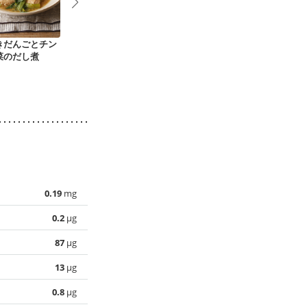
きだんごとチン
えのきとねぎの豚肉
クッキングシートで
トムヤンクン
菜のだし煮
巻き
カジキマグロの蒸し
焼き
0.19
mg
0.2
µg
87
µg
13
µg
0.8
µg