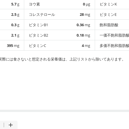
5.7
g
ヨウ素
0
µg
ビタミンK
2.5
g
コレステロール
28
mg
ビタミンE
0.3
g
ビタミンB1
0.36
mg
飽和脂肪酸
2.1
g
ビタミンB2
0.18
mg
一価不飽和脂肪
395
mg
ビタミンC
4
mg
多価不飽和脂肪
実際には食さないと想定される栄養価は、上記リストから除いてあります。