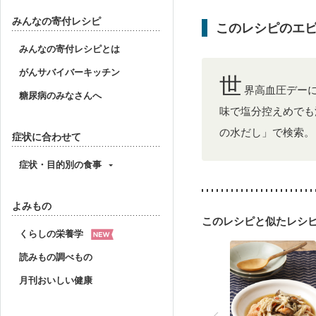
妊婦健診・血糖値が気に
産後（ミルク）
骨折
みんなの寄付レシピ
このレシピのエ
妊活中
更年期
みんなの寄付レシピとは
がんサバイバーキッチン
世
界高血圧デー
糖尿病のみなさんへ
味で塩分控えめでも
の水だし」で検索。
症状に合わせて
症状・目的別の食事
よみもの
このレシピと似たレシ
くらしの栄養学
読みもの調べもの
月刊おいしい健康