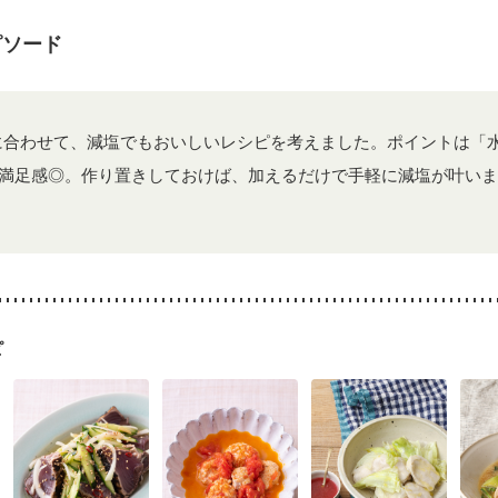
なる（初期）
妊娠高血圧(中期)
妊娠糖尿病(初期)
産後（母乳）
産
骨粗しょう症
関節リウマチ
乾癬
低栄養予防
貧血対策
ニキビ
ピソード
に合わせて、減塩でもおいしいレシピを考えました。ポイントは「
満足感◎。作り置きしておけば、加えるだけで手軽に減塩が叶いま
ピ