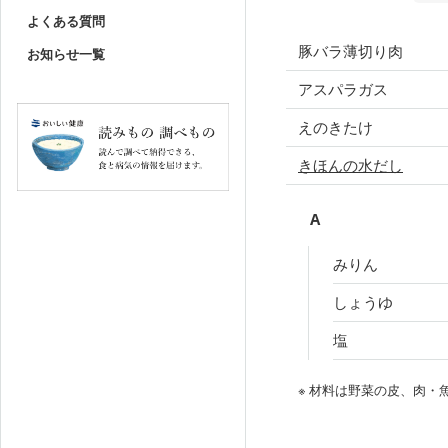
よくある質問
豚バラ薄切り肉
お知らせ一覧
アスパラガス
えのきたけ
きほんの水だし
A
みりん
しょうゆ
塩
※ 材料は野菜の皮、肉