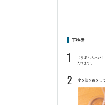
下準備
1
【きほんの水だし】
入れます。
2
水を注ぎ蓋をし