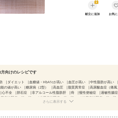
献立に追加
お気に
の方向けのレシピです
防
ダイエット
血糖値・HbA1cが高い
血圧が高い
中性脂肪が高い
機能の値が高い
糖尿病（2型）
高血圧
脂質異常症
高尿酸血症（痛風
心不全
胆石症
非アルコール性脂肪肝
痔
慢性便秘症
過敏性腸症
糖尿病性腎症（第１期）
糖尿病性腎症（第２期）
糖尿病性腎症（第３期
さらに表示する
KD（ステージ３a）
CKD（ステージ３b）
透析
乳がん（抗がん剤治療
）
乳がん（放射線治療中）
乳がん治療を終えた方・経過観察中の方な
・体重増加が気になる（初期）
妊婦健診・血圧が気になる（初期）