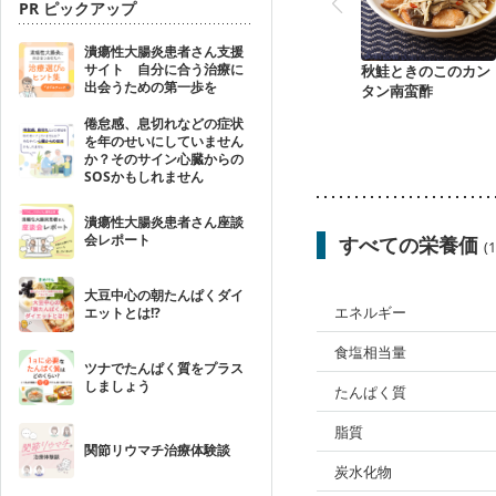
PR ピックアップ
潰瘍性大腸炎患者さん支援
サイト 自分に合う治療に
秋鮭ときのこのカン
出会うための第一歩を
タン南蛮酢
倦怠感、息切れなどの症状
を年のせいにしていません
か？そのサイン心臓からの
SOSかもしれません
潰瘍性大腸炎患者さん座談
会レポート
すべての栄養価
(
大豆中心の朝たんぱくダイ
エネルギー
エットとは!?
食塩相当量
ツナでたんぱく質をプラス
しましょう
たんぱく質
脂質
関節リウマチ治療体験談
炭水化物