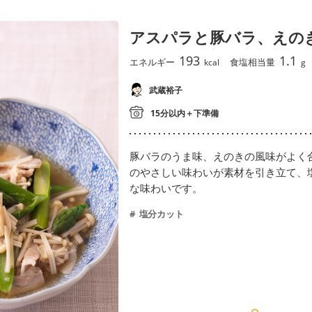
アスパラと豚バラ、えの
193
1.1
エネルギー
食塩相当量
kcal
g
武蔵裕子
15分以内＋下準備
豚バラのうま味、えのきの風味がよく
のやさしい味わいが素材を引き立て、
な味わいです。
塩分カット