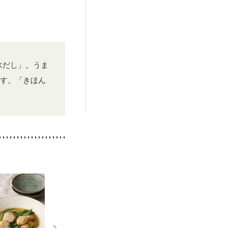
後（混合栄養）
・肌荒れ
水だし」。うま
す。「きほん