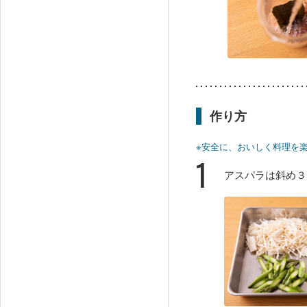
作り方
※安全に、おいしく料理を
1
アスパラは斜め３