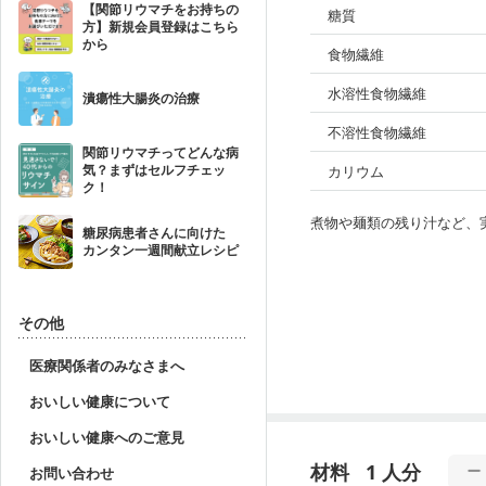
【関節リウマチをお持ちの
糖質
方】新規会員登録はこちら
から
食物繊維
水溶性食物繊維
潰瘍性大腸炎の治療
不溶性食物繊維
関節リウマチってどんな病
気？まずはセルフチェッ
カリウム
ク！
煮物や麺類の残り汁など、
糖尿病患者さんに向けた
カンタン一週間献立レシピ
その他
医療関係者のみなさまへ
おいしい健康について
おいしい健康へのご意見
材料
1 人分
お問い合わせ