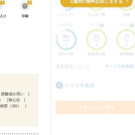
2週間の無料お試しをする
入り
印刷
尿酸値が高い
）
狭心症
候群（IBS）
）
中）
ど
食欲がない