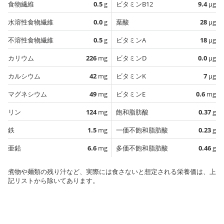
食物繊維
0.5
g
ビタミンB12
9.4
µg
水溶性食物繊維
0.0
g
葉酸
28
µg
不溶性食物繊維
0.5
g
ビタミンA
18
µg
カリウム
226
mg
ビタミンD
0.0
µg
カルシウム
42
mg
ビタミンK
7
µg
マグネシウム
49
mg
ビタミンE
0.6
mg
リン
124
mg
飽和脂肪酸
0.37
g
鉄
1.5
mg
一価不飽和脂肪酸
0.23
g
亜鉛
6.6
mg
多価不飽和脂肪酸
0.46
g
煮物や麺類の残り汁など、実際には食さないと想定される栄養価は、上
記リストから除いてあります。