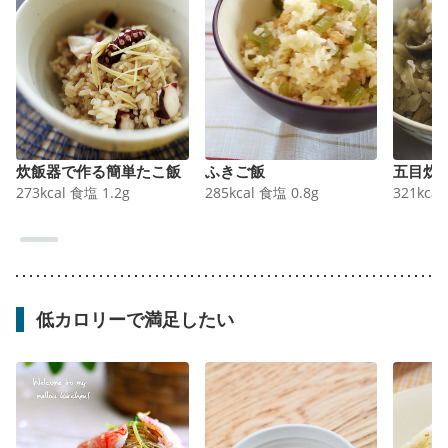
炊飯器で作る簡単たこ飯
ふきご飯
五目炊
273
kcal
食塩
1.2
g
285
kcal
食塩
0.8
g
321
kcal
低カロリーで満足したい