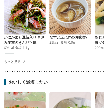
かにかまと豆苗入り きざ
なすと玉ねぎのお味噌汁
あじと
み昆布のきんぴら風
25
kcal
食塩
0.9
g
ヨソテ
69
kcal
食塩
1.1
g
200
kcal
もっと見る
おいしく減塩したい