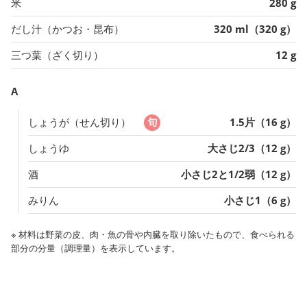
米
280 g
だし汁（かつお・昆布）
320 ml（320 g）
三つ葉（ざく切り）
12 g
A
しょうが（せん切り）
1.5片（16 g）
しょうゆ
大さじ2/3（12 g）
酒
小さじ2と1/2弱（12 g）
みりん
小さじ1（6 g）
※ 材料は野菜の皮、肉・魚の骨や内臓を取り除いたもので、食べられる
部分の分量（調理量）を表示しています。