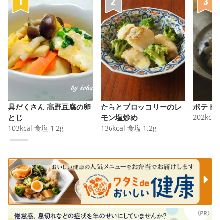
具だくさん 高野豆腐の卵
たらとブロッコリーのレ
ポテト
とじ
モン塩炒め
202
kcal
103
kcal
食塩
1.2
g
136
kcal
食塩
1.2
g