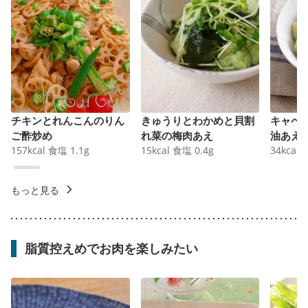
チキンとれんこんのりん
きゅうりとわかめと貝割
キャベ
ご酢炒め
れ菜の梅肉あえ
油あえ
157
kcal
食塩
1.1
g
15
kcal
食塩
0.4
g
34
kcal
もっと見る
脂質控えめでお肉を楽しみたい