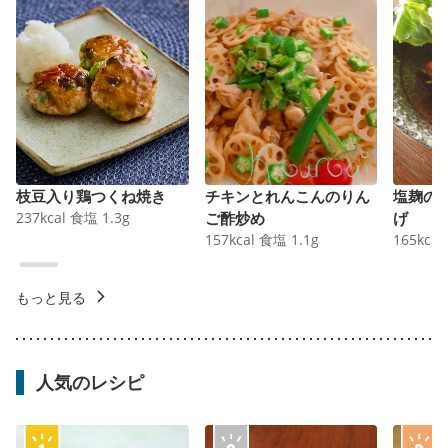
枝豆入り鶏つくね焼き
チキンとれんこんのりん
塩麹の
237
kcal
食塩
1.3
g
ご酢炒め
げ
157
kcal
食塩
1.1
g
165
kcal
もっと見る
人気のレシピ