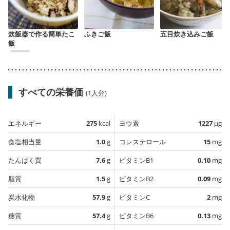
炊飯器で作る簡単たこ
ふきご飯
五目炊き込みご飯
飯
すべての栄養価
(1人分)
エネルギー
275
kcal
ヨウ素
1227
µg
食塩相当量
1.0
g
コレステロール
15
mg
たんぱく質
7.6
g
ビタミンB1
0.10
mg
脂質
1.5
g
ビタミンB2
0.09
mg
炭水化物
57.9
g
ビタミンC
2
mg
糖質
57.4
g
ビタミンB6
0.13
mg