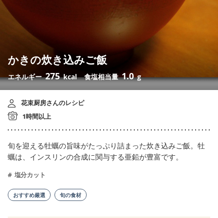
かきの炊き込みご飯
275
1.0
エネルギー
kcal
食塩相当量
g
花束厨房さんのレシピ
1時間以上
旬を迎える牡蠣の旨味がたっぷり詰まった炊き込みご飯。牡
蠣は、インスリンの合成に関与する亜鉛が豊富です。
塩分カット
おすすめ厳選
旬の食材