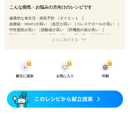
こんな病気・お悩みの方向けのレシピです
健康的な食生活・病気予防
ダイエット
血糖値・HbA1cが高い
血圧が高い
コレステロールが高い
中性脂肪が高い
尿酸値が高い
肝機能の値が高い
腎機能の値が高い
糖尿病（2型）
高血圧
脂質異常症
さらに表示する
高尿酸血症（痛風）
狭心症
心筋梗塞
心臓弁膜症
心不全
胃炎
胃ポリープ
逆流性食道炎
胆石症
慢性膵炎（移行期・寛解期）
痔
過敏性腸症候群（IBS）
糖尿病性腎症（第１期）
糖尿病性腎症（第２期）
糖尿病性腎症（第３期）
CKD（ステージ１）
CKD（ステージ２）
CKD（ステージ３a）
乳がん（抗がん剤治療中）
献立に追加
お気に入り
乳がん（ホルモン療法中）
印刷
乳がん（放射線治療中）
乳がん治療を終えた方・経過観察中の方など
食欲がない
妊娠中(初期)
妊婦健診・体重増加が気になる（初期）
妊婦健診・血圧が気になる（初期）
妊婦健診・血糖値が気になる（初期）
妊娠高血圧(中期)
妊娠糖尿病(初期)
産後（母乳）
産後（混合栄養）
産後（ミルク）
関節リウマチ
乾癬
貧血対策
ニキビ・肌荒れ
妊活中
更年期